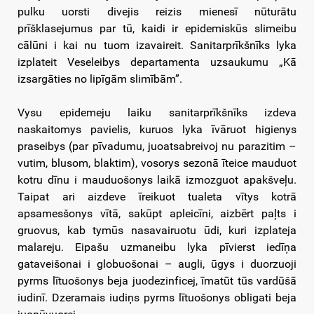
pulku uorsti divejis reizis mienesī nūturātu
prīšklasejumus par tū, kaidi ir epidemiskūs slimeibu
cālūni i kai nu tuom izavaireit. Sanitarprīkšnīks lyka
izplateit Veseleibys departamenta uzsaukumu „Kā
izsargāties no lipīgām slimībām”.
Vysu epidemeju laiku sanitarprīkšnīks izdeva
naskaitomys pavielis, kuruos lyka īvāruot higienys
praseibys (par pīvadumu, juoatsabreivoj nu parazitim –
vutim, blusom, blaktim), vosorys sezonā īteice mauduot
kotru dīnu i mauduošonys laikā izmozguot apakšveļu.
Taipat ari aizdeve īreikuot tualeta vītys kotrā
apsamesšonys vītā, sakūpt apleicīni, aizbērt paļts i
gruovus, kab tymūs nasavairuotu ūdi, kuri izplateja
malareju. Eipašu uzmaneibu lyka pīvierst iedīņa
gataveišonai i globuošonai – augli, ūgys i duorzuoji
pyrms lītuošonys beja juodezinficej, īmatūt tūs vardūšā
iudinī. Dzeramais iudiņs pyrms lītuošonys obligati beja