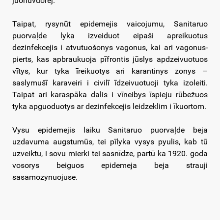
juonūvuorej.
Taipat, rysynūt epidemejis vaicojumu, Sanitaruo
puorvaļde lyka izveiduot eipaši apreikuotus
dezinfekcejis i atvutuošonys vagonus, kai ari vagonus-
pierts, kas apbraukuoja pīfrontis jūslys apdzeivuotuos
vītys, kur tyka īreikuotys ari karantinys zonys –
saslymušī karaveiri i civilī īdzeivuotuoji tyka izoleiti.
Taipat ari karaspāka dalis i vīneibys īspieju rūbežuos
tyka apguoduotys ar dezinfekcejis leidzeklim i īkuortom.
Vysu epidemejis laiku Sanitaruo puorvaļde beja
uzdavuma augstumūs, tei pīlyka vysys pyulis, kab tū
uzveiktu, i sovu mierki tei sasnīdze, partū ka 1920. goda
vosorys beiguos epidemeja beja strauji
sasamozynuojuse.