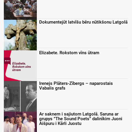
Dokumentejūt latvīšu bēru nūtikšonu Latgolā
Elizabete. Rokstom vīns ūtram
Irenejs Plāters-Zībergs – naparostais
Vabalis grafs
Ar saknem i sajiutom Latgolā. Saruna ar
grupys “The Sound Poets” dalinīkim Juoni
Aišpuru i Kārli Juostu