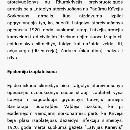
atbreivuošonys nu Rītumkrīvejis breivpruoteiguos
armejis beja Latgolys atbreivuošona nu Padūmu Krīvejis
Sorkonuos armejis. Ituo aizdavuma izpildi
apgryutynuoja tys, ka, suocūt Latgolys atbreivuošonys
operaceju 1920. goda suokumā, storp Latvejis armejis
karaveirim i ari civilajim īdzeivuotuojim suoce izaplateit
epidemiskys slimeibys, taidys kai dažaida veida tifi,
ašņasārga (dizentereja), šarlaks (skarlatina), bakys i
citys.
Epidemiju izaplateišona
Epidemiskuos slimeibys piec Latgolys atbreivuošonys
operacejis uzsuokšonys suoce strauji izaplateit vysā
Latvejā i saguoduoja gryuteibys Latvejis armejis
Sanitarajai puorvaļdei. Vaļdeja uzskots, ka pi
epidemejom vainojami sorkonarmīši, partū ka Krīvejā
beja plaši izaplatejušs dažaidys infekciju slimeibys.
1920. goda marta suokumā gazeta “Latvijas Kareivis”