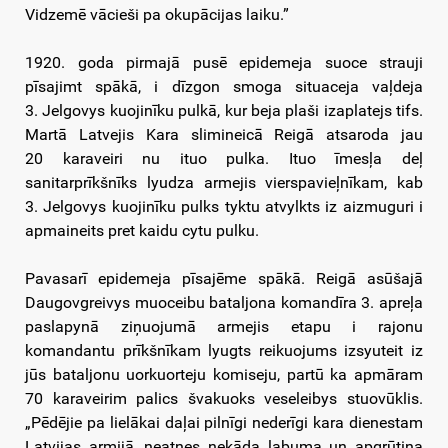
Vidzemē vācieši pa okupācijas laiku.”
1920. goda pirmajā pusē epidemeja suoce strauji
pīsajimt spākā, i dīzgon smoga situaceja vaļdeja
3. Jelgovys kuojinīku pulkā, kur beja plaši izaplatejs tifs.
Martā Latvejis Kara slimineicā Reigā atsaroda jau
20 karaveiri nu ituo pulka. Ituo īmesļa deļ
sanitarprīkšnīks lyudza armejis vierspavieļnīkam, kab
3. Jelgovys kuojinīku pulks tyktu atvylkts iz aizmuguri i
apmaineits pret kaidu cytu pulku.
Pavasarī epidemeja pīsajēme spākā. Reigā asūšajā
Daugovgreivys muoceibu bataljona komandīra 3. apreļa
paslapynā ziņuojumā armejis etapu i rajonu
komandantu prīkšnīkam lyugts reikuojums izsyuteit iz
jūs bataljonu uorkuorteju komiseju, partū ka apmāram
70 karaveirim palics švakuoks veseleibys stuovūklis.
„Pēdējie pa lielākai daļai pilnīgi nederīgi kara dienestam
Latvijas armijā, neatnes nekāda labuma un apgrūtina