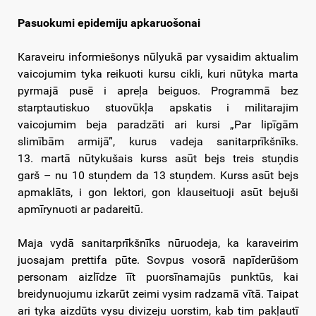
Pasuokumi epidemiju apkaruošonai
Karaveiru informiešonys nūlyukā par vysaidim aktualim
vaicojumim tyka reikuoti kursu cikli, kuri nūtyka marta
pyrmajā pusē i apreļa beiguos. Programmā bez
starptautiskuo stuovūkļa apskatis i militarajim
vaicojumim beja paradzāti ari kursi „Par lipīgām
slimībām armijā”, kurus vadeja sanitarprīkšnīks.
13. martā nūtykušais kurss asūt bejs treis stuņdis
garš – nu 10 stuņdem da 13 stuņdem. Kurss asūt bejs
apmaklāts, i gon lektori, gon klauseituoji asūt bejuši
apmīrynuoti ar padareitū.
Maja vydā sanitarprīkšnīks nūruodeja, ka karaveirim
juosajam prettifa pūte. Sovpus vosorā napīderūšom
personam aizlīdze īīt puorsīnamajūs punktūs, kai
breidynuojumu izkarūt zeimi vysim radzamā vītā. Taipat
ari tyka aizdūts vysu divizeju uorstim, kab tim pakļautī