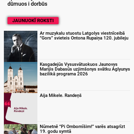
dūmuos i dorbūs
JAUNUOKĪ ROKSTI
Ar muzykalu stuostu Latgolys viestnīceibā
“Gors” svieteis Ontona Rupaiņa 120. jubileju
Kasgadejūs Vysusvātuokuos Jaunovys
Marijis Dabasūs uzjimšonys svātku Aglyunys
bazilikā programa 2026
Aija Mikele. Randeņš
Nūmetnē “Pi Ombomīšim!” varēs atsagrīzt
19. godu symtā