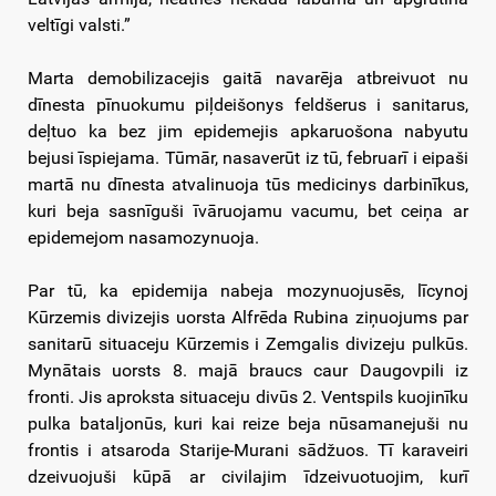
veltīgi valsti.”
Marta demobilizacejis gaitā navarēja atbreivuot nu
dīnesta pīnuokumu piļdeišonys feldšerus i sanitarus,
deļtuo ka bez jim epidemejis apkaruošona nabyutu
bejusi īspiejama. Tūmār, nasaverūt iz tū, februarī i eipaši
martā nu dīnesta atvalinuoja tūs medicinys darbinīkus,
kuri beja sasnīguši īvāruojamu vacumu, bet ceiņa ar
epidemejom nasamozynuoja.
Par tū, ka epidemija nabeja mozynuojusēs, līcynoj
Kūrzemis divizejis uorsta Alfrēda Rubina ziņuojums par
sanitarū situaceju Kūrzemis i Zemgalis divizeju pulkūs.
Mynātais uorsts 8. majā braucs caur Daugovpili iz
fronti. Jis aproksta situaceju divūs 2. Ventspils kuojinīku
pulka bataljonūs, kuri kai reize beja nūsamanejuši nu
frontis i atsaroda Starije-Murani sādžuos. Tī karaveiri
dzeivuojuši kūpā ar civilajim īdzeivuotuojim, kurī