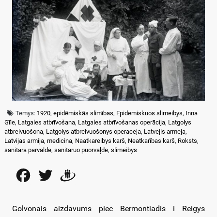
Temys:
1920
,
epidēmiskās slimības
,
Epidemiskuos slimeibys
,
Inna
Gīle
,
Latgales atbrīvošana
,
Latgales atbrīvošanas operācija
,
Latgolys
atbreivuošona
,
Latgolys atbreivuošonys operaceja
,
Latvejis armeja
,
Latvijas armija
,
medicina
,
Naatkareibys karš
,
Neatkarības karš
,
Roksts
,
sanitārā pārvalde
,
sanitaruo puorvaļde
,
slimeibys
Facebook
Twitter
Draugiem
Golvonais aizdavums piec Bermontiadis i Reigys