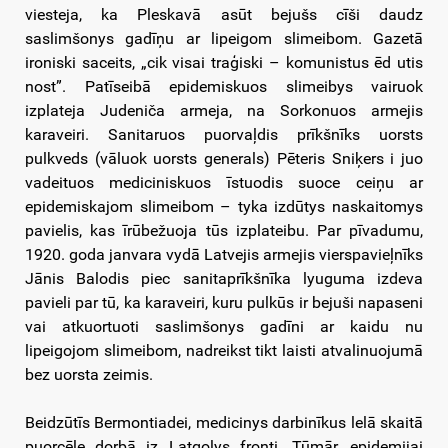
viesteja, ka Pleskavā asūt bejušs cīši daudz
saslimšonys gadīņu ar lipeigom slimeibom. Gazetā
ironiski saceits, „cik visai traģiski – komunistus ēd utis
nost”. Patīseibā epidemiskuos slimeibys vairuok
izplateja Judeniča armeja, na Sorkonuos armejis
karaveiri. Sanitaruos puorvaļdis prīkšnīks uorsts
pulkveds (vāluok uorsts generals) Pēteris Sniķers i juo
vadeituos mediciniskuos īstuodis suoce ceiņu ar
epidemiskajom slimeibom – tyka izdūtys naskaitomys
pavielis, kas īrūbežuoja tūs izplateibu. Par pīvadumu,
1920. goda janvara vydā Latvejis armejis vierspavieļnīks
Jānis Balodis piec sanitaprīkšnīka lyuguma izdeva
pavieli par tū, ka karaveiri, kuru pulkūs ir bejuši napaseni
vai atkuortuoti saslimšonys gadīni ar kaidu nu
lipeigojom slimeibom, nadreikst tikt laisti atvalinuojumā
bez uorsta zeimis.
Beidzūtīs Bermontiadei, medicinys darbinīkus lelā skaitā
puorcēle dorbā iz Latgolys fronti. Tūmār, epidemijai