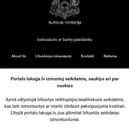
Izstruoduots ar
Gantry
paleidzeibu
About Us
Lītuošonys nūsacejumi
Kontakti
Reklama
Portals lakuga.lv izmontoj seikdatnis, sauktys ari par
© 2026
cookies
Itymā sātyslopā īvītuotys veiktspiejis/analitiskuos seikdatnis,
iz augšu
kas teik izmontuotys ar mierki izlobuot pakolpuojuma kvalitati.
Lītojūt portalu lakuga.lv, jius pīkreitat īvītuotūs seikdatņu
izmontuošonai.