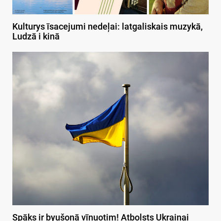
Kulturys īsacejumi nedeļai: latgaliskais muzykā,
Ludzā i kinā
Spāks ir byušonā vīnuotim! Atbolsts Ukrainai