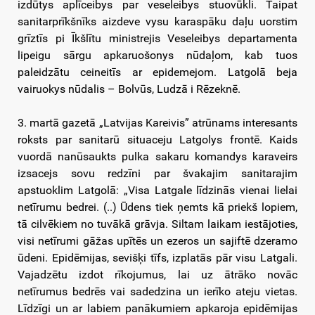
izdūtys aplīceibys par veseleibys stuovūkli. Taipat
sanitarprīkšnīks aizdeve vysu karaspāku daļu uorstim
grīztīs pi Īkšlītu ministrejis Veseleibys departamenta
lipeigu sārgu apkaruošonys nūdaļom, kab tuos
paleidzātu ceineitīs ar epidemejom. Latgolā beja
vairuokys nūdalis – Bolvūs, Ludzā i Rēzeknē.
3. martā gazetā „Latvijas Kareivis”
atrūnams interesants
roksts par sanitarū situaceju Latgolys frontē. Kaids
vuordā nanūsaukts pulka sakaru komandys karaveirs
izsacejs sovu redzīni par švakajim sanitarajim
apstuoklim Latgolā: „Visa Latgale līdzinās vienai lielai
netīrumu bedrei. (..) Ūdens tiek ņemts kā priekš lopiem,
tā cilvēkiem no tuvākā grāvja. Siltam laikam iestājoties,
visi netīrumi gāžas upītēs un ezeros un sajiftē dzeramo
ūdeni. Epidēmijas, sevišķi tīfs, izplatās pār visu Latgali.
Vajadzētu izdot rīkojumus, lai uz ātrāko novāc
netīrumus bedrēs vai sadedzina un ierīko ateju vietas.
Līdzīgi un ar labiem panākumiem apkaroja epidēmijas