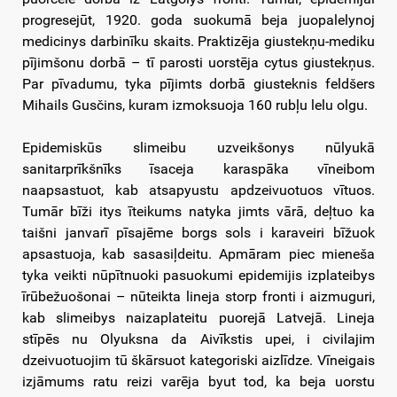
progresejūt, 1920. goda suokumā beja juopalelynoj
medicinys darbinīku skaits. Praktizēja giustekņu-mediku
pījimšonu dorbā – tī parosti uorstēja cytus giustekņus.
Par pīvadumu, tyka pījimts dorbā giusteknis feldšers
Mihails Gusčins, kuram izmoksuoja 160 rubļu lelu olgu.
Epidemiskūs slimeibu uzveikšonys nūlyukā
sanitarprīkšnīks īsaceja karaspāka vīneibom
naapsastuot, kab atsapyustu apdzeivuotuos vītuos.
Tumār bīži itys īteikums natyka jimts vārā, deļtuo ka
taišni janvarī pīsajēme borgs sols i karaveiri bīžuok
apsastuoja, kab sasasiļdeitu. Apmāram piec mieneša
tyka veikti nūpītnuoki pasuokumi epidemijis izplateibys
īrūbežuošonai – nūteikta lineja storp fronti i aizmuguri,
kab slimeibys naizaplateitu puorejā Latvejā. Lineja
stīpēs nu Olyuksna da Aivīkstis upei, i civilajim
dzeivuotuojim tū škārsuot kategoriski aizlīdze. Vīneigais
izjāmums ratu reizi varēja byut tod, ka beja uorstu