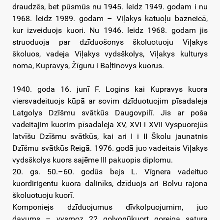
draudzēs, bet pūsmūs nu 1945. leidz 1949. godam i nu
1968. leidz 1989. godam – Viļakys katuoļu bazneicā,
kur izveiduojs kuori. Nu 1946. leidz 1968. godam jis
struoduoja par dzīduošonys školuotuoju Viļakys
školuos, vadeja Viļakys vydsškolys, Viļakys kulturys
noma, Kupravys, Žīguru i Baļtinovys kuorus.
1940. goda 16. junī F. Logins kai Kupravys kuora
viersvadeituojs kūpā ar sovim dzīduotuojim pīsadaleja
Latgolys Dzīšmu svātkūs Daugovpilī. Jis ar poša
vadeitajim kuorim pīsadaleja XV, XVI i XVII Vyspuorejūs
latvīšu Dzīšmu svātkūs, kai ari I i II Školu jaunatnis
Dzīšmu svātkūs Reigā. 1976. godā juo vadeitais Viļakys
vydsškolys kuors sajēme III pakuopis diplomu.
20. gs. 50.–60. godūs bejs L. Vīgnera vadeituo
kuordirigentu kuora dalinīks, dzīduojs ari Bolvu rajona
školuotuoju kuorī.
Komponiejs dzīduojumus dīvkolpuojumim, juo
davums – vysmoz 22 golvonūkuort goreiga satura