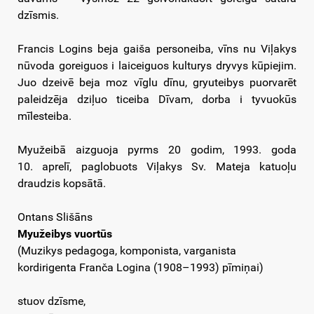
dzīsmis.
Francis Logins beja gaiša personeiba, vīns nu Viļakys
nūvoda goreiguos i laiceiguos kulturys dryvys kūpiejim.
Juo dzeivē beja moz vīglu dīnu, gryuteibys puorvarēt
paleidzēja dziļuo ticeiba Dīvam, dorba i tyvuokūs
mīlesteiba.
Myužeibā aizguoja pyrms 20 godim, 1993. goda
10. aprelī, paglobuots Viļakys Sv. Mateja katuoļu
draudzis kopsātā.
Ontans Slišāns
Myužeibys vuortūs
(Muzikys pedagoga, komponista, varganista
kordirigenta Franča Logina (1908–1993) pīmiņai)
stuov dzīsme,