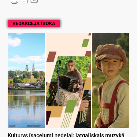
REDAKCEJA ĪSOKA
Kulturys īsacejumi nedeļai: latgaliskais muzykā,