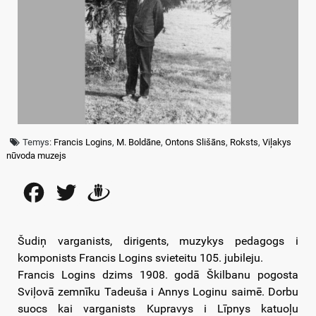
Temys:
Francis Logins
,
M. Boldāne
,
Ontons Slišāns
,
Roksts
,
Viļakys
nūvoda muzejs
Facebook
Twitter
Draugiem
Šudiņ varganists, dirigents, muzykys pedagogs i
komponists Francis Logins svieteitu 105. jubileju.
Francis Logins dzims 1908. godā Škilbanu pogosta
Sviļovā zemnīku Tadeuša i Annys Loginu saimē. Dorbu
suocs kai varganists Kupravys i Līpnys katuoļu