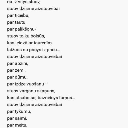
na iz vītys stuov,
stuov dzīsme aizstuovībai
par ticeibu,
par tautu,
par palikšonu-
stuov tolku bolsūs,
kas leidzā ar taurenīm
laižuos nu prīcys iz prīcu…
stuov dzīsme aizstuoveibai
par apzini,
par zemi,
par dūmu,
par izdzeivuošanu –
stuov varganu skaņuos,
kas atsabolsoj bazneicys tūrņūs…
stuov dzīsme aizstuoveibai
par tykumu,
par saimi,
par meitu,