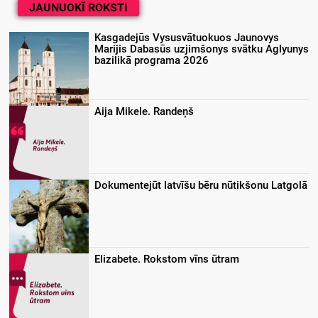
JAUNUOKĪ ROKSTI
Kasgadejūs Vysusvātuokuos Jaunovys
Marijis Dabasūs uzjimšonys svātku Aglyunys
bazilikā programa 2026
Aija Mikele. Randeņš
Dokumentejūt latvīšu bēru nūtikšonu Latgolā
Elizabete. Rokstom vīns ūtram