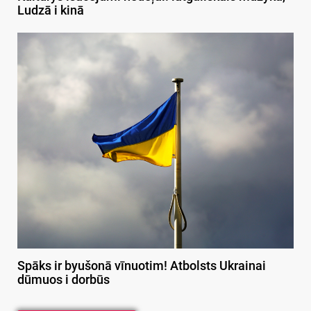
Ludzā i kinā
Spāks ir byušonā vīnuotim! Atbolsts Ukrainai
dūmuos i dorbūs