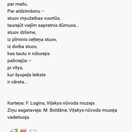
par meilu.
Par atdzimšonu –
stuov myužeibas vuortūs,
taurejūt viejīm sapratnis dūmuos…
stuov dzīsme,
iz pīminis ceļteņa stuov,
iz dorba stuov,
kas tautu ir nūturejis
paliciejūs –
pi vītys,
kur šyupeļa leiksts
ir cārsta…
Karteņa: F. Logins, Viļakys nūvoda muzejs
Ziņu sagataveja: M. Boldāne, Viļakys nūvoda muzeja
vadeituoja