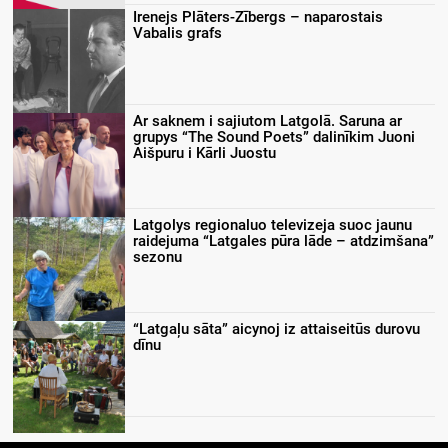
Irenejs Plāters-Zībergs – naparostais
Vabalis grafs
Ar saknem i sajiutom Latgolā. Saruna ar
grupys “The Sound Poets” dalinīkim Juoni
Aišpuru i Kārli Juostu
Latgolys regionaluo televizeja suoc jaunu
raidejuma “Latgales pūra lāde – atdzimšana”
sezonu
“Latgaļu sāta” aicynoj iz attaiseitūs durovu
dīnu