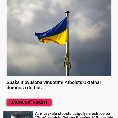
Spāks ir byušonā vīnuotim! Atbolsts Ukrainai
dūmuos i dorbūs
JAUNUOKĪ ROKSTI
Ar muzykalu stuostu Latgolys viestnīceibā
“Gors” svieteis Ontona Rupaiņa 120. jubileju