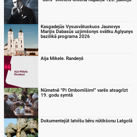
Kasgadejūs Vysusvātuokuos Jaunovys
Marijis Dabasūs uzjimšonys svātku Aglyunys
bazilikā programa 2026
Aija Mikele. Randeņš
Nūmetnē “Pi Ombomīšim!” varēs atsagrīzt
19. godu symtā
Dokumentejūt latvīšu bēru nūtikšonu Latgolā