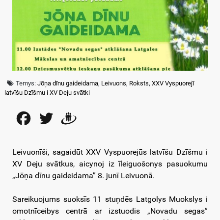
Temys:
Jōņa dīnu gaideidama
,
Leivuons
,
Roksts
,
XXV Vyspuorejī
latvīšu Dzīšmu i XV Deju svātki
Facebook
Twitter
Draugiem
Leivuonīši, sagaidūt XXV Vyspuorejūs latvīšu Dzīšmu i
XV Deju svātkus, aicynoj iz īleiguošonys pasuokumu
„Jōņa dīnu gaideidama” 8. junī Leivuonā.
Sareikuojums suoksīs 11 stuņdēs Latgolys Muokslys i
omotnīceibys centrā ar izstuodis „Novadu segas”