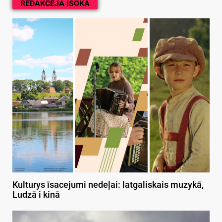
REDAKCEJA ĪSOKA
Kulturys īsacejumi nedeļai: latgaliskais muzykā,
Ludzā i kinā