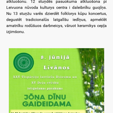
atkluošonu. 12 stuņdēs pasuokuma atkluošona pi
Leivuona nūvoda kulturys centra i daleibnīku guojīņs.
Nu 13 stuņžu varēs dzierdēt folklorys kūpu koncertus,
degustēt tradicionalūs latgalīšu iedīņus, apmeklēt
amatnīku rodūšuos darbneicys, vāruot keramikys cepļa
izjimšonu.