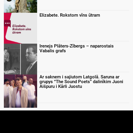
Elizabete. Rokstom vīns ūtram
Irenejs Plāters-Zībergs – naparostais
Vabalis grafs
Ar saknem i sajiutom Latgolā. Saruna ar
grupys “The Sound Poets” dalinīkim Juoni
Aišpuru i Kārli Juostu