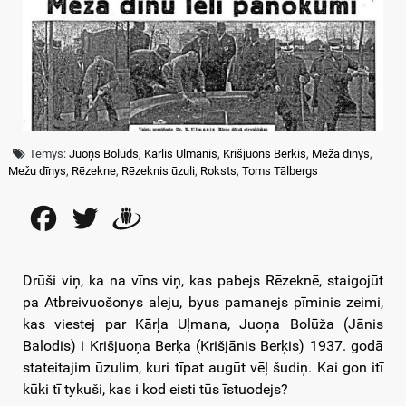
Temys:
Juoņs Bolūds
,
Kārlis Ulmanis
,
Krišjuons Berkis
,
Meža dīnys
,
Mežu dīnys
,
Rēzekne
,
Rēzeknis ūzuli
,
Roksts
,
Toms Tālbergs
Facebook
Twitter
Draugiem
Drūši viņ, ka na vīns viņ, kas pabejs Rēzeknē, staigojūt
pa Atbreivuošonys aleju, byus pamanejs pīminis zeimi,
kas viestej par Kārļa Uļmana, Juoņa Bolūža (Jānis
Balodis) i Krišjuoņa Berķa (Krišjānis Berķis) 1937. godā
stateitajim ūzulim, kuri tīpat augūt vēļ šudiņ. Kai gon itī
kūki tī tykuši, kas i kod eisti tūs īstuodejs?