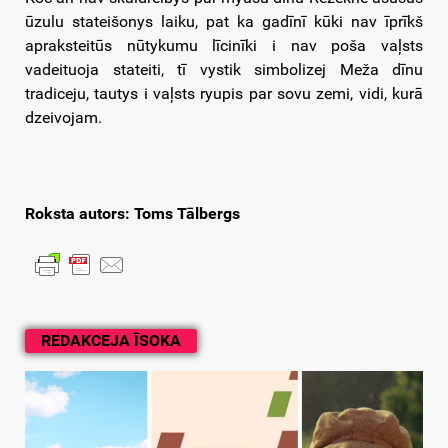
ūzulu stateišonys laiku, pat ka gadīnī kūki nav īprīkš
apraksteitūs nūtykumu līcinīki i nav poša vaļsts
vadeituoja stateiti, tī vystik simbolizej Meža dīnu
tradiceju, tautys i vaļsts ryupis par sovu zemi, vidi, kurā
dzeivojam.
Roksta autors: Toms Tālbergs
REDAKCEJA ĪSOKA