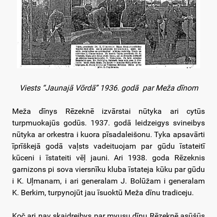
Viests “Jaunajā Vōrdā” 1936. godā par Meža dīnom
Meža dīnys Rēzeknē izvārstai nūtyka ari cytūs
turpmuokajūs godūs. 1937. godā leidzeigys svineibys
nūtyka ar orkestra i kuora pīsadaleišonu. Tyka apsavārti
īprīškejā godā vaļsts vadeituojam par gūdu īstateitī
kūceni i īstateiti vēļ jauni. Ari 1938. goda Rēzeknis
garnizons pi sova viersnīku kluba īstateja kūku par gūdu
i K. Uļmanam, i ari generalam J. Bolūžam i generalam
K. Berkim, turpynojūt jau īsuoktū Meža dīnu tradiceju.
Koč ari nav skaidreibys par myusu dīnu Rēzeknē asūšūs