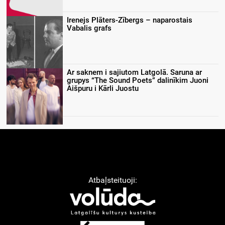
Irenejs Plāters-Zībergs – naparostais
Vabalis grafs
Ar saknem i sajiutom Latgolā. Saruna ar
grupys “The Sound Poets” dalinīkim Juoni
Aišpuru i Kārli Juostu
Atbaļsteituoji: