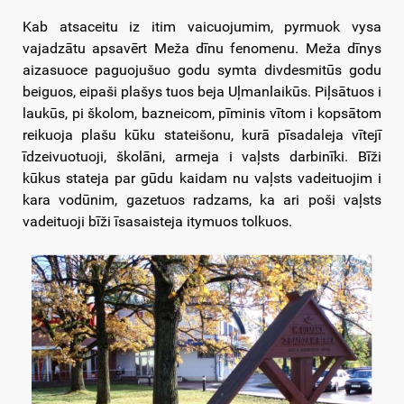
Kab atsaceitu iz itim vaicuojumim, pyrmuok vysa
vajadzātu apsavērt Meža dīnu fenomenu. Meža dīnys
aizasuoce paguojušuo godu symta divdesmitūs godu
beiguos, eipaši plašys tuos beja Uļmanlaikūs. Piļsātuos i
laukūs, pi školom, bazneicom, pīminis vītom i kopsātom
reikuoja plašu kūku stateišonu, kurā pīsadaleja vītejī
īdzeivuotuoji, školāni, armeja i vaļsts darbinīki. Bīži
kūkus stateja par gūdu kaidam nu vaļsts vadeituojim i
kara vodūnim, gazetuos radzams, ka ari poši vaļsts
vadeituoji bīži īsasaisteja itymuos tolkuos.