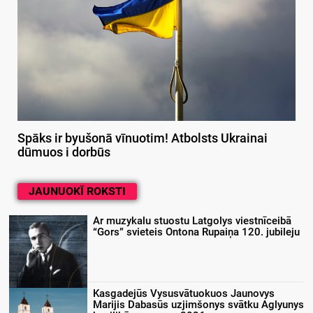
Spāks ir byušonā vīnuotim! Atbolsts Ukrainai
dūmuos i dorbūs
JAUNUOKĪ ROKSTI
Ar muzykalu stuostu Latgolys viestnīceibā
“Gors” svieteis Ontona Rupaiņa 120. jubileju
Kasgadejūs Vysusvātuokuos Jaunovys
Marijis Dabasūs uzjimšonys svātku Aglyunys