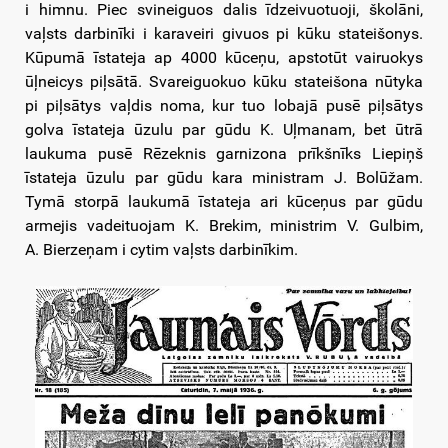
i himnu. Piec svineiguos dalis īdzeivuotuoji, školāni,
vaļsts darbinīki i karaveiri givuos pi kūku stateišonys.
Kūpumā īstateja ap 4000 kūceņu, apstotūt vairuokys
ūļneicys piļsātā. Svareiguokuo kūku stateišona nūtyka
pi piļsātys vaļdis noma, kur tuo lobajā pusē piļsātys
golva īstateja ūzulu par gūdu K. Uļmanam, bet ūtrā
laukuma pusē Rēzeknis garnizona prīkšnīks Liepiņš
īstateja ūzulu par gūdu kara ministram J. Bolūžam.
Tymā storpā laukumā īstateja ari kūceņus par gūdu
armejis vadeituojam K. Brekim, ministrim V. Gulbim,
A. Bierzeņam i cytim vaļsts darbinīkim.