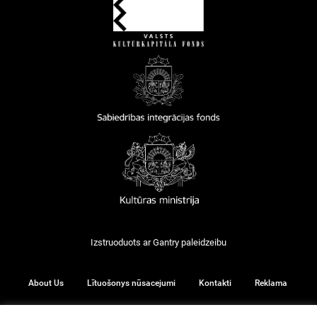
Izstruoduots ar
Gantry
paleidzeibu
About Us
Lītuošonys nūsacejumi
Kontakti
Reklama