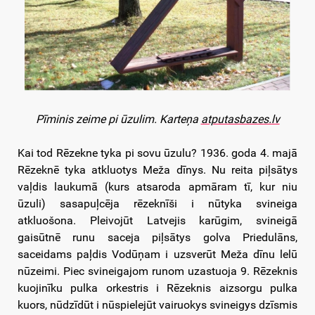
Pīminis zeime pi ūzulim. Karteņa
atputasbazes.lv
Kai tod Rēzekne tyka pi sovu ūzulu? 1936. goda 4. majā
Rēzeknē tyka atkluotys Meža dīnys. Nu reita piļsātys
vaļdis laukumā (kurs atsaroda apmāram tī, kur niu
ūzuli) sasapuļcēja rēzeknīši i nūtyka svineiga
atkluošona. Pleivojūt Latvejis karūgim, svineigā
gaisūtnē runu saceja piļsātys golva Priedulāns,
saceidams paļdis Vodūņam i uzsverūt Meža dīnu lelū
nūzeimi. Piec svineigajom runom uzastuoja 9. Rēzeknis
kuojinīku pulka orkestris i Rēzeknis aizsorgu pulka
kuors, nūdzīdūt i nūspielejūt vairuokys svineigys dzīsmis