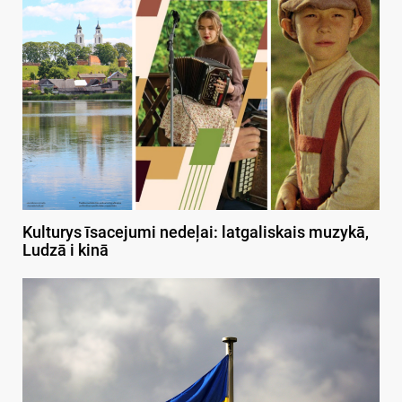
Kulturys īsacejumi nedeļai: latgaliskais muzykā,
Ludzā i kinā