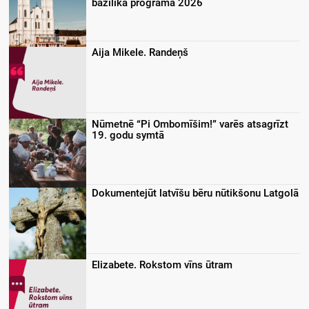
bazilikā programa 2026
Aija Mikele. Randeņš
Nūmetnē “Pi Ombomīšim!” varēs atsagrīzt
19. godu symtā
Dokumentejūt latvīšu bēru nūtikšonu Latgolā
Elizabete. Rokstom vīns ūtram