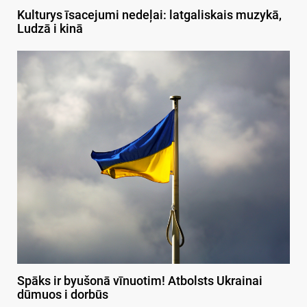
Kulturys īsacejumi nedeļai: latgaliskais muzykā,
Ludzā i kinā
Spāks ir byušonā vīnuotim! Atbolsts Ukrainai
dūmuos i dorbūs