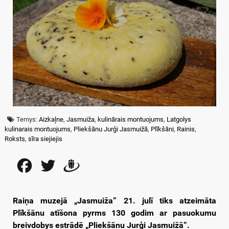
Temys:
Aizkaļne
,
Jasmuiža
,
kulinārais montuojums
,
Latgolys
kulinarais montuojums
,
Pliekšānu Jurģi Jasmuižā
,
Plīkšāni
,
Rainis
,
Roksts
,
sīra siejiejis
Facebook
Twitter
Draugiem
Raiņa muzejā „Jasmuiža” 21. julī tiks atzeimāta
Plīkšānu atīšona pyrms 130 godim ar pasuokumu
breivdobys estrādē „Pliekšānu Jurģi Jasmuižā”.