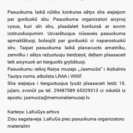
Pasuokuma laikā nūtiks konkurss sātys sīra siejiejom
par gorduokū sīru. Pasuokuma organizatori aicynoj
vysus, kuri sīn sīru, pīsadaleit konkursā ar sovim
izstruoduojumim. Uzvarātuojus nūsaceis pasuokuma
apmaklātuoji, bolsojūt par gorduokū ci naparostuokū
sīru. Taipat pasuokuma laikā planavuots amatnīku,
zemnīku i sātys ražuotuoju tierdzeņš, deļtam pīsasaceit
teik aicynuoti ari tierguotīs grybātuoji.
Pasuokumu reikoj Raiņa muzejs „Jasmuiža” i Aizkalnis
Tautys noms, atbolsta LRAA i VKKF.
Sīra siejiejus i tierguotuojus lyudz pīsasaceit leidz 15.
juļam, zvonūt pa tel. 29487589 65329313 ci rokstūt iz
epostu: jasmuiza@memorialiemuzeji.lv.
Karteņa: LaKuGys arhivs
Ziņu sagataveja: LaKuGa piec pasuokuma organizatoru
materialim