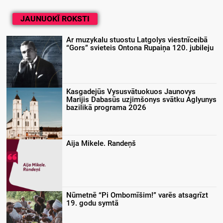
JAUNUOKĪ ROKSTI
Ar muzykalu stuostu Latgolys viestnīceibā
“Gors” svieteis Ontona Rupaiņa 120. jubileju
Kasgadejūs Vysusvātuokuos Jaunovys
Marijis Dabasūs uzjimšonys svātku Aglyunys
bazilikā programa 2026
Aija Mikele. Randeņš
Nūmetnē “Pi Ombomīšim!” varēs atsagrīzt
19. godu symtā