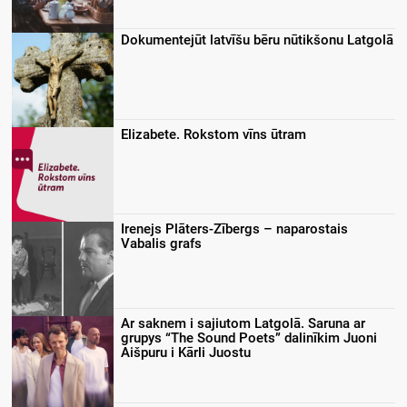
Dokumentejūt latvīšu bēru nūtikšonu Latgolā
Elizabete. Rokstom vīns ūtram
Irenejs Plāters-Zībergs – naparostais
Vabalis grafs
Ar saknem i sajiutom Latgolā. Saruna ar
grupys “The Sound Poets” dalinīkim Juoni
Aišpuru i Kārli Juostu