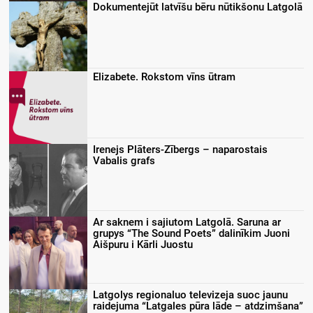
Dokumentejūt latvīšu bēru nūtikšonu Latgolā
Elizabete. Rokstom vīns ūtram
Irenejs Plāters-Zībergs – naparostais
Vabalis grafs
Ar saknem i sajiutom Latgolā. Saruna ar
grupys “The Sound Poets” dalinīkim Juoni
Aišpuru i Kārli Juostu
Latgolys regionaluo televizeja suoc jaunu
raidejuma “Latgales pūra lāde – atdzimšana”