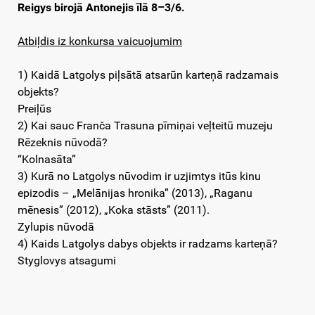
Reigys birojā Antonejis īlā 8–3/6.
Atbiļdis iz konkursa vaicuojumim
1) Kaidā Latgolys piļsātā atsarūn karteņā radzamais
objekts?
Preiļūs
2) Kai sauc Franča Trasuna pīmiņai veļteitū muzeju
Rēzeknis nūvodā?
“Kolnasāta”
3) Kurā no Latgolys nūvodim ir uzjimtys itūs kinu
epizodis – „Melānijas hronika” (2013), „Raganu
mēnesis” (2012), „Koka stāsts” (2011).
Zylupis nūvodā
4) Kaids Latgolys dabys objekts ir radzams karteņā?
Styglovys atsagumi