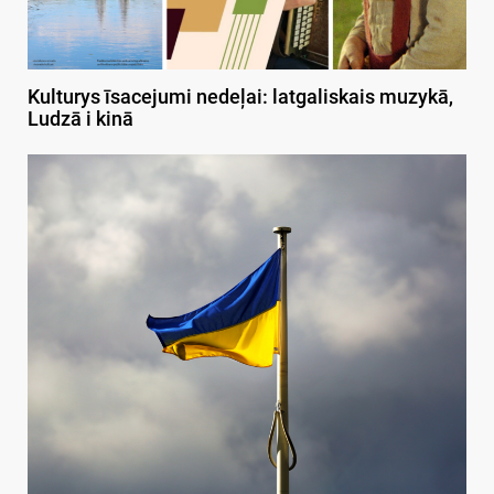
Kulturys īsacejumi nedeļai: latgaliskais muzykā,
Ludzā i kinā