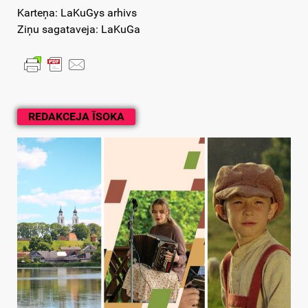
Karteņa: LaKuGys arhivs
Ziņu sagataveja: LaKuGa
REDAKCEJA ĪSOKA