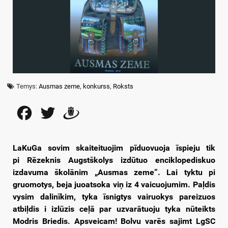
Temys:
Ausmas zeme
,
konkurss
,
Roksts
Facebook
Twitter
Draugiem
LaKuGa sovim skaiteituojim pīduovuoja īspieju tik
pi Rēzeknis Augstškolys izdūtuo enciklopediskuo
izdavuma školānim „Ausmas zeme”. Lai tyktu pi
gruomotys, beja juoatsoka viņ iz 4 vaicuojumim. Paļdis
vysim dalinīkim, tyka īsnigtys vairuokys pareizuos
atbiļdis i izlūzis ceļā par uzvarātuoju tyka nūteikts
Modris Briedis. Apsveicam! Bolvu varēs sajimt LgSC