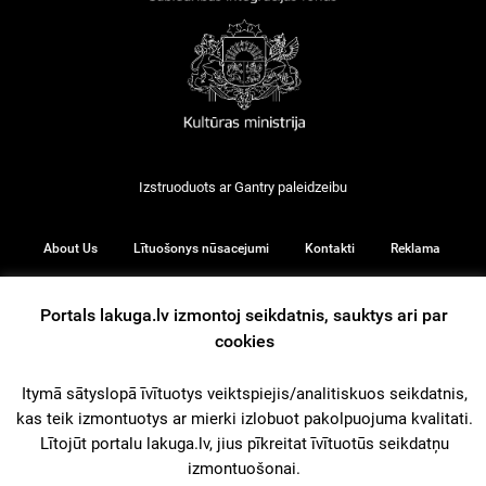
Izstruoduots ar
Gantry
paleidzeibu
About Us
Lītuošonys nūsacejumi
Kontakti
Reklama
Portals lakuga.lv izmontoj seikdatnis, sauktys ari par
cookies
© 2026
Itymā sātyslopā īvītuotys veiktspiejis/analitiskuos seikdatnis,
kas teik izmontuotys ar mierki izlobuot pakolpuojuma kvalitati.
iz augšu
Lītojūt portalu lakuga.lv, jius pīkreitat īvītuotūs seikdatņu
izmontuošonai.