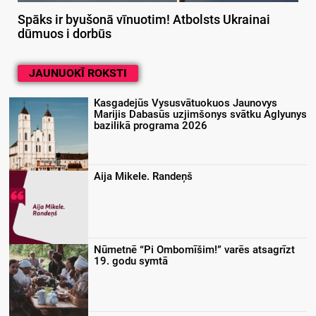
Spāks ir byušonā vīnuotim! Atbolsts Ukrainai
dūmuos i dorbūs
JAUNUOKĪ ROKSTI
Kasgadejūs Vysusvātuokuos Jaunovys
Marijis Dabasūs uzjimšonys svātku Aglyunys
bazilikā programa 2026
Aija Mikele. Randeņš
Nūmetnē “Pi Ombomīšim!” varēs atsagrīzt
19. godu symtā