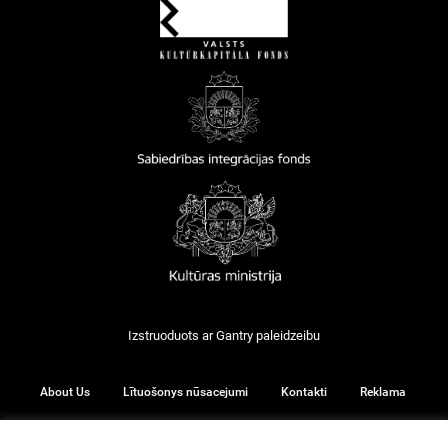
Izstruoduots ar
Gantry
paleidzeibu
About Us
Lītuošonys nūsacejumi
Kontakti
Reklama