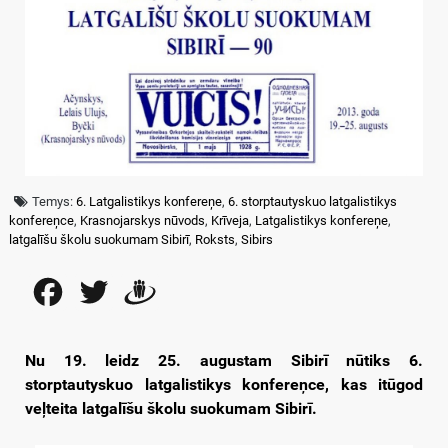
Temys:
6. Latgalistikys konfereņe
,
6. storptautyskuo latgalistikys
konfereņce
,
Krasnojarskys nūvods
,
Krīveja
,
Latgalistikys konfereņe
,
latgalīšu školu suokumam Sibirī
,
Roksts
,
Sibirs
Facebook
Twitter
Draugiem
Nu 19. leidz 25. augustam Sibirī nūtiks 6.
storptautyskuo latgalistikys konfereņce, kas itūgod
veļteita latgalīšu školu suokumam Sibirī.