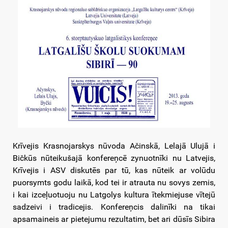
Krīvejis Krasnojarskys nūvoda Ačinskā, Lelajā Ulujā i
Bičkūs nūteikušajā konfereņcē zynuotnīki nu Latvejis,
Krīvejis i ASV diskutēs par tū, kas nūteik ar volūdu
puorsymts godu laikā, kod tei ir atrauta nu sovys zemis,
i kai izceļuotuoju nu Latgolys kultura ītekmiejuse vītejū
sadzeivi i tradicejis. Konfereņcis dalinīki na tikai
apsamaineis ar pietejumu rezultatim, bet ari dūsīs Sibira