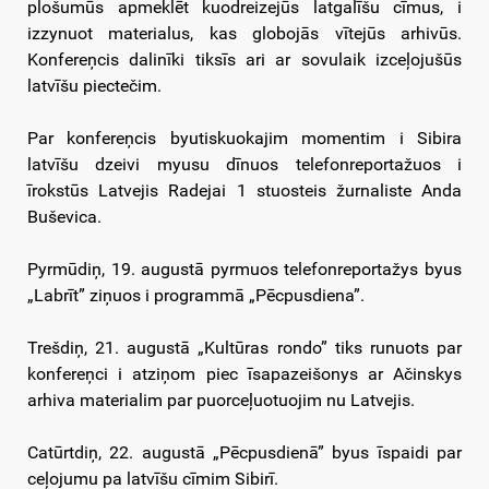
plošumūs apmeklēt kuodreizejūs latgalīšu cīmus, i
izzynuot materialus, kas globojās vītejūs arhivūs.
Konfereņcis dalinīki tiksīs ari ar sovulaik izceļojušūs
latvīšu piectečim.
Par konfereņcis byutiskuokajim momentim i Sibira
latvīšu dzeivi myusu dīnuos telefonreportažuos i
īrokstūs Latvejis Radejai 1 stuosteis žurnaliste Anda
Buševica.
Pyrmūdiņ, 19. augustā pyrmuos telefonreportažys byus
„Labrīt” ziņuos i programmā „Pēcpusdiena”.
Trešdiņ, 21. augustā „Kultūras rondo” tiks runuots par
konfereņci i atziņom piec īsapazeišonys ar Ačinskys
arhiva materialim par puorceļuotuojim nu Latvejis.
Catūrtdiņ, 22. augustā „Pēcpusdienā” byus īspaidi par
ceļojumu pa latvīšu cīmim Sibirī.