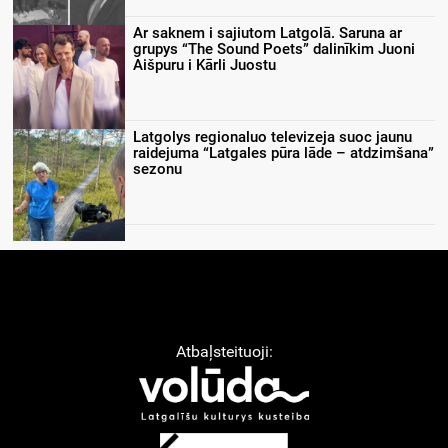
Ar saknem i sajiutom Latgolā. Saruna ar
grupys “The Sound Poets” dalinīkim Juoni
Aišpuru i Kārli Juostu
Latgolys regionaluo televizeja suoc jaunu
raidejuma “Latgales pūra lāde – atdzimšana”
sezonu
Atbaļsteituoji: