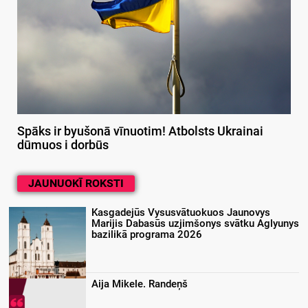
Spāks ir byušonā vīnuotim! Atbolsts Ukrainai
dūmuos i dorbūs
JAUNUOKĪ ROKSTI
Kasgadejūs Vysusvātuokuos Jaunovys
Marijis Dabasūs uzjimšonys svātku Aglyunys
bazilikā programa 2026
Aija Mikele. Randeņš