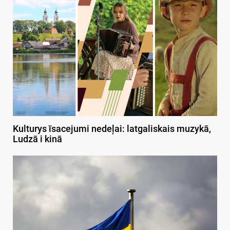
Kulturys īsacejumi nedeļai: latgaliskais muzykā,
Ludzā i kinā