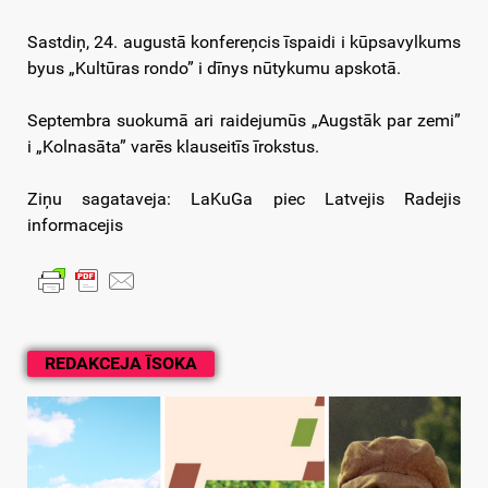
Sastdiņ, 24. augustā konfereņcis īspaidi i kūpsavylkums
byus „Kultūras rondo” i dīnys nūtykumu apskotā.
Septembra suokumā ari raidejumūs „Augstāk par zemi”
i „Kolnasāta” varēs klauseitīs īrokstus.
Ziņu sagataveja: LaKuGa piec Latvejis Radejis
informacejis
REDAKCEJA ĪSOKA