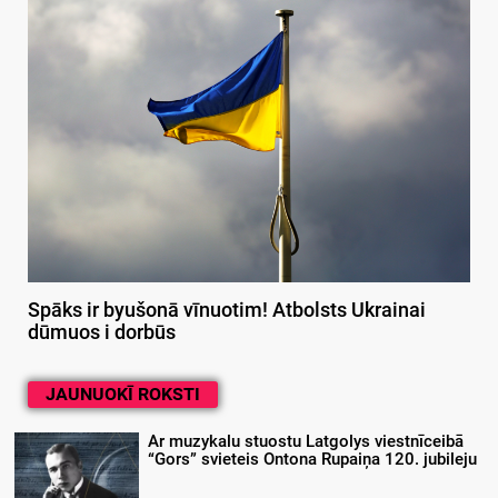
Spāks ir byušonā vīnuotim! Atbolsts Ukrainai
dūmuos i dorbūs
JAUNUOKĪ ROKSTI
Ar muzykalu stuostu Latgolys viestnīceibā
“Gors” svieteis Ontona Rupaiņa 120. jubileju