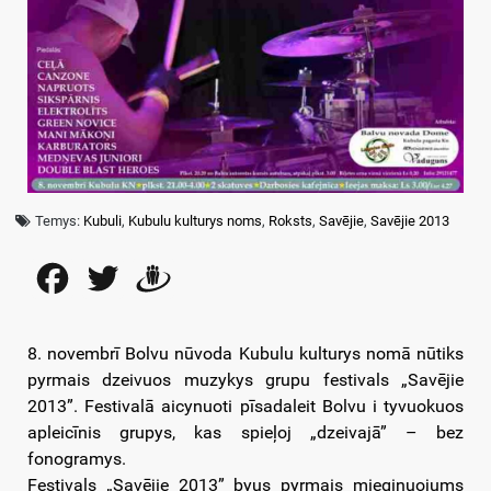
Temys:
Kubuli
,
Kubulu kulturys noms
,
Roksts
,
Savējie
,
Savējie 2013
Facebook
Twitter
Draugiem
8. novembrī Bolvu nūvoda Kubulu kulturys nomā nūtiks
pyrmais dzeivuos muzykys grupu festivals „Savējie
2013”. Festivalā aicynuoti pīsadaleit Bolvu i tyvuokuos
apleicīnis grupys, kas spieļoj „dzeivajā” – bez
fonogramys.
Festivals „Savējie 2013” byus pyrmais mieginuojums