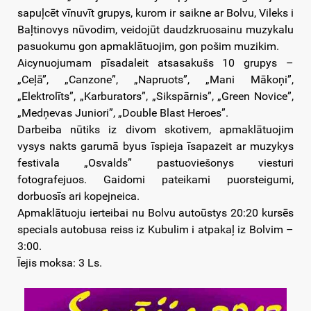
sapuļcēt vīnuvīt grupys, kurom ir saikne ar Bolvu, Vileks i
Baļtinovys nūvodim, veidojūt daudzkruosainu muzykalu
pasuokumu gon apmaklātuojim, gon pošim muzikim.
Aicynuojumam pīsadaleit atsasakušs 10 grupys –
„Ceļā”, „Canzone”, „Napruots”, „Mani Mākoņi”,
„Elektrolīts”, „Karburators”, „Sikspārnis”, „Green Novice”,
„Medņevas Juniori”, „Double Blast Heroes”.
Darbeiba nūtiks iz divom skotivem, apmaklātuojim
vysys nakts garumā byus īspieja īsapazeit ar muzykys
festivala „Osvalds” pastuoviešonys viesturi
fotografejuos. Gaidomi pateikami puorsteigumi,
dorbuosīs ari kopejneica.
Apmaklātuoju ierteibai nu Bolvu autoūstys 20:20 kursēs
specials autobusa reiss iz Kubulim i atpakaļ iz Bolvim –
3:00.
Īejis moksa: 3 Ls.