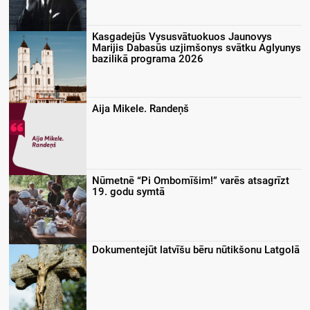
Kasgadejūs Vysusvātuokuos Jaunovys
Marijis Dabasūs uzjimšonys svātku Aglyunys
bazilikā programa 2026
Aija Mikele. Randeņš
Nūmetnē “Pi Ombomīšim!” varēs atsagrīzt
19. godu symtā
Dokumentejūt latvīšu bēru nūtikšonu Latgolā