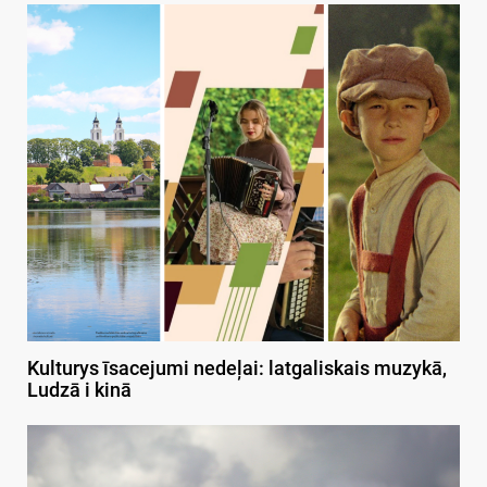
Kulturys īsacejumi nedeļai: latgaliskais muzykā,
Ludzā i kinā