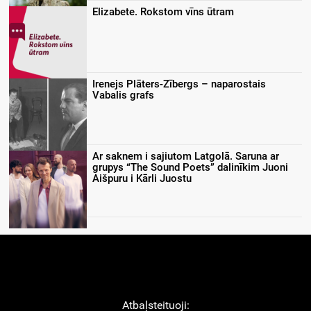
Elizabete. Rokstom vīns ūtram
Irenejs Plāters-Zībergs – naparostais
Vabalis grafs
Ar saknem i sajiutom Latgolā. Saruna ar
grupys “The Sound Poets” dalinīkim Juoni
Aišpuru i Kārli Juostu
Atbaļsteituoji: