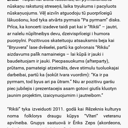
nūskaņu raksturoj streseņš, laika tryukums i pacyluots
nūskaņuojums. Vēļ aizvīn atguodoju tū puorprīceigū
lākuošonu, kod tyka atvārts pyrmais “Pa pyrmam” disks.
Prīca, ka koncerti izadeve taidi pat kai ir “Rikši” – jautri,
ar nalelu nūpītneibys devu, dzeivisprīceigi i humora
puorpylni. Pozitivuos skateituoju atsauksmis beja kai
“Bryuvera” lase dvēselei, partū ka golvonais “Rikšu”
aizdavums palīk namaineigs – lai kūpā ir jauki i
baudeituojam ir jauki. Piecpasuokums (afterparty),
prūtams, pamateigi atzeimāts, deve stimulu tuoluokajai
darbeibai, partū ka (sokūt Ivara vuordim): “Ka ir pa
pyrmam, tod byus ari pa ūtram.” Niu ar pozitivu garšu
piec jubilejis i prezentacejis asam gotovi giutīs kluotyn
jaunim projektim, izaicynuojumim i jautreibom.”
“Rikši” tyka izveiduoti 2011. godā kai Rēzeknis kulturys
noma folklorys draugu kūpys “Vīteri” veteranu
apvīneiba. Grupys sastuovā ir Ēriks Zeps (akordeons,