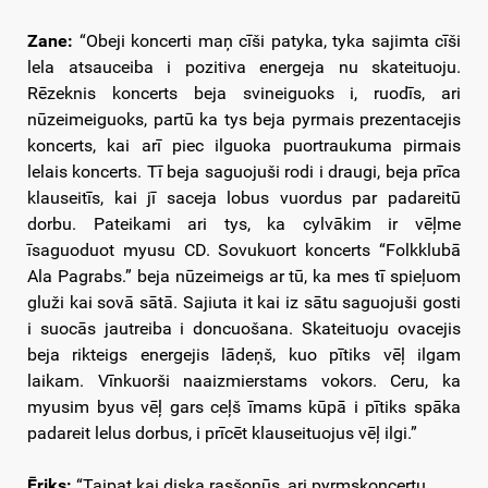
Zane:
“Obeji koncerti maņ cīši patyka, tyka sajimta cīši
lela atsauceiba i pozitiva energeja nu skateituoju.
Rēzeknis koncerts beja svineiguoks i, ruodīs, ari
nūzeimeiguoks, partū ka tys beja pyrmais prezentacejis
koncerts, kai arī piec ilguoka puortraukuma pirmais
lelais koncerts. Tī beja saguojuši rodi i draugi, beja prīca
klauseitīs, kai jī saceja lobus vuordus par padareitū
dorbu. Pateikami ari tys, ka cylvākim ir vēļme
īsaguoduot myusu CD. Sovukuort koncerts “Folkklubā
Ala Pagrabs.” beja nūzeimeigs ar tū, ka mes tī spieļuom
gluži kai sovā sātā. Sajiuta it kai iz sātu saguojuši gosti
i suocās jautreiba i doncuošana. Skateituoju ovacejis
beja rikteigs energejis lādeņš, kuo pītiks vēļ ilgam
laikam. Vīnkuorši naaizmierstams vokors. Ceru, ka
myusim byus vēļ gars ceļš īmams kūpā i pītiks spāka
padareit lelus dorbus, i prīcēt klauseituojus vēļ ilgi.”
Ēriks:
“Taipat kai diska rasšonūs, ari pyrmskoncertu