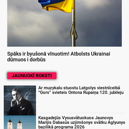
Spāks ir byušonā vīnuotim! Atbolsts Ukrainai
dūmuos i dorbūs
JAUNUOKĪ ROKSTI
Ar muzykalu stuostu Latgolys viestnīceibā
“Gors” svieteis Ontona Rupaiņa 120. jubileju
Kasgadejūs Vysusvātuokuos Jaunovys
Marijis Dabasūs uzjimšonys svātku Aglyunys
bazilikā programa 2026