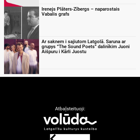
Irenejs Plāters-Zībergs – naparostais
Vabalis grafs
Ar saknem i sajiutom Latgolā. Saruna ar
grupys “The Sound Poets” dalinīkim Juoni
Aišpuru i Kārli Juostu
Atbaļsteituoji: