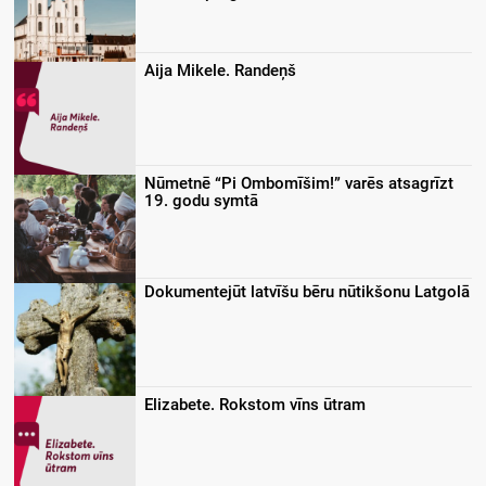
Aija Mikele. Randeņš
Nūmetnē “Pi Ombomīšim!” varēs atsagrīzt
19. godu symtā
Dokumentejūt latvīšu bēru nūtikšonu Latgolā
Elizabete. Rokstom vīns ūtram