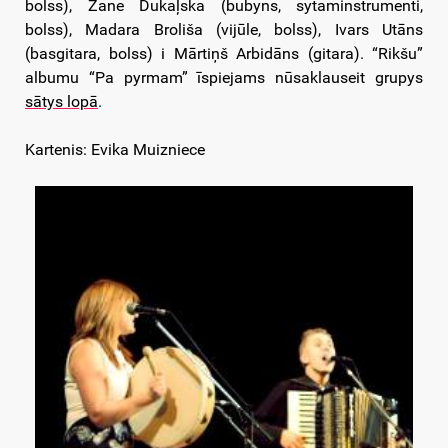
bolss), Zane Dukaļska (bubyns, sytaminstrumenti,
bolss), Madara Broliša (vijūle, bolss), Ivars Utāns
(basgitara, bolss) i Mārtiņš Arbidāns (gitara). “Rikšu”
albumu “Pa pyrmam” īspiejams nūsaklauseit grupys
sātys lopā
.
Kartenis: Evika Muizniece