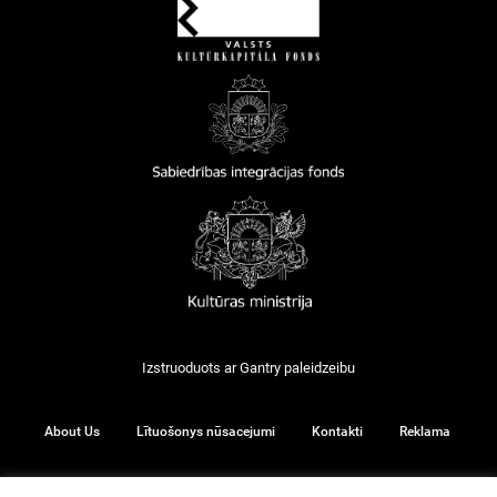
Izstruoduots ar
Gantry
paleidzeibu
About Us
Lītuošonys nūsacejumi
Kontakti
Reklama