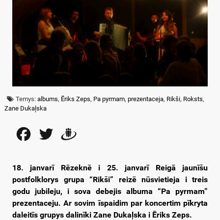
Temys:
albums
,
Ēriks Zeps
,
Pa pyrmam
,
prezentaceja
,
Rikši
,
Roksts
,
Zane Dukaļska
Facebook
Twitter
Draugiem
18. janvarī Rēzeknē i 25. janvarī Reigā jaunīšu
postfolklorys grupa “Rikši” reizē nūsvietieja i treis
godu jubileju, i sova debejis albuma “Pa pyrmam”
prezentaceju. Ar sovim īspaidim par koncertim pīkryta
daleitīs grupys dalinīki Zane Dukaļska i Ēriks Zeps.