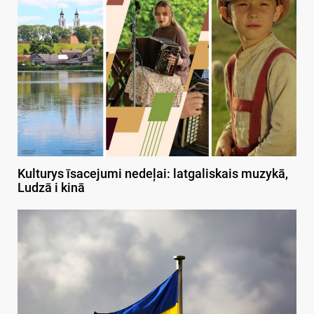
Kulturys īsacejumi nedeļai: latgaliskais muzykā,
Ludzā i kinā