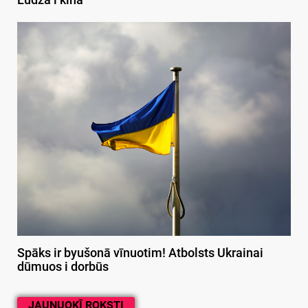
Ludzā i kinā
Spāks ir byušonā vīnuotim! Atbolsts Ukrainai
dūmuos i dorbūs
JAUNUOKĪ ROKSTI