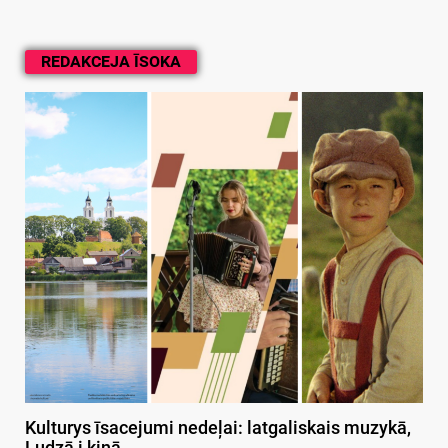
REDAKCEJA ĪSOKA
Kulturys īsacejumi nedeļai: latgaliskais muzykā,