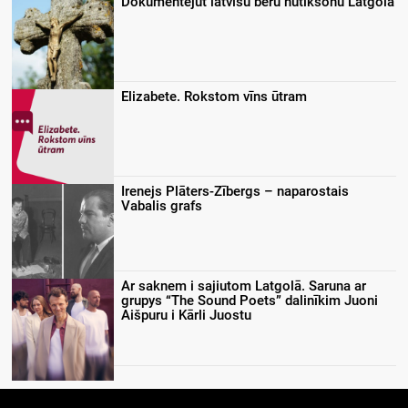
Dokumentejūt latvīšu bēru nūtikšonu Latgolā
Elizabete. Rokstom vīns ūtram
Irenejs Plāters-Zībergs – naparostais
Vabalis grafs
Ar saknem i sajiutom Latgolā. Saruna ar
grupys “The Sound Poets” dalinīkim Juoni
Aišpuru i Kārli Juostu