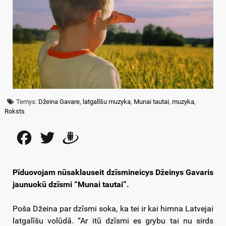
Temys:
Džeina Gavare
,
latgalīšu muzyka
,
Munai tautai
,
muzyka
,
Roksts
Facebook
Twitter
Draugiem
Pīduovojam nūsaklauseit dzīsmineicys Džeinys Gavaris
jaunuokū dzīsmi “Munai tautai”.
Poša Džeina par dzīsmi soka, ka tei ir kai himna Latvejai
latgalīšu volūdā. “Ar itū dzīsmi es grybu tai nu sirds