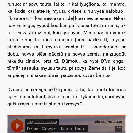
runuot ar sovu tautu, lai tei ir kai lyugšona, kai mantra,
kai kods, kas atteirej myusu dvieselis nu vysa nalobuo i
ļīk saprast – kas mes asam, deļ kuo mes te asam. Nikas
nav veļteigai, vysod koč kas palīk piec tevis i manis, tik
tu i es varam izlemt, kas tys byus. Mes naasam vīni iz
ituos zemeitis, mes naasam juos pavieļnīki, myusu
aizdavums kai i myusu senčim ir – sasadorbuot ar
dobu, navys plēst pādejū nu sovys zemis, naizruodūt
nikaidu cīneibu pret tū. Dūmoju, ka vysi Dīva eņgeli
tūmār sasauks myusu tautu pi sovys Zemeitis, i jei koč
ar pādejim spākim tūmār pabaruos sovus bārnus.
Dzīsme ir cereigs redziejums iz tū, ka nuokūtnī mes
spēsim saglobuot sovu sirsneibu i tykumeibu, caur vysu
gaišū mes tūmār izīsim nu tymsys.”