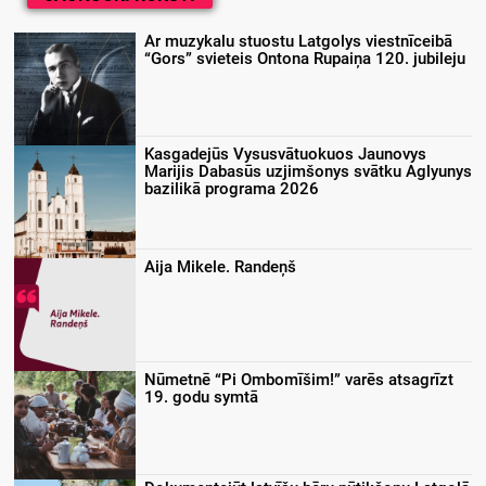
Ar muzykalu stuostu Latgolys viestnīceibā
“Gors” svieteis Ontona Rupaiņa 120. jubileju
Kasgadejūs Vysusvātuokuos Jaunovys
Marijis Dabasūs uzjimšonys svātku Aglyunys
bazilikā programa 2026
Aija Mikele. Randeņš
Nūmetnē “Pi Ombomīšim!” varēs atsagrīzt
19. godu symtā