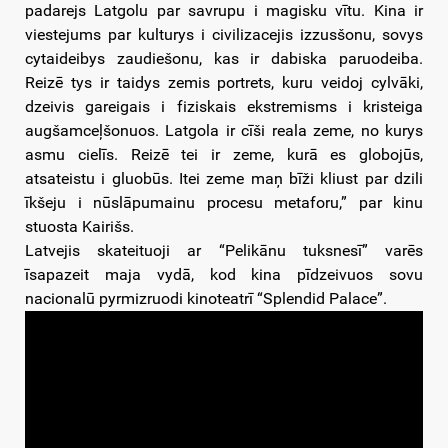
padarejs Latgolu par savrupu i magisku vītu. Kina ir
viestejums par kulturys i civilizacejis izzusšonu, sovys
cytaideibys zaudiešonu, kas ir dabiska paruodeiba.
Reizē tys ir taidys zemis portrets, kuru veidoj cylvāki,
dzeivis gareigais i fiziskais ekstremisms i kristeiga
augšamceļšonuos. Latgola ir cīši reala zeme, no kurys
asmu cielīs. Reizē tei ir zeme, kurā es globojūs,
atsateistu i gluobūs. Itei zeme maņ bīži kliust par dzili
īkšeju i nūslāpumainu procesu metaforu,” par kinu
stuosta Kairišs.
Latvejis skateituoji ar “Pelikānu tuksnesī” varēs
īsapazeit maja vydā, kod kina pīdzeivuos sovu
nacionalū pyrmizruodi kinoteatrī “Splendid Palace”.