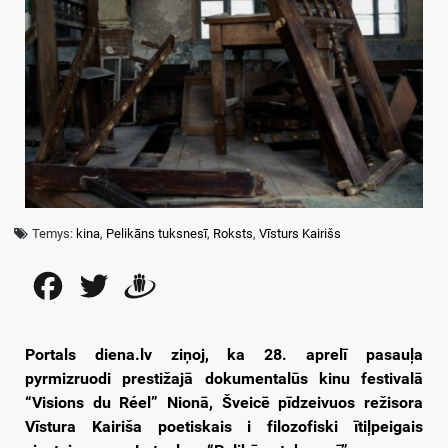
Temys:
kina
,
Pelikāns tuksnesī
,
Roksts
,
Vīsturs Kairišs
Facebook
Twitter
Draugiem
Portals diena.lv ziņoj, ka 28. aprelī pasauļa
pyrmizruodi prestižajā dokumentalūs kinu festivalā
“Visions du Réel” Nionā, Šveicē pīdzeivuos režisora
Vīstura Kairiša poetiskais i filozofiski ītiļpeigais