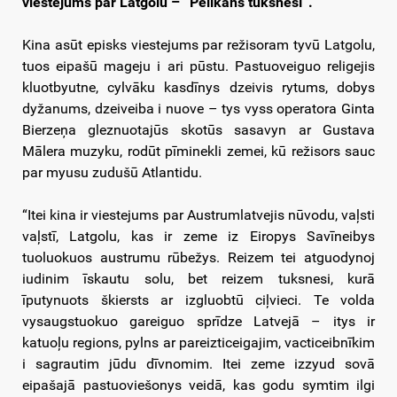
viestejums par Latgolu – “Pelikāns tuksnesī”.
Kina asūt episks viestejums par režisoram tyvū Latgolu,
tuos eipašū mageju i ari pūstu. Pastuoveiguo religejis
kluotbyutne, cylvāku kasdīnys dzeivis rytums, dobys
dyžanums, dzeiveiba i nuove – tys vyss operatora Ginta
Bierzeņa gleznuotajūs skotūs sasavyn ar Gustava
Mālera muzyku, rodūt pīminekli zemei, kū režisors sauc
par myusu zudušū Atlantidu.
“Itei kina ir viestejums par Austrumlatvejis nūvodu, vaļsti
vaļstī, Latgolu, kas ir zeme iz Eiropys Savīneibys
tuoluokuos austrumu rūbežys. Reizem tei atguodynoj
iudinim īskautu solu, bet reizem tuksnesi, kurā
īputynuots škiersts ar izgluobtū ciļvieci. Te volda
vysaugstuokuo gareiguo sprīdze Latvejā – itys ir
katuoļu regions, pylns ar pareizticeigajim, vacticeibnīkim
i sagrautim jūdu dīvnomim. Itei zeme izzyud sovā
eipašajā pastuoviešonys veidā, kas godu symtim ilgi