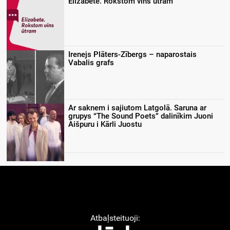
Elizabete. Rokstom vīns ūtram
Irenejs Plāters-Zībergs – naparostais
Vabalis grafs
Ar saknem i sajiutom Latgolā. Saruna ar
grupys “The Sound Poets” dalinīkim Juoni
Aišpuru i Kārli Juostu
Atbaļsteituoji: