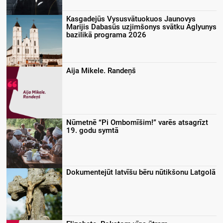
Kasgadejūs Vysusvātuokuos Jaunovys
Marijis Dabasūs uzjimšonys svātku Aglyunys
bazilikā programa 2026
Aija Mikele. Randeņš
Nūmetnē “Pi Ombomīšim!” varēs atsagrīzt
19. godu symtā
Dokumentejūt latvīšu bēru nūtikšonu Latgolā