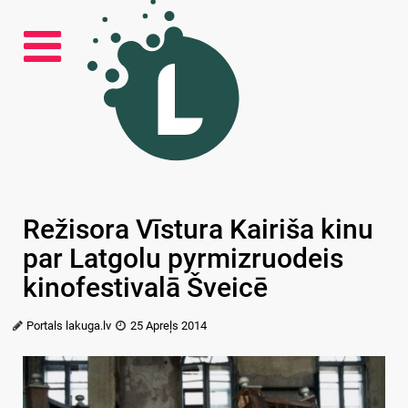
Režisora Vīstura Kairiša kinu
par Latgolu pyrmizruodeis
kinofestivalā Šveicē
Portals lakuga.lv
25 Apreļs 2014