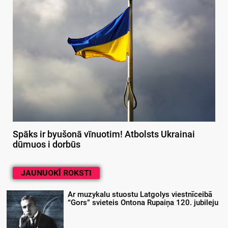
Spāks ir byušonā vīnuotim! Atbolsts Ukrainai
dūmuos i dorbūs
JAUNUOKĪ ROKSTI
Ar muzykalu stuostu Latgolys viestnīceibā
“Gors” svieteis Ontona Rupaiņa 120. jubileju