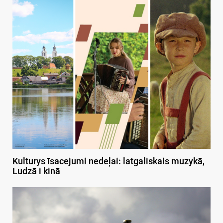
Kulturys īsacejumi nedeļai: latgaliskais muzykā,
Ludzā i kinā