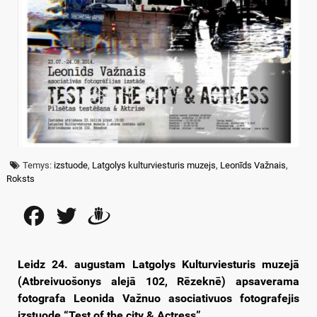
Temys:
izstuode
,
Latgolys kulturviesturis muzejs
,
Leonīds Važnais
,
Roksts
Facebook
Twitter
Draugiem
Leidz 24. augustam Latgolys Kulturviesturis muzejā
(Atbreivuošonys alejā 102, Rēzeknē) apsaverama
fotografa Leonida Važnuo asociativuos fotografejis
izstuode “Test of the city & Actress”.