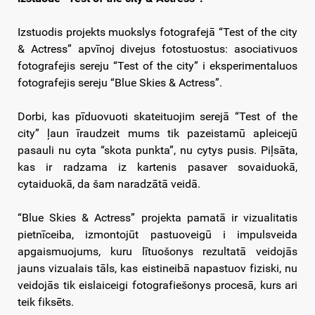
Izstuodis projekts muokslys fotografejā “Test of the city
& Actress” apvīnoj divejus fotostuostus: asociativuos
fotografejis sereju “Test of the city” i eksperimentaluos
fotografejis sereju “Blue Skies & Actress”.
Dorbi, kas pīduovuoti skateituojim serejā “Test of the
city” ļaun īraudzeit mums tik pazeistamū apleicejū
pasauli nu cyta “skota punkta”, nu cytys pusis. Piļsāta,
kas ir radzama iz kartenis pasaver sovaiduokā,
cytaiduokā, da šam naradzātā veidā.
“Blue Skies & Actress” projekta pamatā ir vizualitatis
pietnīceiba, izmontojūt pastuoveigū i impulsveida
apgaismuojums, kuru lītuošonys rezultatā veidojās
jauns vizualais tāls, kas eistineibā napastuov fiziski, nu
veidojās tik eislaiceigi fotografiešonys procesā, kurs ari
teik fiksēts.