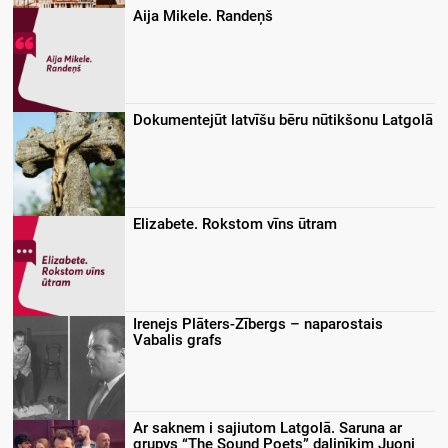
Aija Mikele. Randeņš
Dokumentejūt latvīšu bēru nūtikšonu Latgolā
Elizabete. Rokstom vīns ūtram
Irenejs Plāters-Zībergs – naparostais
Vabalis grafs
Ar saknem i sajiutom Latgolā. Saruna ar
grupys “The Sound Poets” dalinīkim Juoni