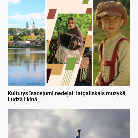
Kulturys īsacejumi nedeļai: latgaliskais muzykā,
Ludzā i kinā