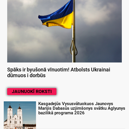
Spāks ir byušonā vīnuotim! Atbolsts Ukrainai
dūmuos i dorbūs
JAUNUOKĪ ROKSTI
Kasgadejūs Vysusvātuokuos Jaunovys
Marijis Dabasūs uzjimšonys svātku Aglyunys
bazilikā programa 2026