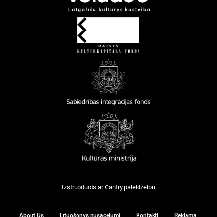
Izstruoduots ar
Gantry
paleidzeibu
About Us
Lītuošonys nūsacejumi
Kontakti
Reklama