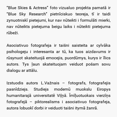
“Blue Skies & Actress” foto vizualuo projekta pamatā ir
“Blue Sky Research” pietnīciskuo teoreja,
tī ir taidi
zynuotniskī pietejumi, kur nav nūteikti i formulāti mierki,
nav nūteikts pietejuma beigu laiks i nūteikti pietejuma
rūbeži.
Asociativuo fotografeja ir taišni saisteita ar cylvāka
psihologeju i interesanta ar tū, ka tuos aizdavums ir
rūsynuot skateituojā emocejis, puordūmys, kurys ir īlics
autors. Tys ļaun skateituojam veiduot pošam sovu
dialogu ar attālu.
Izstuodis autors L.Važnais – fotografs, fotografejis
pasnīdziejs. Studiejs modernū muokslu Eiropys
humanitarajā universitatē Viļņā. Īmīļuotuokais vierzīņs
fotografejā – piktorealisms i asociativuo fotografeja,
autora lobuokī dorbi ir veiduoti taišni itymā žanrā.