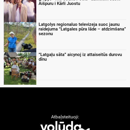
Aišpuru i Kārli Juostu
Latgolys regionaluo televizeja suoc jaunu
raidejuma “Latgales pūra lāde – atdzimšana”
sezonu
“Latgaļu sāta” aicynoj iz attaiseitūs durovu
dīnu
Atbaļsteituoji: