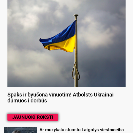
Spāks ir byušonā vīnuotim! Atbolsts Ukrainai
dūmuos i dorbūs
JAUNUOKĪ ROKSTI
Ar muzykalu stuostu Latgolys viestnīceibā