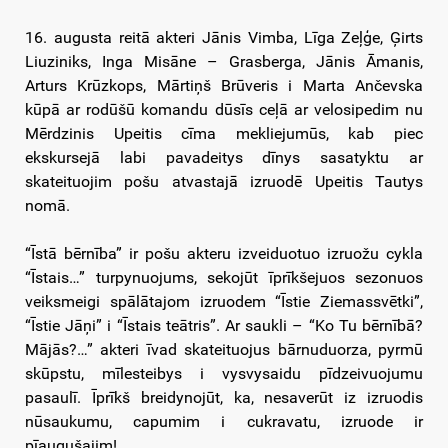
16. augusta reitā akteri Jānis Vimba, Līga Zeļģe, Ģirts
Liuziniks, Inga Misāne – Grasberga, Jānis Āmanis,
Arturs Krūzkops, Mārtiņš Brūveris i Marta Ančevska
kūpā ar rodūšū komandu dūsīs ceļā ar velosipedim nu
Mērdzinis Upeitis cīma mekliejumūs, kab piec
ekskursejā labi pavadeitys dīnys sasatyktu ar
skateituojim pošu atvastajā izruodē Upeitis Tautys
nomā.
“Īstā bērnība” ir pošu akteru izveiduotuo izruožu cykla
“Īstais…” turpynuojums, sekojūt īprīkšejuos sezonuos
veiksmeigi spālātajom izruodem “Īstie Ziemassvētki”,
“Īstie Jāņi” i “Īstais teātris”. Ar saukli – “Ko Tu bērnībā?
Mājās?…” akteri īvad skateituojus bārnuduorza, pyrmū
skūpstu, mīlesteibys i vysvysaidu pīdzeivuojumu
pasaulī. Īprīkš breidynojūt, ka, nesaverūt iz izruodis
nūsaukumu, capumim i cukravatu, izruode ir
pīaugušajim!