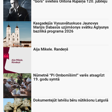
“Gors” svieteis Ontona Rupaiņa 120. jubileju
Kasgadejūs Vysusvātuokuos Jaunovys
Marijis Dabasūs uzjimšonys svātku Aglyunys
bazilikā programa 2026
Aija Mikele. Randeņš
Nūmetnē “Pi Ombomīšim!” varēs atsagrīzt
19. godu symtā
Dokumentejūt latvīšu bēru nūtikšonu Latgolā