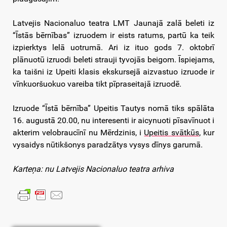
Latvejis Nacionaluo teatra LMT Jaunajā zalā beleti iz
“Īstās bērnības” izruodem ir eists ratums, partū ka teik
izpierktys lelā uotrumā. Ari iz ituo gods 7. oktobrī
plānuotū izruodi beleti strauji tyvojās beigom. Īspiejams,
ka taišni iz Upeiti klasis ekskursejā aizvastuo izruode ir
vīnkuoršuokuo vareiba tikt pīpraseitajā izruodē.
Izruode “Īstā bērnība” Upeitis Tautys nomā tiks spālāta
16. augustā 20.00, nu interesenti ir aicynuoti pīsavīnuot i
akterim velobraucīnī nu Mērdzinis, i
Upeitis svātkūs
, kur
vysaidys nūtikšonys paradzātys vysys dīnys garumā.
Karteņa: nu Latvejis Nacionaluo teatra arhiva