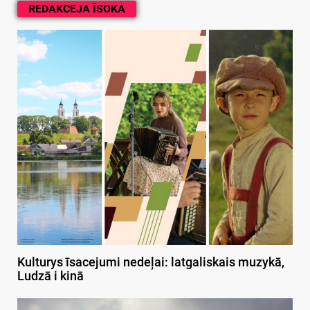
REDAKCEJA ĪSOKA
Kulturys īsacejumi nedeļai: latgaliskais muzykā,
Ludzā i kinā