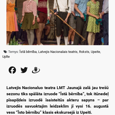
Temys:
Īstā bērnība
,
Latvejis Nacionalais teatris
,
Roksts
,
Upeite
,
Upīte
Facebook
Twitter
Draugiem
Latvejis Nacionaluo teatra LMT Jaunajā zalā jau trešū
sezonu tiks spālāta izruode “Īstā bērnība”, tok itūnedeļ
pīsapiļdeis izruodē īsaisteitūs akteru sapyns – par
izruodēs savuoktajim leidzeklim jī vysi 16. augustā
vess “Īsto bērnību” klasis ekskursejā iz Upeiti.