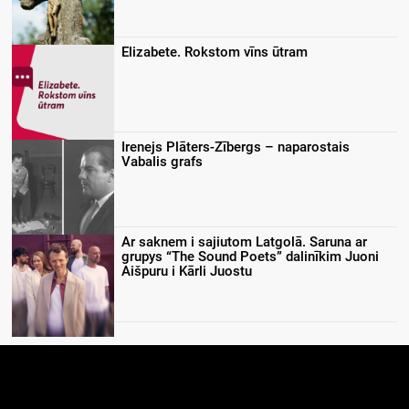
Elizabete. Rokstom vīns ūtram
Irenejs Plāters-Zībergs – naparostais
Vabalis grafs
Ar saknem i sajiutom Latgolā. Saruna ar
grupys “The Sound Poets” dalinīkim Juoni
Aišpuru i Kārli Juostu