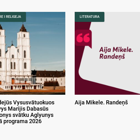
E I RELIGEJA
LITERATURA
ejūs Vysusvātuokuos
Aija Mikele. Randeņš
ys Marijis Dabasūs
onys svātku Aglyunys
kā programa 2026