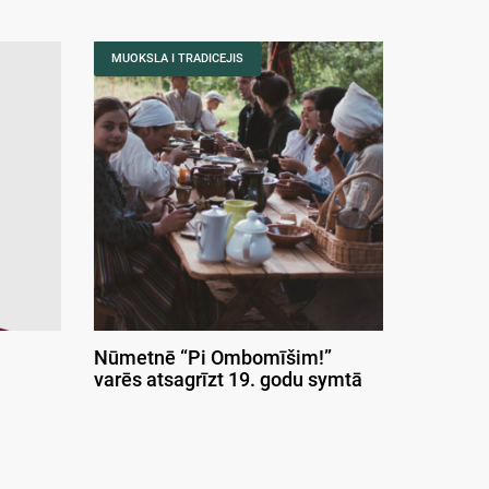
MUOKSLA I TRADICEJIS
Nūmetnē “Pi Ombomīšim!”
varēs atsagrīzt 19. godu symtā