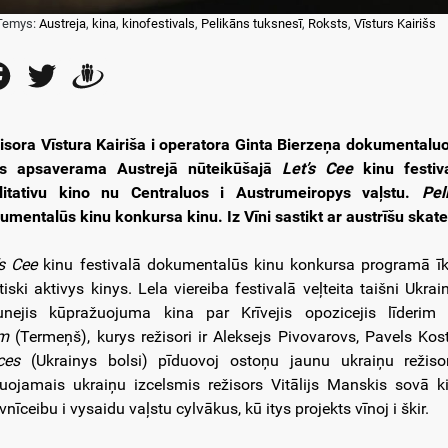
Temys:
Austreja
,
kina
,
kinofestivals
,
Pelikāns tuksnesī
,
Roksts
,
Vīsturs Kairišs
Facebook
Twitter
Draugiem
isora Vīstura Kairiša i operatora Ginta Bierzeņa dokumentalu
s apsaverama Austrejā nūteikūšajā
Let’s Cee
kinu festiva
litativu kino nu Centraluos i Austrumeiropys vaļstu.
Peli
umentalūs kinu konkursa kinu. Iz Vīni sastikt ar austrīšu skatei
’s Cee
kinu festivalā dokumentalūs kinu konkursa programā īkļaut
itiski aktivys kinys. Lela viereiba festivalā veļteita taišni Ukra
unejis kūpražuojuma kina par Krīvejis opozicejis līder
m
(Termeņš), kurys režisori ir Aleksejs Pivovarovs, Pavels K
ces
(Ukrainys bolsi) pīduovoj ostoņu jaunu ukraiņu režiso
ruojamais ukraiņu izcelsmis režisors Vitālijs Manskis sovā 
nīceibu i vysaidu vaļstu cylvākus, kū itys projekts vīnoj i škir.