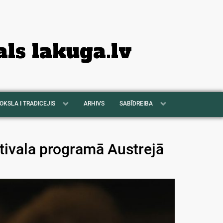
als lakuga.lv
OKSLA I TRADICEJIS
ARHIVS
SABĪDREIBA
stivala programā Austrejā