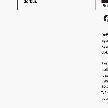
dorbūs
Rež
byu
kva
dok
Let
pol
Iga
Ter
Voi
īvā
byuv