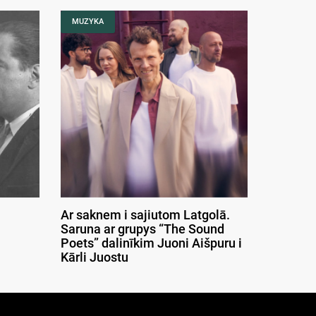
MUZYKA
Ar saknem i sajiutom Latgolā.
Saruna ar grupys “The Sound
Poets” dalinīkim Juoni Aišpuru i
Kārli Juostu