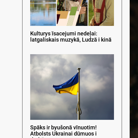
Kulturys īsacejumi nedeļai:
latgaliskais muzykā, Ludzā i kinā
Spāks ir byušonā vīnuotim!
Atbolsts Ukrainai dūmuos i