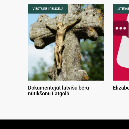
VIESTURE I RELIGEJA
LITERA
Dokumentejūt latvīšu bēru
Elizab
nūtikšonu Latgolā