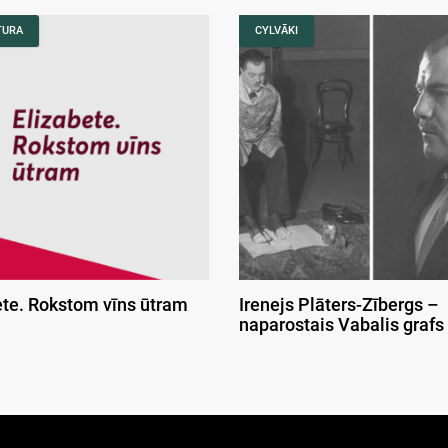
TURA
CYLVĀKI
ete. Rokstom vīns ūtram
Irenejs Plāters-Zībergs –
naparostais Vabalis grafs