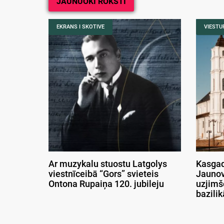
JAUNUOKĪ ROKSTI
EKRANS I SKOTIVE
VIESTUR
Ar muzykalu stuostu Latgolys
Kasgad
viestnīceibā “Gors” svieteis
Jaunov
Ontona Rupaiņa 120. jubileju
uzjimš
bazili