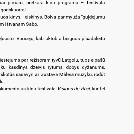
 par pīmāru, pretkara kinu programa – festivala
 godskuortai.
uos kinys, i eiskinys. Bolva par myuža īguļdejumu
tam Ištvanam Sabo.
ļuos iz Vuoceju, kab oktobra beiguos pīsadaleitu
viestejums par režisoram tyvū Latgolu, tuos eipašū
lvāku kasdīnys dzeivis rytums, dobys dyžanums,
ūs skotūs sasavyn ar Gustava Mālera muzyku, rodūt
du.
dokumentalūs kinu festivalā
Visions du Réel
, kur tei