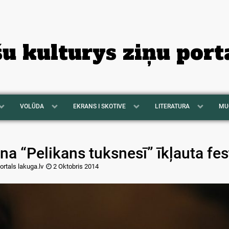
šu kulturys ziņu port
VOLŪDA
EKRANS I SKOTIVE
LITERATURA
MU
na “Pelikans tuksnesī” īkļauta fe
ortals lakuga.lv
2 Oktobris 2014