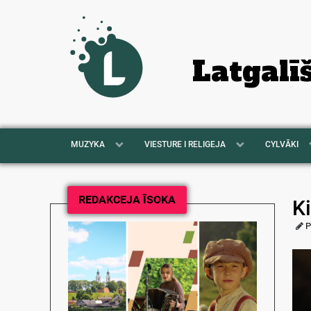
Latgalī
MUZYKA
VIESTURE I RELIGEJA
CYLVĀKI
REDAKCEJA ĪSOKA
Ki
P