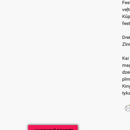
Fes
veļ
Kūp
fes
Dre
Zīm
Kai
mag
dze
pīm
Kin
tyk