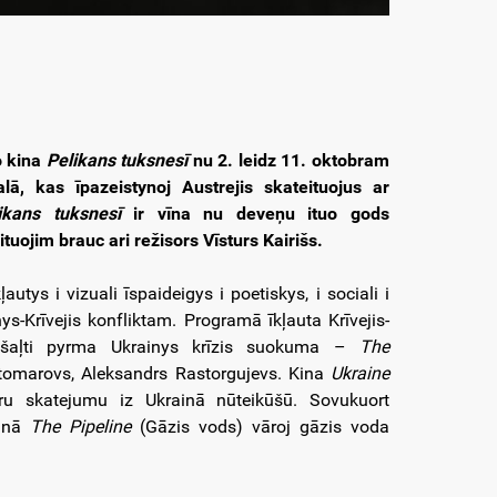
o kina
Pelikans tuksnesī
nu 2. leidz 11. oktobram
lā, kas īpazeistynoj Austrejis skateituojus ar
kans tuksnesī
ir vīna nu deveņu ituo gods
tuojim brauc ari režisors Vīsturs Kairišs.
ys i vizuali īspaideigys i poetiskys, i sociali i
inys-Krīvejis konfliktam. Programā īkļauta Krīvejis-
im šaļti pyrma Ukrainys krīzis suokuma –
The
ostomarovs, Aleksandrs Rastorgujevs. Kina
Ukraine
ru skatejumu iz Ukrainā nūteikūšū. Sovukuort
kinā
The Pipeline
(Gāzis vods) vāroj gāzis voda