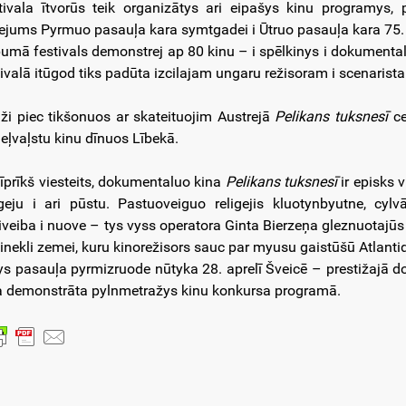
tivala ītvorūs teik organizātys ari eipašys kinu programys,
tejums Pyrmuo pasauļa kara symtgadei i Ūtruo pasauļa kara 75.
umā festivals demonstrej ap 80 kinu – i spēlkinys i dokumental
tivalā itūgod tiks padūta izcilajam ungaru režisoram i scenaris
iži piec tikšonuos ar skateituojim Austrejā
Pelikans tuksnesī
ce
eļvaļstu kinu dīnuos Lībekā.
 īprīkš viesteits, dokumentaluo kina
Pelikans tuksnesī
ir episks 
eju i ari pūstu. Pastuoveiguo religejis kluotynbyutne, cy
iveiba i nuove – tys vyss operatora Ginta Bierzeņa gleznuotaj
inekli zemei, kuru kinorežisors sauc par myusu gaistūšū Atlanti
ys pasauļa pyrmizruode nūtyka 28. aprelī Šveicē – prestižajā 
a demonstrāta pylnmetražys kinu konkursa programā.