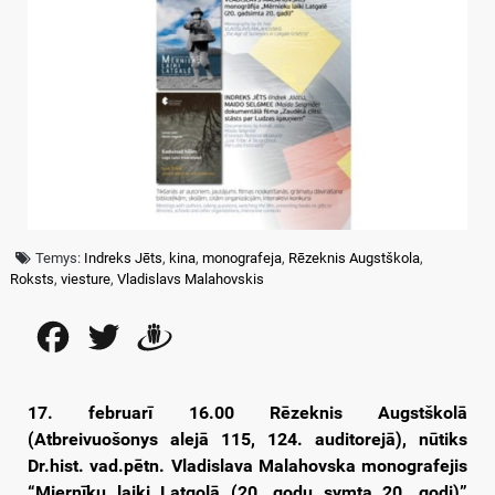
Temys:
Indreks Jēts
,
kina
,
monografeja
,
Rēzeknis Augstškola
,
Roksts
,
viesture
,
Vladislavs Malahovskis
Facebook
Twitter
Draugiem
17. februarī 16.00 Rēzeknis Augstškolā
(Atbreivuošonys alejā 115, 124. auditorejā), nūtiks
Dr.hist. vad.pētn. Vladislava Malahovska monografejis
“Miernīku laiki Latgolā (20. godu symta 20. godi)”