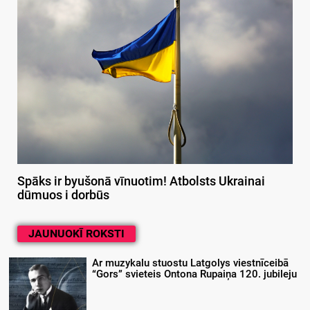
Spāks ir byušonā vīnuotim! Atbolsts Ukrainai
dūmuos i dorbūs
JAUNUOKĪ ROKSTI
Ar muzykalu stuostu Latgolys viestnīceibā
“Gors” svieteis Ontona Rupaiņa 120. jubileju