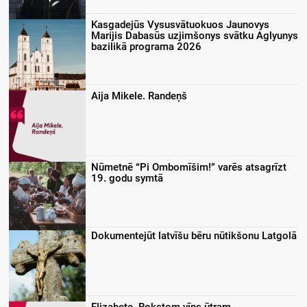
Kasgadejūs Vysusvātuokuos Jaunovys
Marijis Dabasūs uzjimšonys svātku Aglyunys
bazilikā programa 2026
Aija Mikele. Randeņš
Nūmetnē “Pi Ombomīšim!” varēs atsagrīzt
19. godu symtā
Dokumentejūt latvīšu bēru nūtikšonu Latgolā
Elizabete. Rokstom vīns ūtram