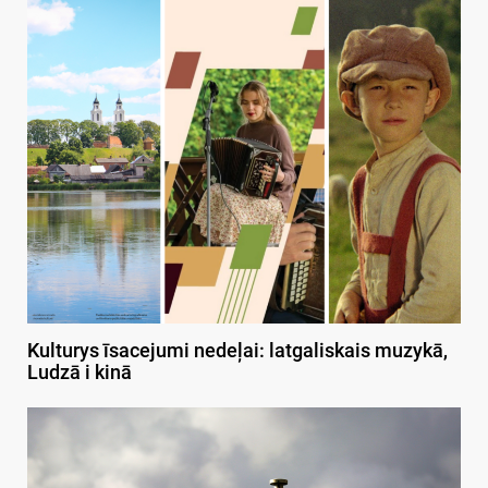
Kulturys īsacejumi nedeļai: latgaliskais muzykā,
Ludzā i kinā