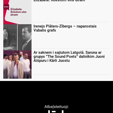
Irenejs Plāters-Zībergs – naparostais
Vabalis grafs
Ar saknem i sajiutom Latgolā. Saruna ar
grupys “The Sound Poets” dalinīkim Juoni
Aišpuru i Kārli Juostu
Atbaļsteituoji: