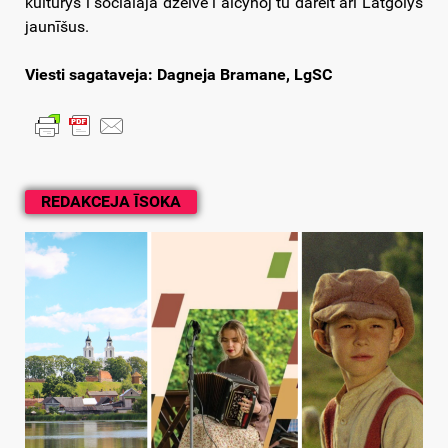
kulturys i socialajā dzeivē i aicynoj tū dareit ari Latgolys
jaunīšus.
Viesti sagataveja: Dagneja Bramane, LgSC
REDAKCEJA ĪSOKA