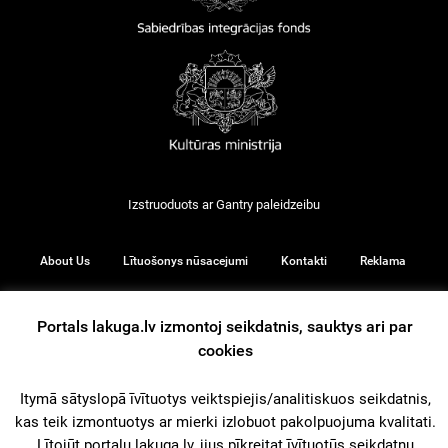
Izstruoduots ar
Gantry
paleidzeibu
About Us
Lītuošonys nūsacejumi
Kontakti
Reklama
Portals lakuga.lv izmontoj seikdatnis, sauktys ari par
cookies
© 2026
Itymā sātyslopā īvītuotys veiktspiejis/analitiskuos seikdatnis,
kas teik izmontuotys ar mierki izlobuot pakolpuojuma kvalitati.
iz augšu
Lītojūt portalu lakuga.lv, jius pīkreitat īvītuotūs seikdatņu