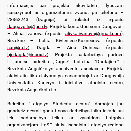
informacejis par projekta aktivitatem, lyudzam
sasazynuot ar organizatorim, zvonūt pa telefonu –
28362243 (Dagnija) ci rokstūt iz e-postu
daugavpils@lgsc.lv
. Projekta kontaktpersona Daugovpilī
– Alīna Ivanova (e-posts:
alivka.ivanova@gmail.com
),
Rēzeknē – Lolita Kivleniece-Kuzņecova (e-posts:
san@ru.lv
), Dagdā – Aina Odiņeca (e-posts:
bjcdagda@inbox.lv
). Projekta sadarbeibys partneri
ir jaunīšu bīdreiba „Dagne”, bīdreiba “Darītājiem” i
Rēzeknis Augstškolys absolventu asociaceja. Projekta
aktivitatis tiks eistynuotys sasadorbojūt ar Daugovpiļs
Universitatis Karjerys i iniciativu atbolsta centru,
Rēzeknis Augstškolu i c.
Bīdreiba “Latgolys Studentu centrs” dorbojās jau
gondreiž desmit godu i sovā darbeibys laikā ir radejusi
lelu sadarbeibys teiklu ar vysaidom Latgolys
organizacejom. LgSC aktivi īsasaista Latgolys regiona