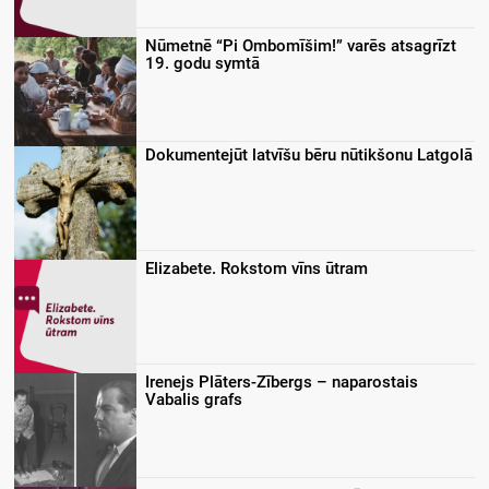
Nūmetnē “Pi Ombomīšim!” varēs atsagrīzt
19. godu symtā
Dokumentejūt latvīšu bēru nūtikšonu Latgolā
Elizabete. Rokstom vīns ūtram
Irenejs Plāters-Zībergs – naparostais
Vabalis grafs