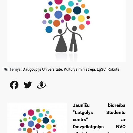
Temys:
Daugovpiļs Universitate
,
Kulturys ministreja
,
LgSC
,
Roksts
Facebook
Twitter
Draugiem
Jaunīšu bīdreiba
“Latgolys Studentu
centrs” ar
Dīnvydlatgolys NVO