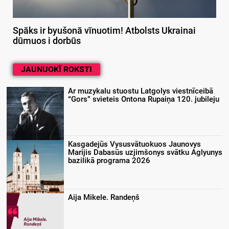
Spāks ir byušonā vīnuotim! Atbolsts Ukrainai
dūmuos i dorbūs
JAUNUOKĪ ROKSTI
Ar muzykalu stuostu Latgolys viestnīceibā
“Gors” svieteis Ontona Rupaiņa 120. jubileju
Kasgadejūs Vysusvātuokuos Jaunovys
Marijis Dabasūs uzjimšonys svātku Aglyunys
bazilikā programa 2026
Aija Mikele. Randeņš