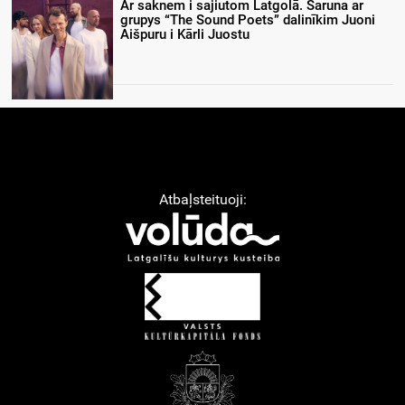
Ar saknem i sajiutom Latgolā. Saruna ar
grupys “The Sound Poets” dalinīkim Juoni
Aišpuru i Kārli Juostu
Atbaļsteituoji: