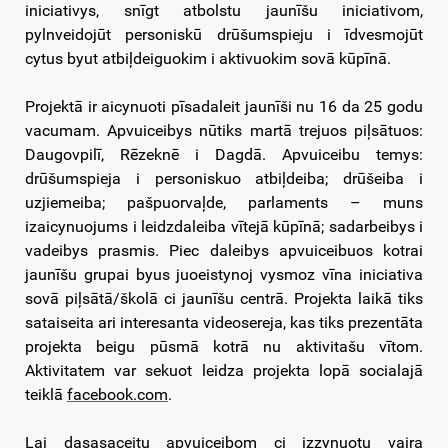
iniciativys, snīgt atbolstu jaunīšu iniciativom,
pylnveidojūt personiskū drūšumspieju i īdvesmojūt
cytus byut atbiļdeiguokim i aktivuokim sovā kūpīnā.
Projektā ir aicynuoti pīsadaleit jaunīši nu 16 da 25 godu
vacumam. Apvuiceibys nūtiks martā trejuos piļsātuos:
Daugovpilī, Rēzeknē i Dagdā. Apvuiceibu temys:
drūšumspieja i personiskuo atbiļdeiba; drūšeiba i
uzjiemeiba; pašpuorvaļde, parlaments – muns
izaicynuojums i leidzdaleiba vītejā kūpīnā; sadarbeibys i
vadeibys prasmis. Piec daleibys apvuiceibuos kotrai
jaunīšu grupai byus juoeistynoj vysmoz vīna iniciativa
sovā piļsātā/školā ci jaunīšu centrā. Projekta laikā tiks
sataiseita ari interesanta videosereja, kas tiks prezentāta
projekta beigu pūsmā kotrā nu aktivitašu vītom.
Aktivitatem var sekuot leidza projekta lopā socialajā
teiklā
facebook.com
.
Lai dasasaceitu apvuiceibom ci izzynuotu vaira