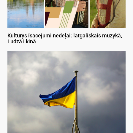
Kulturys īsacejumi nedeļai: latgaliskais muzykā,
Ludzā i kinā