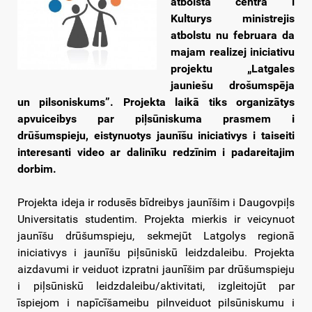
atbolsta centra i
Kulturys ministrejis
atbolstu nu februara da
majam realizej iniciativu
projektu „Latgales
jauniešu drošumspēja
un pilsoniskums”. Projekta laikā tiks organizātys
apvuiceibys par piļsūniskuma prasmem i
drūšumspieju, eistynuotys jaunīšu iniciativys i taiseiti
interesanti video ar dalinīku redzīnim i padareitajim
dorbim.
Projekta ideja ir rodusēs bīdreibys jaunīšim i Daugovpiļs
Universitatis studentim. Projekta mierkis ir veicynuot
jaunīšu drūšumspieju, sekmejūt Latgolys regionā
iniciativys i jaunīšu piļsūniskū leidzdaleibu. Projekta
aizdavumi ir veiduot izpratni jaunīšim par drūšumspieju
i piļsūniskū leidzdaleibu/aktivitati, izgleitojūt par
īspiejom i napīcīšameibu pilnveiduot pilsūniskumu i