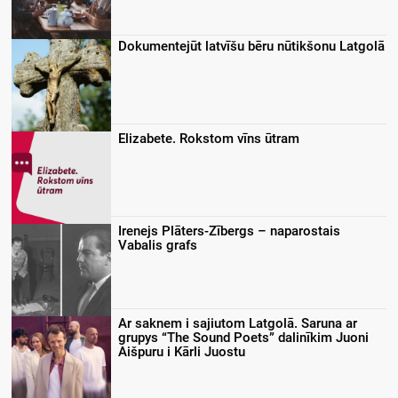
Dokumentejūt latvīšu bēru nūtikšonu Latgolā
Elizabete. Rokstom vīns ūtram
Irenejs Plāters-Zībergs – naparostais
Vabalis grafs
Ar saknem i sajiutom Latgolā. Saruna ar
grupys “The Sound Poets” dalinīkim Juoni
Aišpuru i Kārli Juostu