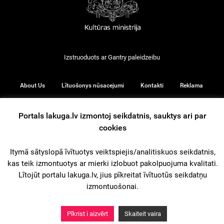
Izstruoduots ar
Gantry
paleidzeibu
About Us
Lītuošonys nūsacejumi
Kontakti
Reklama
Portals lakuga.lv izmontoj seikdatnis, sauktys ari par
cookies
© 2026
Itymā sātyslopā īvītuotys veiktspiejis/analitiskuos seikdatnis,
kas teik izmontuotys ar mierki izlobuot pakolpuojuma kvalitati.
iz augšu
Lītojūt portalu lakuga.lv, jius pīkreitat īvītuotūs seikdatņu
izmontuošonai.
Pīkrist i aizvērt
Skaiteit vaira