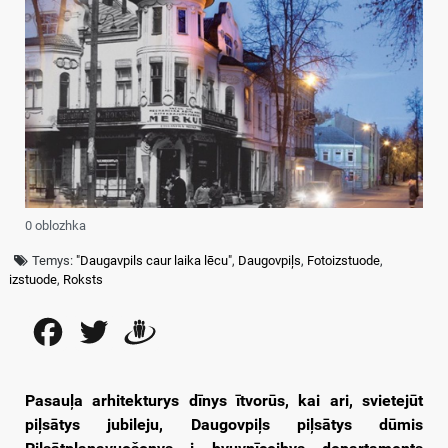
0 oblozhka
Temys:
"Daugavpils caur laika lēcu"
,
Daugovpiļs
,
Fotoizstuode
,
izstuode
,
Roksts
Facebook
Twitter
Draugiem
Pasauļa arhitekturys dīnys ītvorūs, kai ari, svietejūt
piļsātys jubileju, Daugovpiļs piļsātys dūmis