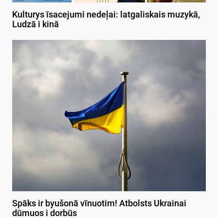
Kulturys īsacejumi nedeļai: latgaliskais muzykā,
Ludzā i kinā
Spāks ir byušonā vīnuotim! Atbolsts Ukrainai
dūmuos i dorbūs