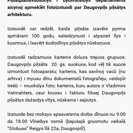
Piļsātplanavuošonys i byuvnīceibys departaments
aicynoj apmeklēt fotoizstuodi par Daugovpiļs piļsātys
arhitekturu.
Izstuodē var redzēt, kaida piļsāta izavēre pyrma
apmāram 100 godu, saleidzynuot i atpazeit īlys i
kuormus, i īsavērt šudiņdīnys piļsātys nūskaņuos .
Izstuodē radzamuos kartenis doluos trejuos grupuos:
Daugovpiļs piļsāta 20. gs. suokuos, kod vēļ tik suoce
izmontuot fotoaparatu; kartenis, kas savīnoj vacū (nu
arhiva) i myusu dīnu dokumentalū fotografeju, veidojūt
trešū – muokslys foto; kartenis, kuru autors ir Vladimirs
Vatmahters, caur kruosu i fakturu fiksej Daugovpiļs
piļsātys dažaidys vītys, nūskanis i sajiutys.
Izstuode bez moksys apsaverama dorba dīnuos nu 9.00
da 18.00 Vīneibys nomā (bejušajā gruomotu veikalā
“Globuss” Reigys īlā 22a, Daugovpilī).