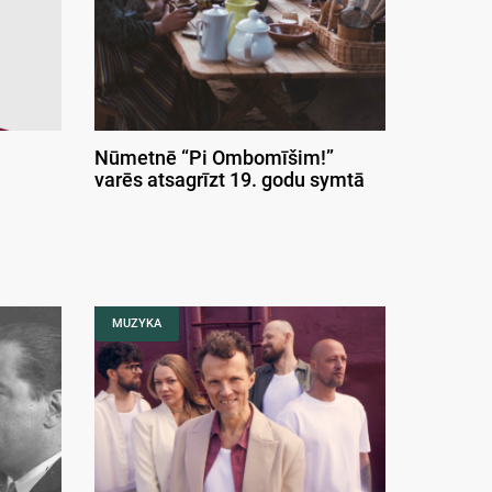
Nūmetnē “Pi Ombomīšim!”
varēs atsagrīzt 19. godu symtā
MUZYKA