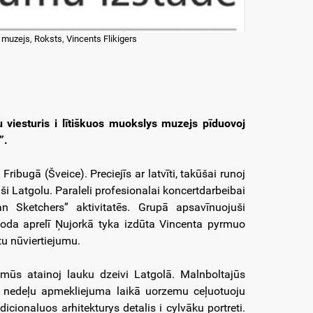
s muzejs
,
Roksts
,
Vincents Flikigers
 viesturis i lītiškuos muokslys muzejs pīduovoj
”.
ibugā (Šveice). Preciejīs ar latvīti, takūšai runoj
aši Latgolu. Paraleli profesionalai koncertdarbeibai
an Sketchers” aktivitatēs. Grupā apsavīnuojuši
. goda aprelī Ņujorkā tyka izdūta Vincenta pyrmuo
u nūviertiejumu.
mūs atainoj lauku dzeivi Latgolā. Malnboltajūs
ju nedeļu apmekliejuma laikā uorzemu ceļuotuoju
icionaluos arhitekturys detalis i cylvāku portreti.