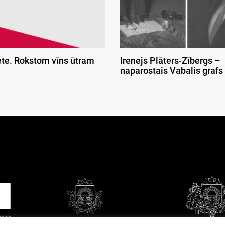
ete. Rokstom vīns ūtram
Irenejs Plāters-Zībergs –
naparostais Vabalis grafs