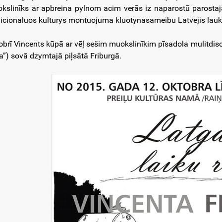
kslinīks ar apbreina pylnom acim verās iz naparostū parostajā,
dicionaluos kulturys montuojuma kluotynasameibu Latvejis lauk
obrī Vincents kūpā ar vēļ sešim muokslinīkim pīsadola mulitdisc
a”) sovā dzymtajā piļsātā Friburgā.