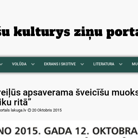
šu kulturys ziņu port
VOLŪDA
EKRANS I SKOTIVE
LITERATURA
MU
reiļūs apsaverama šveicīšu muoksl
iku ritā”
ortals lakuga.lv
20 Oktobris 2015