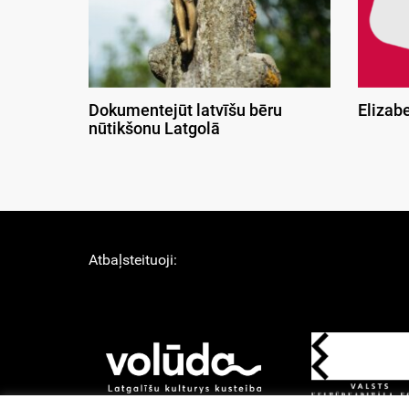
Dokumentejūt latvīšu bēru
Elizab
nūtikšonu Latgolā
Atbaļsteituoji: