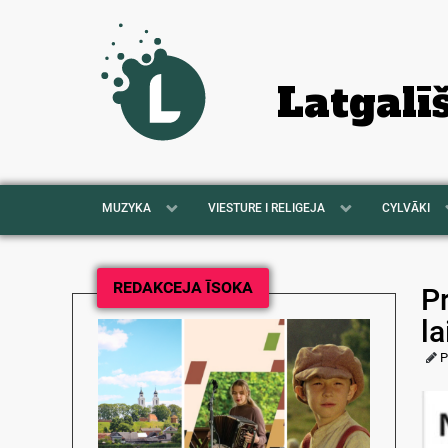
Latgalī
MUZYKA
VIESTURE I RELIGEJA
CYLVĀKI
REDAKCEJA ĪSOKA
P
la
P