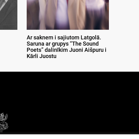
Ar saknem i sajiutom Latgolā.
Saruna ar grupys “The Sound
Poets” dalinīkim Juoni Aišpuru i
Kārli Juostu