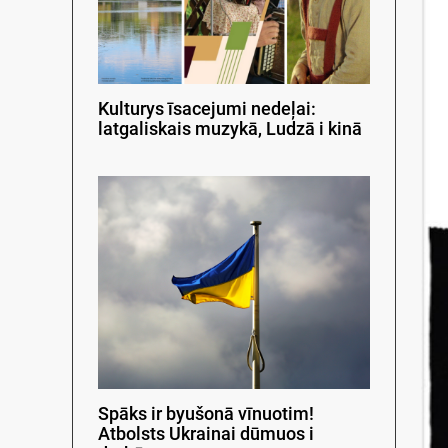
Kulturys īsacejumi nedeļai:
latgaliskais muzykā, Ludzā i kinā
Spāks ir byušonā vīnuotim!
Atbolsts Ukrainai dūmuos i