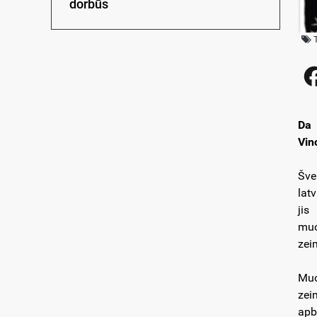
dorbūs
Da 
Vin
Šve
lat
jis
muo
zei
Muo
zei
apb