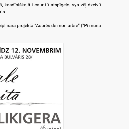
 kasdīniškajā i caur tū atspīgeļoj vys vēļ dzeivū
ūs.
iplinarā projektā “Auprès de mon arbre” (“Pi muna