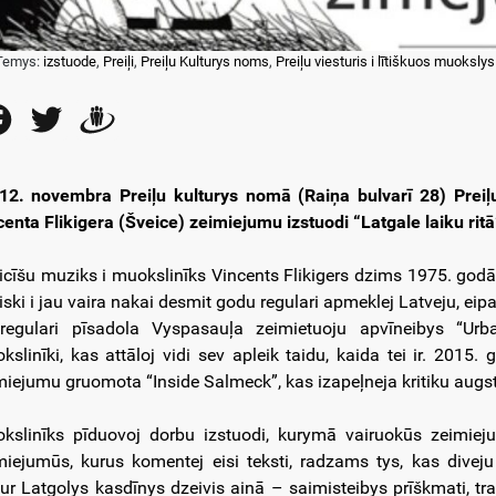
Temys:
izstuode
,
Preiļi
,
Preiļu Kulturys noms
,
Preiļu viesturis i lītiškuos muoksly
Facebook
Twitter
Draugiem
12. novembra Preiļu kulturys nomā (Raiņa bulvarī 28) Preiļu
centa Flikigera (Šveice) zeimiejumu izstuodi “Latgale laiku ritā
icīšu muziks i muokslinīks Vincents Flikigers dzims 1975. godā Fr
viski i jau vaira nakai desmit godu regulari apmeklej Latveju, eip
 regulari pīsadola Vyspasauļa zeimietuoju apvīneibys “Urb
kslinīki, kas attāloj vidi sev apleik taidu, kaida tei ir. 2015
miejumu gruomota “Inside Salmeck”, kas izapeļneja kritiku augst
kslinīks pīduovoj dorbu izstuodi, kurymā vairuokūs zeimieju
miejumūs, kurus komentej eisi teksti, radzams tys, kas dive
ur Latgolys kasdīnys dzeivis ainā – saimisteibys prīškmati, trad