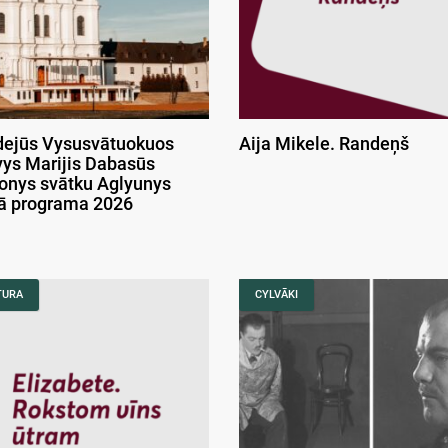
ejūs Vysusvātuokuos
Aija Mikele. Randeņš
ys Marijis Dabasūs
onys svātku Aglyunys
kā programa 2026
TURA
CYLVĀKI