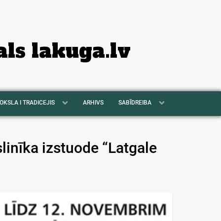
als lakuga.lv
OKSLA I TRADICEJIS
ARHIVS
SABĪDREIBA
inīka izstuode “Latgale