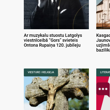
Ar muzykalu stuostu Latgolys
Kasgad
viestnīceibā “Gors” svieteis
Jaunov
Ontona Rupaiņa 120. jubileju
uzjimš
bazili
VIESTURE I RELIGEJA
LITERA