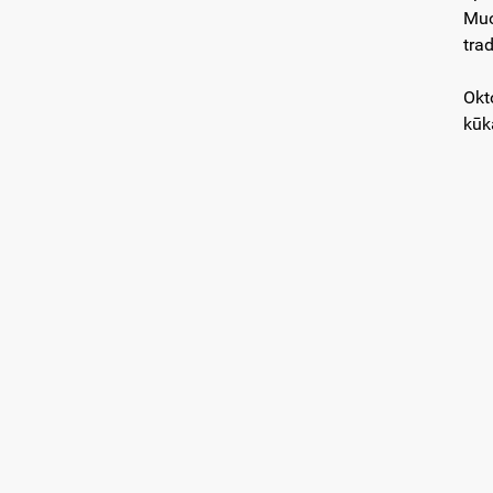
Muo
tra
Okt
kūk