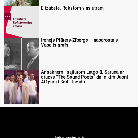
Elizabete. Rokstom vīns ūtram
Irenejs Plāters-Zībergs – naparostais
Vabalis grafs
Ar saknem i sajiutom Latgolā. Saruna ar
grupys “The Sound Poets” dalinīkim Juoni
Aišpuru i Kārli Juostu