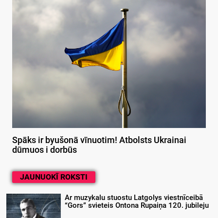
Spāks ir byušonā vīnuotim! Atbolsts Ukrainai
dūmuos i dorbūs
JAUNUOKĪ ROKSTI
Ar muzykalu stuostu Latgolys viestnīceibā
“Gors” svieteis Ontona Rupaiņa 120. jubileju