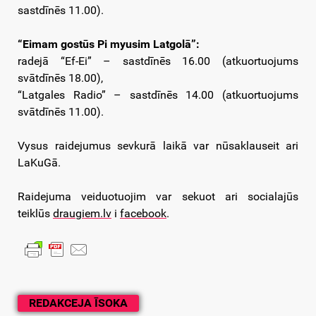
sastdīnēs 11.00).
“Eimam gostūs Pi myusim Latgolā”:
radejā “Ef-Ei” – sastdīnēs 16.00 (atkuortuojums
svātdīnēs 18.00),
“Latgales Radio” – sastdīnēs 14.00 (atkuortuojums
svātdīnēs 11.00).
Vysus raidejumus sevkurā laikā var nūsaklauseit ari
LaKuGā.
Raidejuma veiduotuojim var sekuot ari socialajūs
teiklūs
draugiem.lv
i
facebook
.
REDAKCEJA ĪSOKA