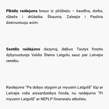
Pīktdiņ raidejums
brauc iz pīrūbežu – kasdīna, dorbs,
rūbežs i drūšeiba Škaunis, Zalesjis i Pasīnis
dzeivuotuoju acim.
Sastdiņ raidejums
dazynoj, deļkuo Tautys froņtis
dybynuotuojs Valdis Šteins Latgolu sauc par Latvejis
cereibu.
Raidejums “Pa dobys stygom pi myusim Latgolā” tūp ar
Latvejis vidis aizsardzeibys fonda, nu raidejums “Pi
myusim Latgolā” ar NEPLP finansialu atbolstu.