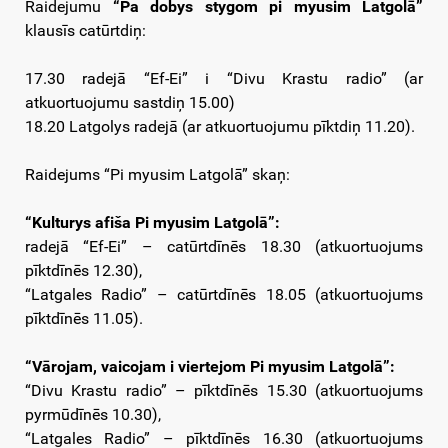
Raidejumu
“Pa dobys stygom pi myusim Latgolā”
klausīs catūrtdiņ:
17.30 radejā “Ef-Ei” i “Divu Krastu radio” (ar
atkuortuojumu sastdiņ 15.00)
18.20 Latgolys radejā (ar atkuortuojumu pīktdiņ 11.20).
Raidejums “Pi myusim Latgolā” skaņ:
“Kulturys afiša Pi myusim Latgolā”:
radejā “Ef-Ei” – catūrtdīnēs 18.30 (atkuortuojums
pīktdīnēs 12.30),
“Latgales Radio” – catūrtdīnēs 18.05 (atkuortuojums
pīktdīnēs 11.05).
“Vārojam, vaicojam i viertejom Pi myusim Latgolā”:
“Divu Krastu radio” – pīktdīnēs 15.30 (atkuortuojums
pyrmūdīnēs 10.30),
“Latgales Radio” – pīktdīnēs 16.30 (atkuortuojums