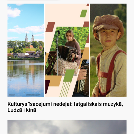
Kulturys īsacejumi nedeļai: latgaliskais muzykā,
Ludzā i kinā