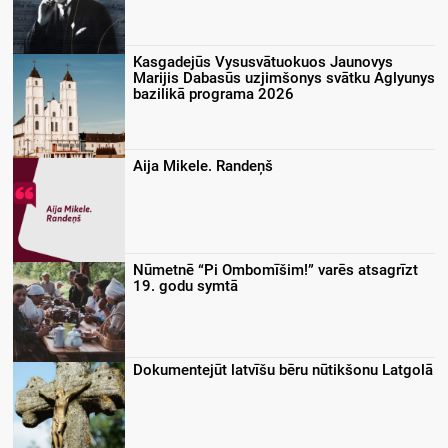
Kasgadejūs Vysusvātuokuos Jaunovys
Marijis Dabasūs uzjimšonys svātku Aglyunys
bazilikā programa 2026
Aija Mikele. Randeņš
Nūmetnē “Pi Ombomīšim!” varēs atsagrīzt
19. godu symtā
Dokumentejūt latvīšu bēru nūtikšonu Latgolā