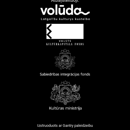
Atbaļsteituoji:
Izstruoduots ar
Gantry
paleidzeibu