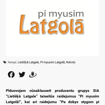
Temys:
Lietišķā Latgale
,
Pi myusim Latgolā
,
Roksts
Facebook
Twitter
Draugiem
Pīduovojam nūsaklauseit producentu grupys SIA
“Lietišķā Latgale” taiseitūs raidejumus “Pi myusim
Latgolā!”, kai ari raidejumu “Pa dobys stygom pi