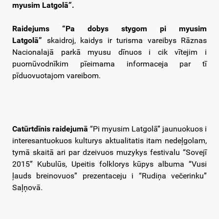
myusim Latgolā”.
Raidejums “Pa dobys stygom pi myusim
Latgolā”
skaidroj, kaidys ir turisma vareibys Rāznas
Nacionalajā parkā myusu dīnuos i cik vītejim i
puornūvodnīkim pīeimama informaceja par tī
pīduovuotajom vareibom.
Catūrtdīnis raidejumā
“Pi myusim Latgolā”
jaunuokuos i
interesantuokuos kulturys aktualitatis itam nedeļgolam,
tymā skaitā ari par dzeivuos muzykys festivalu “Sovejī
2015” Kubulūs, Upeitis folklorys kūpys albuma “Vusi
ļauds breinovuos” prezentaceju i “Rudiņa večerinku”
Saļņovā.