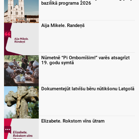
bazilikā programa 2026
Aija Mikele. Randeņš
Nūmetnē “Pi Ombomīšim!” varēs atsagrīzt
19. godu symtā
Dokumentejūt latvīšu bēru nūtikšonu Latgolā
Elizabete. Rokstom vīns ūtram