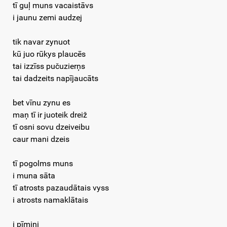
tī guļ muns vacaistāvs
i jaunu zemi audzej
tik navar zynuot
kū juo rūkys plaucēs
tai izzīss pučuzierņs
tai dadzeits napījaucāts
bet vīnu zynu es
maņ tī ir juoteik dreiž
tī osni sovu dzeiveibu
caur mani dzeis
tī pogolms muns
i muna sāta
tī atrosts pazaudātais vyss
i atrosts namaklātais
i pīmini