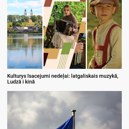
Kulturys īsacejumi nedeļai: latgaliskais muzykā,
Ludzā i kinā