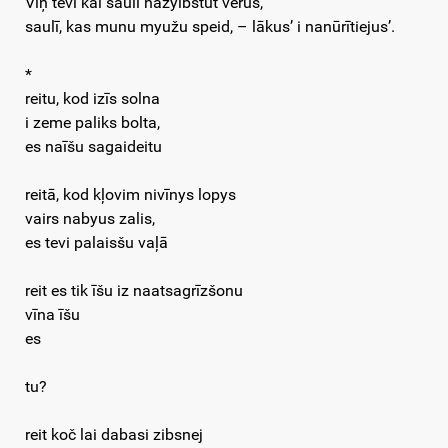
Viņ tevī kai saulī nažylbstūt verūs,
saulī, kas munu myužu speid, – lākus’ i nanūrītiejus’.
*
reitu, kod izīs solna
i zeme paliks bolta,
es naīšu sagaideitu
reitā, kod kļovim nivīnys lopys
vairs nabyus zalis,
es tevi palaisšu vaļā
reit es tik īšu iz naatsagrīzšonu
vīna īšu
es
tu?
reit koč lai dabasi zibsnej