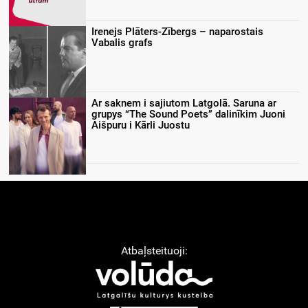
Irenejs Plāters-Zībergs – naparostais
Vabalis grafs
Ar saknem i sajiutom Latgolā. Saruna ar
grupys “The Sound Poets” dalinīkim Juoni
Aišpuru i Kārli Juostu
Atbaļsteituoji: