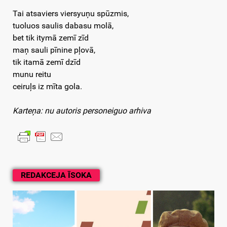
Tai atsaviers viersyuņu spūzmis,
tuoluos saulis dabasu molā,
bet tik itymā zemī zīd
maņ sauli pīnine pļovā,
tik itamā zemī dzīd
munu reitu
ceiruļs iz mīta gola.
Karteņa: nu autoris personeiguo arhiva
REDAKCEJA ĪSOKA