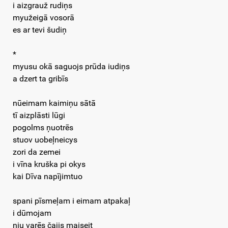
i aizgrauž rudiņs
myužeigā vosorā
es ar tevi šudiņ
*
myusu okā saguojs prūda iudiņs
a dzert ta gribīs
nūeimam kaimiņu sātā
tī aizplāsti lūgi
pogolms ņuotrēs
stuov uobeļneicys
zori da zemei
i vīna kruška pi okys
kai Dīva napījimtuo
spani pīsmeļam i eimam atpakaļ
i dūmojam
niu varēs čajis maiseit