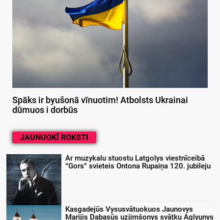
Spāks ir byušonā vīnuotim! Atbolsts Ukrainai
dūmuos i dorbūs
JAUNUOKĪ ROKSTI
Ar muzykalu stuostu Latgolys viestnīceibā
“Gors” svieteis Ontona Rupaiņa 120. jubileju
Kasgadejūs Vysusvātuokuos Jaunovys
Marijis Dabasūs uzjimšonys svātku Aglyunys