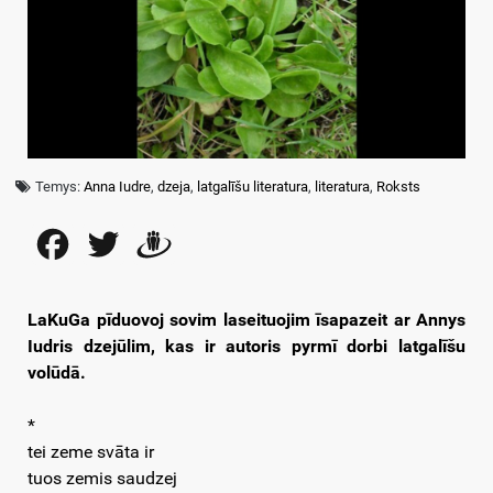
Temys:
Anna Iudre
,
dzeja
,
latgalīšu literatura
,
literatura
,
Roksts
Facebook
Twitter
Draugiem
LaKuGa pīduovoj sovim laseituojim īsapazeit ar Annys
Iudris dzejūlim, kas ir autoris pyrmī dorbi latgalīšu
volūdā.
*
tei zeme svāta ir
tuos zemis saudzej