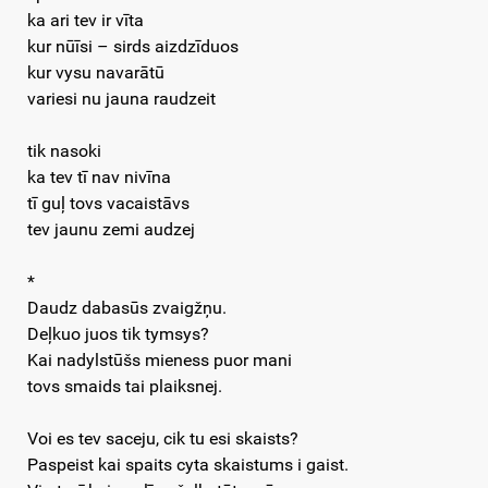
ka ari tev ir vīta
kur nūīsi – sirds aizdzīduos
kur vysu navarātū
variesi nu jauna raudzeit
tik nasoki
ka tev tī nav nivīna
tī guļ tovs vacaistāvs
tev jaunu zemi audzej
*
Daudz dabasūs zvaigžņu.
Deļkuo juos tik tymsys?
Kai nadylstūšs mieness puor mani
tovs smaids tai plaiksnej.
Voi es tev saceju, cik tu esi skaists?
Paspeist kai spaits cyta skaistums i gaist.