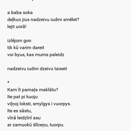
a baba soka
deļkuo jius nadzeivu iudini smēlet?
lejit uorā!
izlējom gon
tik kū varim dareit
voi byus, kas mums paleidz
nadzeivu iudini dzeivu taiseit
*
Kam īt pamaļa maklātu?
Ite pat pi kuoju
viļņoj loksti, smylgys i vuorpys.
Ite es sāstu,
vīnā leidzīnī asu
ar zamuokū šlīceņu, tuorpu.