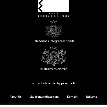
Izstruoduots ar
Gantry
paleidzeibu
About Us
Lītuošonys nūsacejumi
Kontakti
Reklama