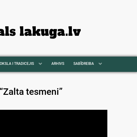
als lakuga.lv
OKSLA I TRADICEJIS
ARHIVS
SABĪDREIBA
“Zalta tesmeni”