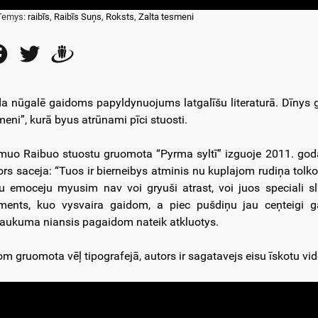
Temys:
raibīs
,
Raibīs Suņs
,
Roksts
,
Zalta tesmeni
Facebook
Twitter
Draugiem
a nūgalē gaidoms papyldynuojums latgalīšu literaturā. Dīnys 
meni”, kurā byus atrūnami pīci stuosti.
muo Raibuo stuostu gruomota “Pyrma syltī” izguoje 2011. go
ors saceja: “Tuos ir bierneibys atminis nu kuplajom rudiņa tolk
tu emoceju myusim nav voi gryuši atrast, voi juos speciali sl
ents, kuo vysvaira gaidom, a piec pušdiņu jau ceņteigi 
aukuma niansis pagaidom nateik atkluotys.
om gruomota vēļ tipografejā, autors ir sagatavejs eisu īskotu vi