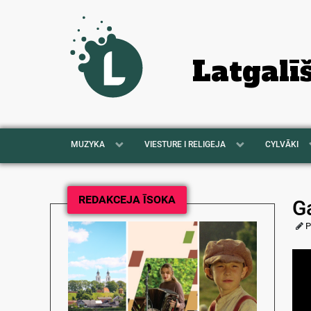
Latgalī
MUZYKA
VIESTURE I RELIGEJA
CYLVĀKI
REDAKCEJA ĪSOKA
G
P