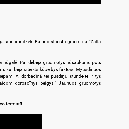
gaismu īraudzeis Raibuo stuostu gruomota “Zalta
da nūgalē. Par debeja gruomotys nūsaukumu pots
om, kur beja izteikts kūpeibys faktors. Myusdīnuos
iepam. A, dorbadīnā tei pušdiņu stuņdeite ir tys
gaidom dorbadīnys beigys.” Jaunuos gruomotys
deo formatā.