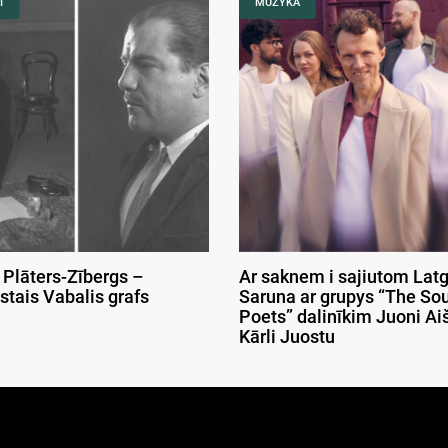
I
MUZYKA
 Plāters-Zībergs –
Ar saknem i sajiutom Latg
stais Vabalis grafs
Saruna ar grupys “The So
Poets” dalinīkim Juoni Aiš
Kārli Juostu