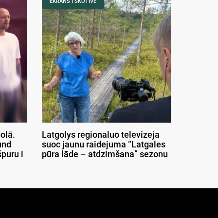
EKRANS I SKOTIVE
olā.
Latgolys regionaluo televizeja
und
suoc jaunu raidejuma “Latgales
puru i
pūra lāde – atdzimšana” sezonu