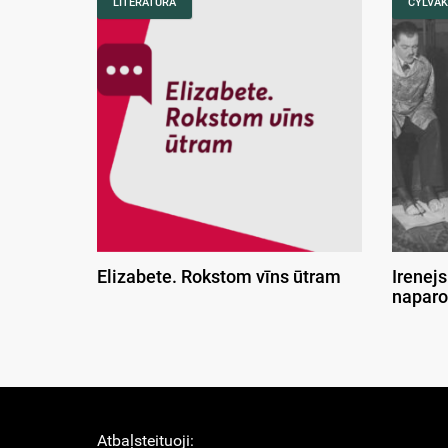
LITERATURA
CYLVĀK
Elizabete. Rokstom vīns ūtram
Irenejs
naparo
Atbaļsteituoji: