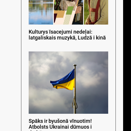
Kulturys īsacejumi nedeļai:
latgaliskais muzykā, Ludzā i kinā
Spāks ir byušonā vīnuotim!
Atbolsts Ukrainai dūmuos i