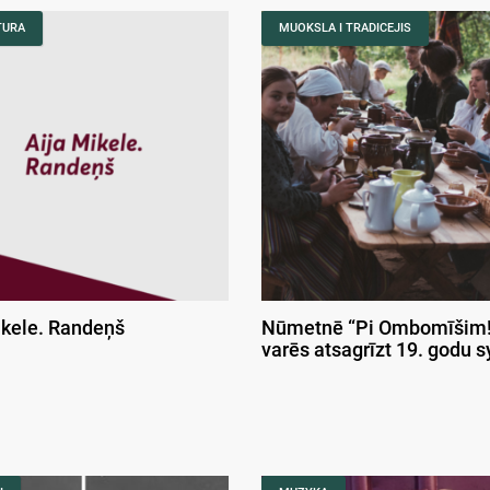
TURA
MUOKSLA I TRADICEJIS
ikele. Randeņš
Nūmetnē “Pi Ombomīšim!
varēs atsagrīzt 19. godu 