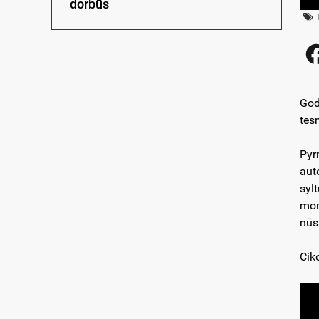
dorbūs
God
tes
Pyr
aut
syl
mom
nūs
Cik