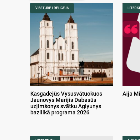
VIESTURE I RELIGEJA
LITERA
Kasgadejūs Vysusvātuokuos
Aija M
Jaunovys Marijis Dabasūs
uzjimšonys svātku Aglyunys
bazilikā programa 2026