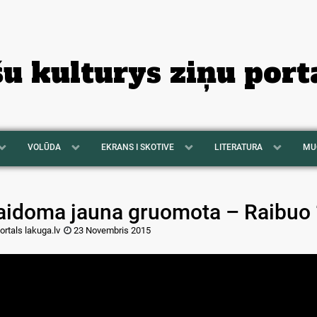
šu kulturys ziņu port
VOLŪDA
EKRANS I SKOTIVE
LITERATURA
MU
aidoma jauna gruomota – Raibuo 
ortals lakuga.lv
23 Novembris 2015