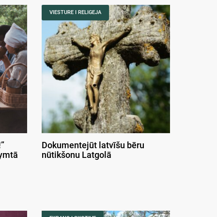
VIESTURE I RELIGEJA
”
Dokumentejūt latvīšu bēru
symtā
nūtikšonu Latgolā