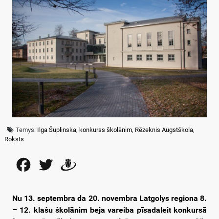
Temys:
Ilga Šuplinska
,
konkurss školānim
,
Rēzeknis Augstškola
,
Roksts
Facebook
Twitter
Draugiem
Nu 13. septembra da 20. novembra Latgolys regiona 8.
– 12. klašu školānim beja vareiba pīsadaleit konkursā