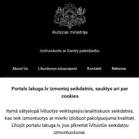
Izstruoduots ar
Gantry
paleidzeibu
About Us
Lītuošonys nūsacejumi
Kontakti
Reklama
Portals lakuga.lv izmontoj seikdatnis, sauktys ari par
cookies
© 2026
Itymā sātyslopā īvītuotys veiktspiejis/analitiskuos seikdatnis,
kas teik izmontuotys ar mierki izlobuot pakolpuojuma kvalitati.
iz augšu
Lītojūt portalu lakuga.lv, jius pīkreitat īvītuotūs seikdatņu
izmontuošonai.