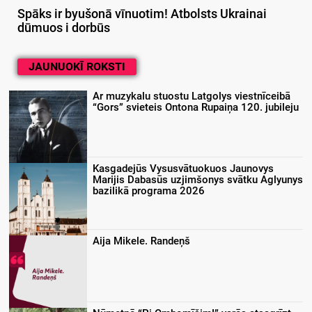
Spāks ir byušonā vīnuotim! Atbolsts Ukrainai
dūmuos i dorbūs
JAUNUOKĪ ROKSTI
Ar muzykalu stuostu Latgolys viestnīceibā
“Gors” svieteis Ontona Rupaiņa 120. jubileju
Kasgadejūs Vysusvātuokuos Jaunovys
Marijis Dabasūs uzjimšonys svātku Aglyunys
bazilikā programa 2026
Aija Mikele. Randeņš