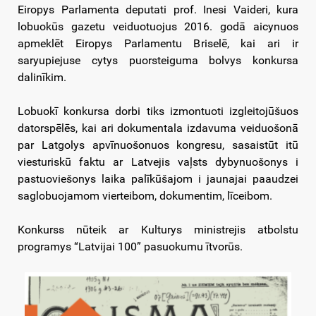
Eiropys Parlamenta deputati prof. Inesi Vaideri, kura
lobuokūs gazetu veiduotuojus 2016. godā aicynuos
apmeklēt Eiropys Parlamentu Briselē, kai ari ir
saryupiejuse cytys puorsteiguma bolvys konkursa
dalinīkim.
Lobuokī konkursa dorbi tiks izmontuoti izgleitojūšuos
datorspēlēs, kai ari dokumentala izdavuma veiduošonā
par Latgolys apvīnuošonuos kongresu, sasaistūt itū
viesturiskū faktu ar Latvejis vaļsts dybynuošonys i
pastuoviešonys laika palīkūšajom i jaunajai paaudzei
saglobuojamom vierteibom, dokumentim, līceibom.
Konkurss nūteik ar Kulturys ministrejis atbolstu
programys “Latvijai 100” pasuokumu ītvorūs.