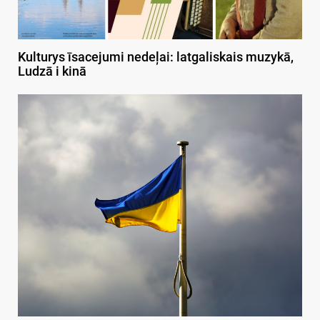
Kulturys īsacejumi nedeļai: latgaliskais muzykā,
Ludzā i kinā