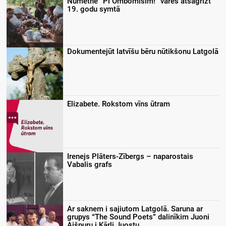
Nūmetnē “Pi Ombomīšim!” varēs atsagrīzt
19. godu symtā
Dokumentejūt latvīšu bēru nūtikšonu Latgolā
Elizabete. Rokstom vīns ūtram
Irenejs Plāters-Zībergs – naparostais
Vabalis grafs
Ar saknem i sajiutom Latgolā. Saruna ar
grupys “The Sound Poets” dalinīkim Juoni
Aišpuru i Kārli Juostu