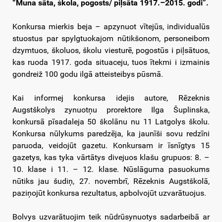
“Muna sāta, škola, pogosts/ piļsāta 1917.–2015. godi”.
Konkursa mierkis beja – apzynuot vītejūs, individualūs
stuostus par spylgtuokajom nūtikšonom, personeibom
dzymtuos, školuos, školu viesturē, pogostūs i piļsātuos,
kas ruoda 1917. goda situaceju, tuos ītekmi i izmainis
gondreiž 100 godu ilgā atteisteibys pūsmā.
Kai informej konkursa idejis autore, Rēzeknis
Augstškolys zynuotņu prorektore Ilga Šuplinska,
konkursā pīsadaleja 50 školānu nu 11 Latgolys školu.
Konkursa nūlykums paredzēja, ka jaunīši sovu redzīni
paruoda, veidojūt gazetu. Konkursam ir īsnīgtys 15
gazetys, kas tyka vārtātys divejuos klašu grupuos: 8. –
10. klase i 11. – 12. klase. Nūslāguma pasuokums
nūtiks jau šudiņ, 27. novembrī, Rēzeknis Augstškolā,
paziņojūt konkursa rezultatus, apbolvojūt uzvarātuojus.
Bolvys uzvarātuojim teik nūdrūsynuotys sadarbeibā ar