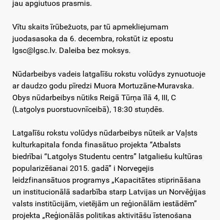
jau apgiutuos prasmis.
Vītu skaits īrūbežuots, par tū apmekliejumam
juodasasoka da 6. decembra, rokstūt iz epostu
lgsc@lgsc.lv. Daleiba bez moksys.
Nūdarbeibys vadeis latgalīšu rokstu volūdys zynuotuoje
ar daudzo godu pīredzi Muora Mortuzāne-Muravska.
Obys nūdarbeibys nūtiks Reigā Tūrņa īlā 4, III, C
(Latgolys puorstuovnīceibā), 18:30 stuņdēs.
Latgalīšu rokstu volūdys nūdarbeibys nūteik ar Vaļsts
kulturkapitala fonda finasātuo projekta “Atbalsts
biedrībai “Latgolys Studentu centrs” latgaliešu kultūras
popularizēšanai 2015. gadā” i Norvegejis
leidzfinansātuos programys „Kapacitātes stiprināšana
un institucionālā sadarbība starp Latvijas un Norvēģijas
valsts institūcijām, vietējām un reģionālām iestādēm”
projekta „Reģionālās politikas aktivitāšu īstenošana