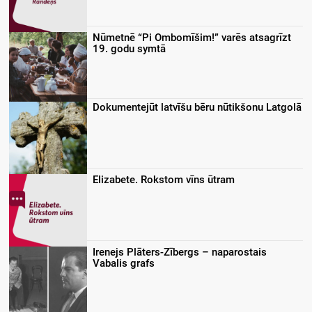
Nūmetnē “Pi Ombomīšim!” varēs atsagrīzt
19. godu symtā
Dokumentejūt latvīšu bēru nūtikšonu Latgolā
Elizabete. Rokstom vīns ūtram
Irenejs Plāters-Zībergs – naparostais
Vabalis grafs