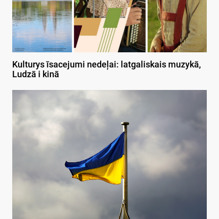
Kulturys īsacejumi nedeļai: latgaliskais muzykā,
Ludzā i kinā