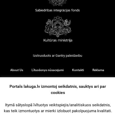
Izstruoduots ar
Gantry
paleidzeibu
About Us
Lītuošonys nūsacejumi
Kontakti
Reklama
Portals lakuga.lv izmontoj seikdatnis, sauktys ari par
cookies
© 2026
Itymā sātyslopā īvītuotys veiktspiejis/analitiskuos seikdatnis,
kas teik izmontuotys ar mierki izlobuot pakolpuojuma kvalitati.
iz augšu