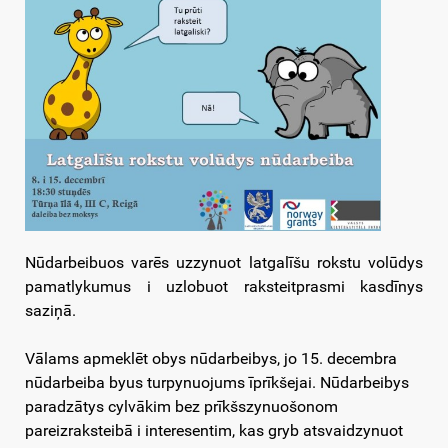
Nūdarbeibuos varēs uzzynuot latgalīšu rokstu volūdys
pamatlykumus i uzlobuot raksteitprasmi kasdīnys
saziņā.
Vālams apmeklēt obys nūdarbeibys, jo 15. decembra
nūdarbeiba byus turpynuojums īprīkšejai. Nūdarbeibys
paradzātys cylvākim bez prīkšszynuošonom
pareizraksteibā i interesentim, kas gryb atsvaidzynuot