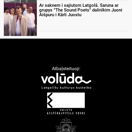
Ar saknem i sajiutom Latgolā. Saruna ar
grupys “The Sound Poets” dalinīkim Juoni
Aišpuru i Kārli Juostu
Atbaļsteituoji: