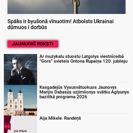
Spāks ir byušonā vīnuotim! Atbolsts Ukrainai
dūmuos i dorbūs
JAUNUOKĪ ROKSTI
Ar muzykalu stuostu Latgolys viestnīceibā
“Gors” svieteis Ontona Rupaiņa 120. jubileju
Kasgadejūs Vysusvātuokuos Jaunovys
Marijis Dabasūs uzjimšonys svātku Aglyunys
bazilikā programa 2026
Aija Mikele. Randeņš