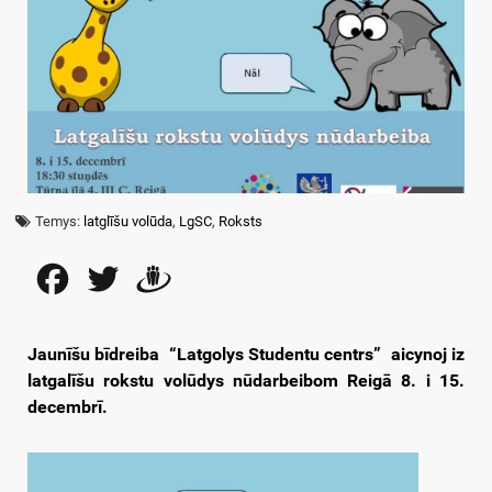
Temys:
latglīšu volūda
,
LgSC
,
Roksts
Facebook
Twitter
Draugiem
Jaunīšu bīdreiba “Latgolys Studentu centrs” aicynoj iz
latgalīšu rokstu volūdys nūdarbeibom Reigā 8. i 15.
decembrī.