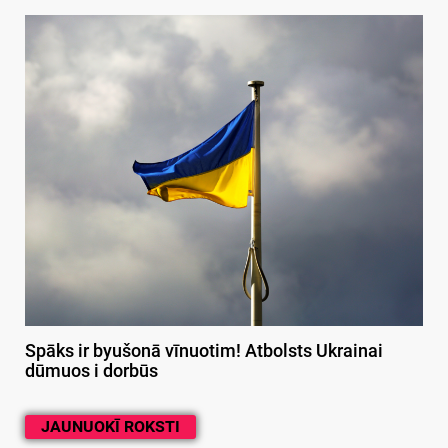
Spāks ir byušonā vīnuotim! Atbolsts Ukrainai
dūmuos i dorbūs
JAUNUOKĪ ROKSTI