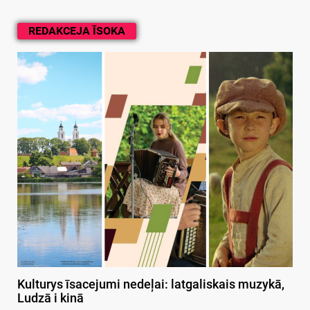
REDAKCEJA ĪSOKA
Kulturys īsacejumi nedeļai: latgaliskais muzykā,
Ludzā i kinā