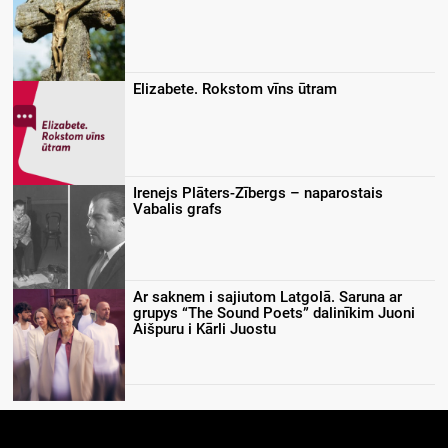
Elizabete. Rokstom vīns ūtram
Irenejs Plāters-Zībergs – naparostais
Vabalis grafs
Ar saknem i sajiutom Latgolā. Saruna ar
grupys “The Sound Poets” dalinīkim Juoni
Aišpuru i Kārli Juostu