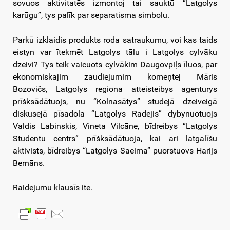
sovuos aktivitatēs izmontoj tai sauktū “Latgolys
karūgu”, tys palīk par separatisma simbolu.
Parkū izklaidis produkts roda satraukumu, voi kas taids
eistyn var ītekmēt Latgolys tālu i Latgolys cylvāku
dzeivi? Tys teik vaicuots cylvākim Daugovpiļs īluos, par
ekonomiskajim zaudiejumim komeņtej Māris
Bozovičs, Latgolys regiona atteisteibys agenturys
prīšksādātuojs, nu “Kolnasātys” studejā dzeiveigā
diskusejā pīsadola “Latgolys Radejis” dybynuotuojs
Valdis Labinskis, Vineta Vilcāne, bīdreibys “Latgolys
Studentu centrs” prīšksādātuoja, kai ari latgalīšu
aktivists, bīdreibys “Latgolys Saeima” puorstuovs Harijs
Bernāns.
Raidejumu klausīs
ite
.