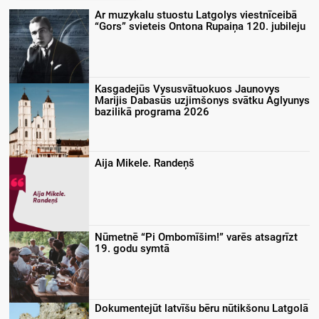
Ar muzykalu stuostu Latgolys viestnīceibā
“Gors” svieteis Ontona Rupaiņa 120. jubileju
Kasgadejūs Vysusvātuokuos Jaunovys
Marijis Dabasūs uzjimšonys svātku Aglyunys
bazilikā programa 2026
Aija Mikele. Randeņš
Nūmetnē “Pi Ombomīšim!” varēs atsagrīzt
19. godu symtā
Dokumentejūt latvīšu bēru nūtikšonu Latgolā