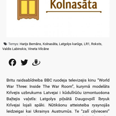
Temys:
Harijs Bernāns
,
Kolnasāta
,
Latgolys karūgs
,
LR1
,
Roksts
,
Valdis Labinskis
,
Vineta Vilcāne
Facebook
Twitter
Draugiem
Britu raidsabīdreiba BBC ruodeja televizejis kinu “World
War Three: Inside The War Room”, kurymā modelāts
Krīvejis uzbrukums Latvejai i kūdulīrūču izmontuošona
Baļtejis vaļstīs: Latgolys piļsātā Daugovpilī ībryuk
Krīvejai lojali spāki. Nūtikšonu atteisteiba rysynojās
leidzeigai kai Ukrainys Austrumūs. Te “zalī ciļvieceni”