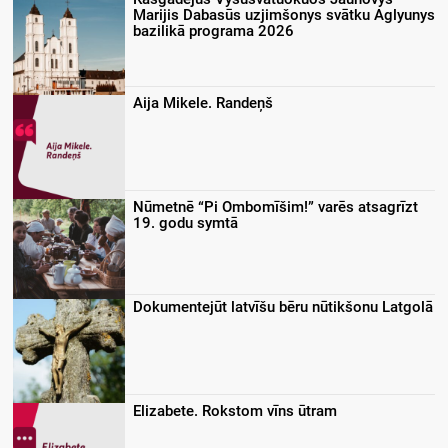
Marijis Dabasūs uzjimšonys svātku Aglyunys
bazilikā programa 2026
Aija Mikele. Randeņš
Nūmetnē “Pi Ombomīšim!” varēs atsagrīzt
19. godu symtā
Dokumentejūt latvīšu bēru nūtikšonu Latgolā
Elizabete. Rokstom vīns ūtram