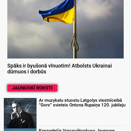
Spāks ir byušonā vīnuotim! Atbolsts Ukrainai
dūmuos i dorbūs
JAUNUOKĪ ROKSTI
Ar muzykalu stuostu Latgolys viestnīceibā
“Gors” svieteis Ontona Rupaiņa 120. jubileju
Kasgadejūs Vysusvātuokuos Jaunovys