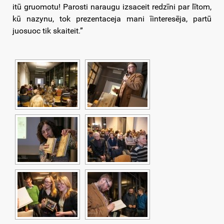
itū gruomotu! Parosti naraugu izsaceit redzīni par lītom,
kū nazynu, tok prezentaceja mani īinteresēja, partū
juosuoc tik skaiteit.”