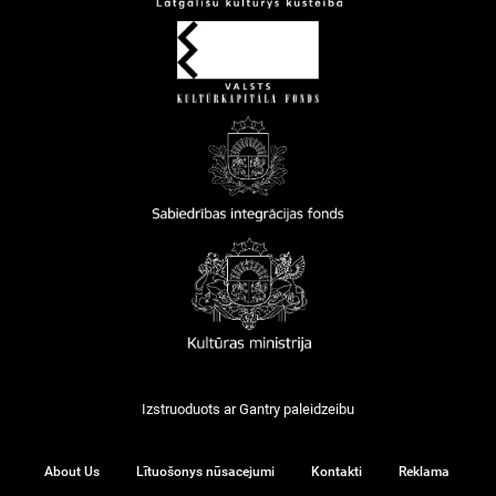
Izstruoduots ar
Gantry
paleidzeibu
About Us
Lītuošonys nūsacejumi
Kontakti
Reklama