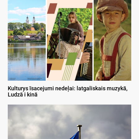
Kulturys īsacejumi nedeļai: latgaliskais muzykā,
Ludzā i kinā