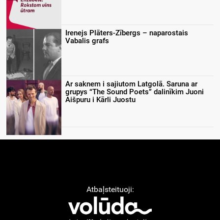
Irenejs Plāters-Zībergs – naparostais
Vabalis grafs
Ar saknem i sajiutom Latgolā. Saruna ar
grupys “The Sound Poets” dalinīkim Juoni
Aišpuru i Kārli Juostu
Atbaļsteituoji: