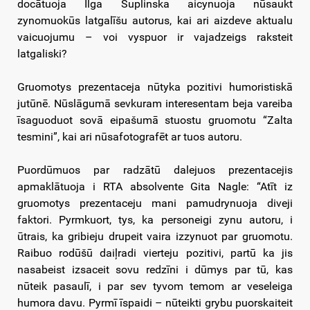
docātuoja Ilga Šuplinska aicynuoja nūsaukt
zynomuokūs latgalīšu autorus, kai ari aizdeve aktualu
vaicuojumu – voi vyspuor ir vajadzeigs raksteit
latgaliski?
Gruomotys prezentaceja nūtyka pozitivi humoristiskā
jutūnē. Nūslāgumā sevkuram interesentam beja vareiba
īsaguoduot sovā eipašumā stuostu gruomotu “Zalta
tesmini”, kai ari nūsafotografēt ar tuos autoru.
Puordūmuos par radzātū dalejuos prezentacejis
apmaklātuoja i RTA absolvente Gita Nagle: “Atīt iz
gruomotys prezentaceju mani pamudrynuoja diveji
faktori. Pyrmkuort, tys, ka personeigi zynu autoru, i
ūtrais, ka gribieju drupeit vaira izzynuot par gruomotu.
Raibuo rodūšū daiļradi vierteju pozitivi, partū ka jis
nasabeist izsaceit sovu redzīni i dūmys par tū, kas
nūteik pasaulī, i par sev tyvom temom ar veseleiga
humora davu. Pyrmī īspaidi – nūteikti grybu puorskaiteit