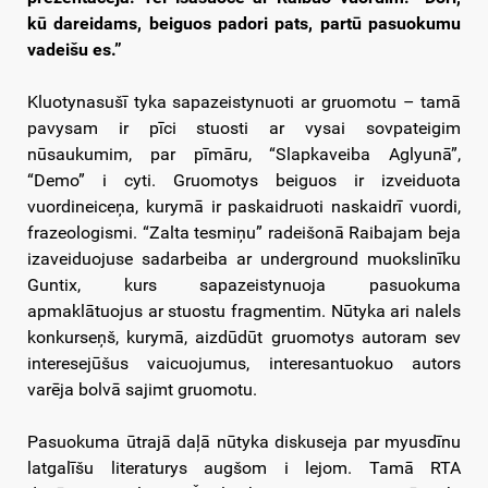
kū dareidams, beiguos padori pats, partū pasuokumu
vadeišu es.”
Kluotynasušī tyka sapazeistynuoti ar gruomotu – tamā
pavysam ir pīci stuosti ar vysai sovpateigim
nūsaukumim, par pīmāru, “Slapkaveiba Aglyunā”,
“Demo” i cyti. Gruomotys beiguos ir izveiduota
vuordineiceņa, kurymā ir paskaidruoti naskaidrī vuordi,
frazeologismi. “Zalta tesmiņu” radeišonā Raibajam beja
izaveiduojuse sadarbeiba ar underground muokslinīku
Guntix, kurs sapazeistynuoja pasuokuma
apmaklātuojus ar stuostu fragmentim. Nūtyka ari nalels
konkurseņš, kurymā, aizdūdūt gruomotys autoram sev
interesejūšus vaicuojumus, interesantuokuo autors
varēja bolvā sajimt gruomotu.
Pasuokuma ūtrajā daļā nūtyka diskuseja par myusdīnu
latgalīšu literaturys augšom i lejom. Tamā RTA