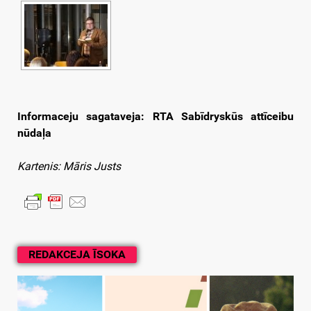
Informaceju sagataveja: RTA Sabīdryskūs attīceibu
nūdaļa
Kartenis: Māris Justs
REDAKCEJA ĪSOKA