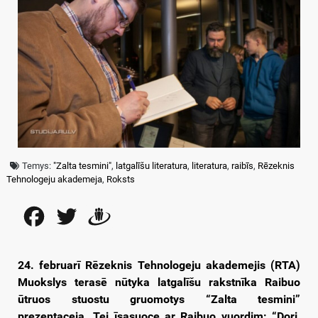
Temys:
"Zalta tesmini"
,
latgalīšu literatura
,
literatura
,
raibīs
,
Rēzeknis
Tehnologeju akademeja
,
Roksts
Facebook
Twitter
Draugiem
24. februarī Rēzeknis Tehnologeju akademejis (RTA)
Muokslys terasē nūtyka latgalīšu rakstnīka Raibuo
ūtruos stuostu gruomotys “Zalta tesmini”
prezentaceja. Tei īsasuoce ar Raibuo vuordim: “Dori,