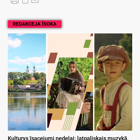
REDAKCEJA ĪSOKA
Kulturys īsacejumi nedeļai: latgaliskais muzykā,