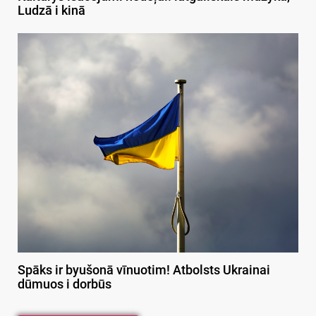
Ludzā i kinā
Spāks ir byušonā vīnuotim! Atbolsts Ukrainai
dūmuos i dorbūs