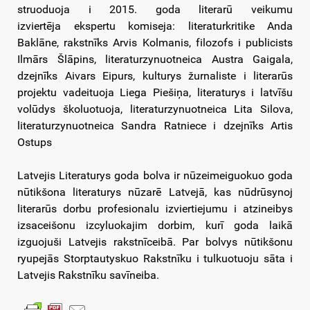
struoduoja i 2015. goda literarū veikumu
izviertēja ekspertu komiseja: literaturkritike Anda
Baklāne, rakstnīks Arvis Kolmanis, filozofs i publicists
Ilmārs Šlāpins, literaturzynuotneica Austra Gaigala,
dzejnīks Aivars Eipurs, kulturys žurnaliste i literarūs
projektu vadeituoja Liega Piešiņa, literaturys i latvīšu
volūdys školuotuoja, literaturzynuotneica Lita Silova,
literaturzynuotneica Sandra Ratniece i dzejnīks Artis
Ostups
Latvejis Literaturys goda bolva ir nūzeimeiguokuo goda
nūtikšona literaturys nūzarē Latvejā, kas nūdrūsynoj
literarūs dorbu profesionalu izviertiejumu i atzineibys
izsaceišonu izcyluokajim dorbim, kurī goda laikā
izguojuši Latvejis rakstnīceibā. Par bolvys nūtikšonu
ryupejās Storptautyskuo Rakstnīku i tulkuotuoju sāta i
Latvejis Rakstnīku savīneiba.