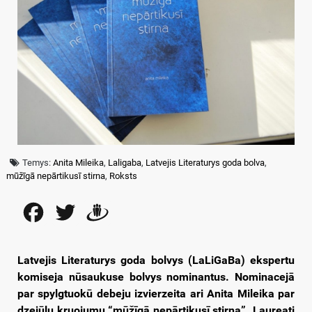
Temys:
Anita Mileika
,
Laligaba
,
Latvejis Literaturys goda bolva
,
mūžīgā nepārtikusī stirna
,
Roksts
Facebook
Twitter
Draugiem
Latvejis Literaturys goda bolvys (LaLiGaBa) ekspertu
komiseja nūsaukuse bolvys nominantus. Nominacejā
par spylgtuokū debeju izvierzeita ari Anita Mileika par
dzejūļu kruojumu “mūžīgā nepārtikusī stirna”. Laureati