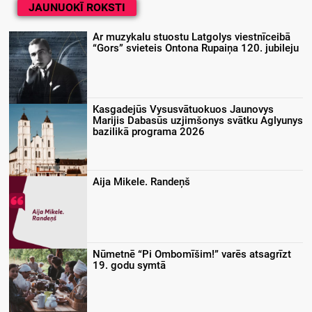
JAUNUOKĪ ROKSTI
Ar muzykalu stuostu Latgolys viestnīceibā
“Gors” svieteis Ontona Rupaiņa 120. jubileju
Kasgadejūs Vysusvātuokuos Jaunovys
Marijis Dabasūs uzjimšonys svātku Aglyunys
bazilikā programa 2026
Aija Mikele. Randeņš
Nūmetnē “Pi Ombomīšim!” varēs atsagrīzt
19. godu symtā