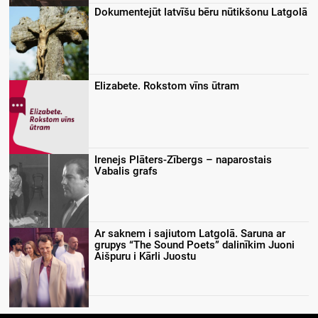
Dokumentejūt latvīšu bēru nūtikšonu Latgolā
Elizabete. Rokstom vīns ūtram
Irenejs Plāters-Zībergs – naparostais
Vabalis grafs
Ar saknem i sajiutom Latgolā. Saruna ar
grupys “The Sound Poets” dalinīkim Juoni
Aišpuru i Kārli Juostu