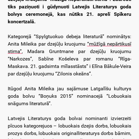
tiks paziņuoti i gūdynuoti Latvejis Literaturys goda
bolvys ceremonejā, kas nūtiks 21. aprelī Spīkeru
koncertzalā
.
Kategorejā “Spylgtuokuo debeja literaturā” nominātys:
Anita Mileika par dzejūļu kruojumu
“mūžīgā nepārtikusī
stirna”
, Madara Gruntmane par dzejūļu kruojumu
“Narkozes”, Sabīne Košeleva par romanu “Rīga-
Maskava. 21. gadsimta mīlasstāsts” i Elīna Bākule-Veira
par dzejūļu kruojumu “Zilonis okeāns”.
Itūgod Anita Mileika jau sajāmuse Latgalīšu kulturys
goda bolvu “Boņuks 2015” nominacejā “Lobuokais
snāgums literaturā”.
Latvejis Literaturys goda bolvai nominanti izvierzeiti
pīcuos kategorejuos – lobuokais dzejis dorbs, lobuokais
prozys dorbs, lobuokais originalliteraturys dorbs bārnim,