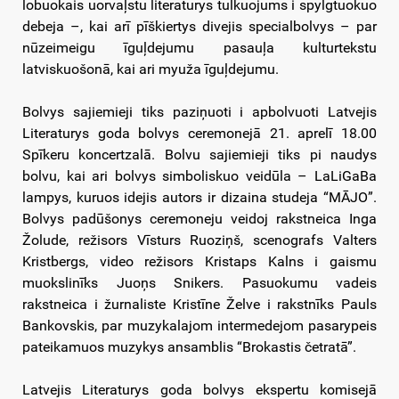
lobuokais uorvaļstu literaturys tulkuojums i spylgtuokuo
debeja –, kai arī pīškiertys divejis specialbolvys – par
nūzeimeigu īguļdejumu pasauļa kulturtekstu
latviskuošonā, kai ari myuža īguļdejumu.
Bolvys sajiemieji tiks paziņuoti i apbolvuoti Latvejis
Literaturys goda bolvys ceremonejā 21. aprelī 18.00
Spīkeru koncertzalā. Bolvu sajiemieji tiks pi naudys
bolvu, kai ari bolvys simboliskuo veidūla – LaLiGaBa
lampys, kuruos idejis autors ir dizaina studeja “MĀJO”.
Bolvys padūšonys ceremoneju veidoj rakstneica Inga
Žolude, režisors Vīsturs Ruoziņš, scenografs Valters
Kristbergs, video režisors Kristaps Kalns i gaismu
muokslinīks Juoņs Snikers. Pasuokumu vadeis
rakstneica i žurnaliste Kristīne Želve i rakstnīks Pauls
Bankovskis, par muzykalajom intermedejom pasarypeis
pateikamuos muzykys ansamblis “Brokastis četratā”.
Latvejis Literaturys goda bolvys ekspertu komisejā