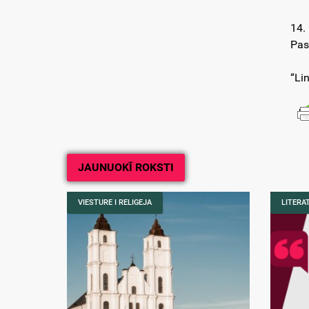
14.
Pas
“Li
JAUNUOKĪ ROKSTI
VIESTURE I RELIGEJA
LITERA