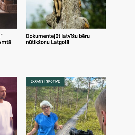
”
Dokumentejūt latvīšu bēru
symtā
nūtikšonu Latgolā
EKRANS I SKOTIVE