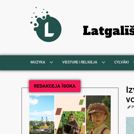
Latgalī
MUZYKA
VIESTURE I RELIGEJA
CYLVĀKI
REDAKCEJA ĪSOKA
Iz
v
P