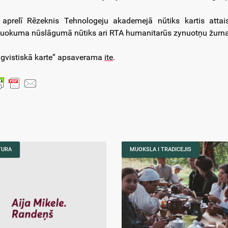
 aprelī Rēzeknis Tehnologeju akademejā nūtiks kartis attai
uokuma nūslāgumā nūtiks ari RTA humanitarūs zynuotņu žurnala
ngvistiskā karte” apsaverama
ite
.
TURA
MUOKSLA I TRADICEJIS