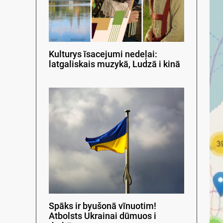
Kulturys īsacejumi nedeļai:
latgaliskais muzykā, Ludzā i kinā
Spāks ir byušonā vīnuotim!
Atbolsts Ukrainai dūmuos i