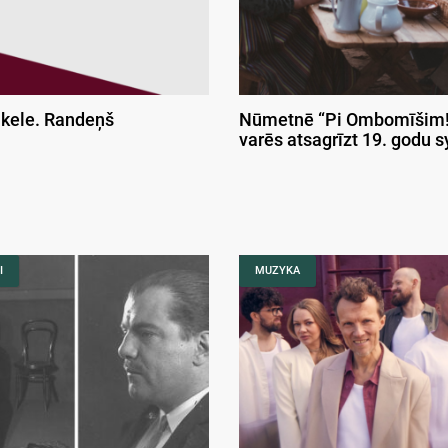
ikele. Randeņš
Nūmetnē “Pi Ombomīšim!
varēs atsagrīzt 19. godu 
I
MUZYKA