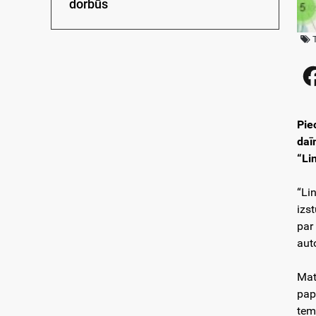
dorbūs
Pie
daī
“Li
“Li
izs
par
aut
Mate
pap
tem