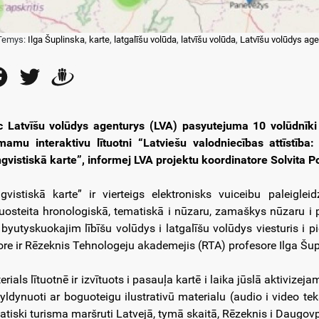
Temys:
Ilga Šuplinska
,
karte
,
latgalīšu volūda
,
latvīšu volūda
,
Latvīšu volūdys age
Facebook
Twitter
Draugiem
c Latvīšu volūdys agenturys (LVA) pasyutejuma 10 volūdnīki 
mamu interaktivu lītuotni “Latviešu valodniecības attīstība:
ngvistiskā karte”, informej LVA projektu koordinatore Solvita P
ngvistiskā karte” ir vierteigs elektronisks vuiceibu paleiglei
tuosteita hronologiskā, tematiskā i nūzaru, zamaškys nūzaru i p
 byutyskuokajim lībīšu volūdys i latgalīšu volūdys viesturis i pie
ore ir Rēzeknis Tehnologeju akademejis (RTA) profesore Ilga Šup
rials lītuotnē ir izvītuots i pasauļa kartē i laika jūslā aktivizeja
yldynuoti ar boguoteigu ilustrativū materialu (audio i video tek
atiski turisma maršruti Latvejā, tymā skaitā, Rēzeknis i Daugovp