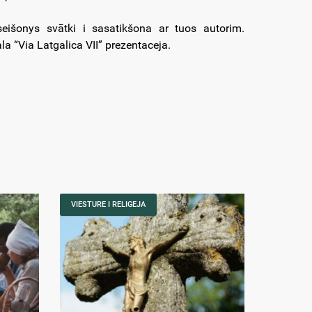
seišonys svātki i sasatikšona ar tuos autorim.
 “Via Latgalica VII” prezentaceja.
VIESTURE I RELIGEJA