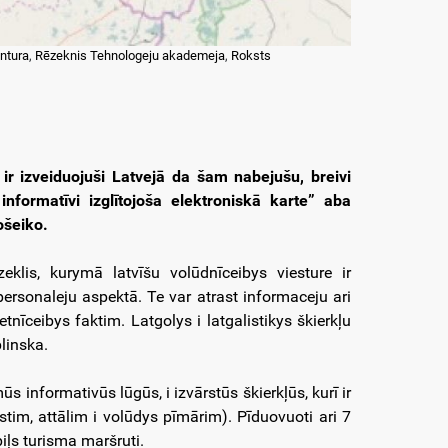
ntura
,
Rēzeknis Tehnologeju akademeja
,
Roksts
ir izveiduojuši Latvejā da šam nabejušu, breivi
 informatīvi izglītojoša elektroniskā karte” aba
ošeiko.
dzeklis, kurymā latvīšu volūdnīceibys viesture ir
ersonaleju aspektā. Te var atrast informaceju ari
tnīceibys faktim. Latgolys i latgalistikys škierkļu
linska.
mūs informativūs lūgūs, i izvārstūs škierkļūs, kurī ir
stim, attālim i volūdys pīmārim). Pīduovuoti ari 7
iļs turisma maršruti.