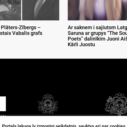
 Plāters-Zībergs –
Ar saknem i sajiutom Latg
stais Vabalis grafs
Saruna ar grupys “The So
Poets” dalinīkim Juoni Aiš
Kārli Juostu
Portals lakuga.lv izmontoj seikdatnis, sauktys ari par cookies