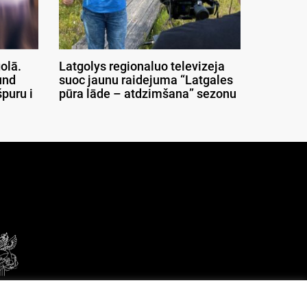
olā.
Latgolys regionaluo televizeja
und
suoc jaunu raidejuma “Latgales
puru i
pūra lāde – atdzimšana” sezonu