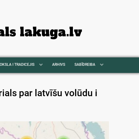
als lakuga.lv
OKSLA I TRADICEJIS
ARHIVS
SABĪDREIBA
ials par latvīšu volūdu i