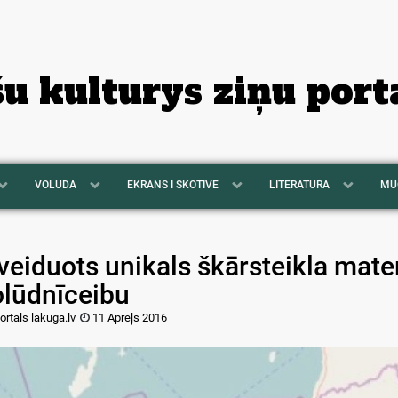
šu kulturys ziņu port
VOLŪDA
EKRANS I SKOTIVE
LITERATURA
MU
veiduots unikals škārsteikla mater
olūdnīceibu
ortals lakuga.lv
11 Apreļs 2016