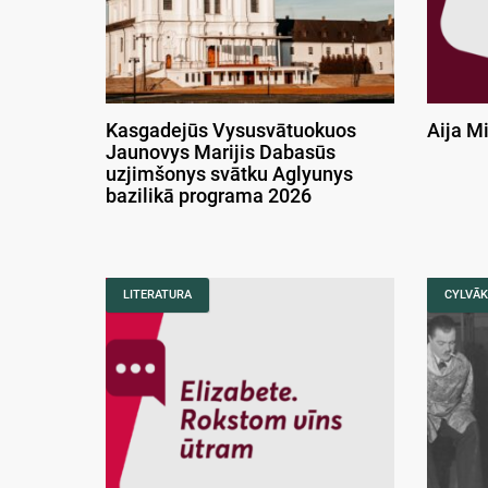
Kasgadejūs Vysusvātuokuos
Aija M
Jaunovys Marijis Dabasūs
uzjimšonys svātku Aglyunys
bazilikā programa 2026
LITERATURA
CYLVĀK