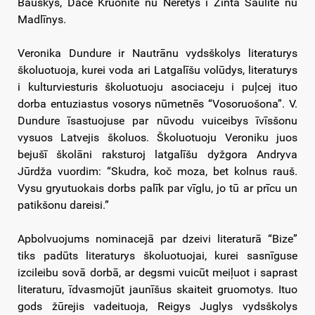
Bauskys, Dace Kruonīte nu Neretys i Zinta Saulīte nu
Madlīnys.
Veronika Dundure ir Nautrānu vydsškolys literaturys
školuotuoja, kurei voda ari Latgalīšu volūdys, literaturys
i kulturviesturis školuotuoju asociaceju i puļcej ituo
dorba entuziastus vosorys nūmetnēs “Vosoruošona”. V.
Dundure īsastuojuse par nūvodu vuiceibys īvīsšonu
vysuos Latvejis školuos. Školuotuoju Veroniku juos
bejušī školāni raksturoj latgalīšu dyžgora Andryva
Jūrdža vuordim: “Skudra, koč moza, bet kolnus rauš.
Vysu gryutuokais dorbs palīk par vīglu, jo tū ar prīcu un
patikšonu dareisi.”
Apbolvuojums nominacejā par dzeivi literaturā “Bize”
tiks padūts literaturys školuotuojai, kurei sasnīguse
izcileibu sovā dorbā, ar degsmi vuicūt meiļuot i saprast
literaturu, īdvasmojūt jaunīšus skaiteit gruomotys. Ituo
gods žūrejis vadeituoja, Reigys Juglys vydsškolys