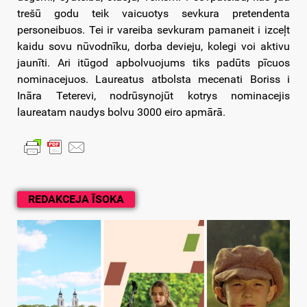
trešū godu teik vaicuotys sevkura pretendenta
personeibuos. Tei ir vareiba sevkuram pamaneit i izceļt
kaidu sovu nūvodnīku, dorba devieju, kolegi voi aktivu
jaunīti. Ari itūgod apbolvuojums tiks padūts pīcuos
nominacejuos. Laureatus atbolsta mecenati Boriss i
Ināra Teterevi, nodrūsynojūt kotrys nominacejis
laureatam naudys bolvu 3000 eiro apmārā.
REDAKCEJA ĪSOKA