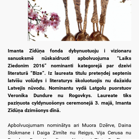
Imanta Zīdūņa fonda dybynuotuoju i vizionaru
sanuoksmē nūskaidruoti apbolvuojuma “Laiks
Ziedonim 2016” nominanti kategorejā par dzeivi
literaturā “Bize”. I
z laureata titulu preteņdej septenis
latvīšu volūdys i literaturys školuotuojis nu dažaidu
Latvejis nūvodu. Nominantu vydā Latgolu puorstuov
Veronika Dundure nu Rogovkys. Laureate tiks
paziņuota cyldynuošonys ceremonejā 3. majā, Imanta
Zīdūņa dzimšonys dīnā.
Apbolvuojumam nominātys ari Muora Dzērve, Daina
Štokmane i Daiga Zirnīte nu Reigys, Vija Cerusa nu