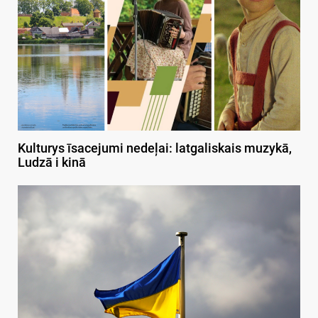
Kulturys īsacejumi nedeļai: latgaliskais muzykā,
Ludzā i kinā