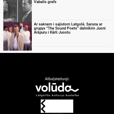
Vabalis grafs
Ar saknem i sajiutom Latgolā. Saruna ar
grupys “The Sound Poets” dalinīkim Juoni
Aišpuru i Kārli Juostu
Atbaļsteituoji: