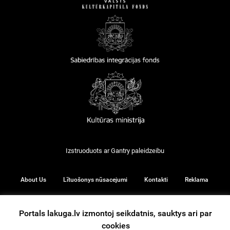
Izstruoduots ar
Gantry
paleidzeibu
About Us
Lītuošonys nūsacejumi
Kontakti
Reklama
Portals lakuga.lv izmontoj seikdatnis, sauktys ari par
cookies
© 2026