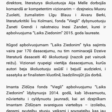
direktore, literaturys školuotuoja Aija Melle dorbojās
komandā ar kompetentim vizionarim – dzejneicu Muoru
Zuoleiti, žurnalistim Līgu Blauu i Aivaru Berki,
literaturkritiki Īvu Kolmani, fonda “Viegli” dybynuotuoju
Žaneti Grendi i rakstneicu Inesi Zanderi, kurei ir
apbolvuojuma “Laiks Ziedonim” 2015. goda laureate.
Itūgod apbolvuojumam “Laiks Ziedonim” tyka sajimts
vaira par 170 dasacejumu, nu tim nominacejā Dzeive
literaturā dasaceiti 40 školuotuoji (nazcik pat vairuok
reižu). Vizionari ryupeigi viertēja dasacejumus, kurūs
autori beja školuotuoju asūšī i bejušī audziekni, i
sasatyka ar finalistem kluotīnē, īsadzilinojūt jūs dorbā.
Imanta Zīdūņa fonds “Viegli” apbolvuojumu “Laiks
Ziedonim” īdybynuojs 2014. godā, kab īdvasmuotu,
nūvierteitu i cyldynuotu jaunradi, kai ari dzejnīkam
Imantam Zīdūņam svareiguos vierteibys – izcileibu,
degsmi, syuteibu, stuoju, veiksmi i sovpateibu, kas jau