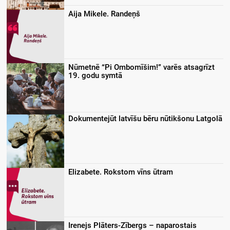
Aija Mikele. Randeņš
Nūmetnē “Pi Ombomīšim!” varēs atsagrīzt
19. godu symtā
Dokumentejūt latvīšu bēru nūtikšonu Latgolā
Elizabete. Rokstom vīns ūtram
Irenejs Plāters-Zībergs – naparostais