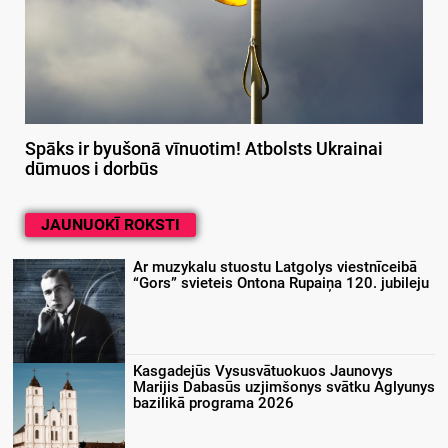
Spāks ir byušonā vīnuotim! Atbolsts Ukrainai
dūmuos i dorbūs
JAUNUOKĪ ROKSTI
Ar muzykalu stuostu Latgolys viestnīceibā
“Gors” svieteis Ontona Rupaiņa 120. jubileju
Kasgadejūs Vysusvātuokuos Jaunovys
Marijis Dabasūs uzjimšonys svātku Aglyunys
bazilikā programa 2026