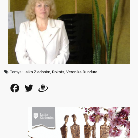
Temys:
Laiks Ziedonim
,
Roksts
,
Veronika Dundure
Facebook
Twitter
Draugiem