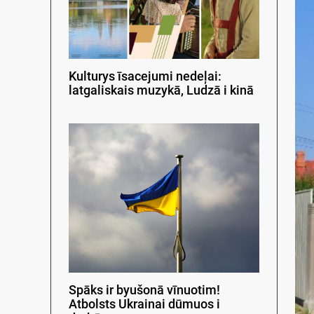
Kulturys īsacejumi nedeļai:
latgaliskais muzykā, Ludzā i kinā
Spāks ir byušonā vīnuotim!
Atbolsts Ukrainai dūmuos i