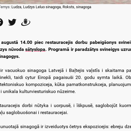
Temys:
Ludza
,
Ludzys Leluo sinagoga
,
Roksts
,
sinagoga
Facebook
Twitter
Draugiem
 augustā 14.00 piec restauracejis dorbu pabeigšonys svineig
zys nūvoda
sātyslopa
. Programā ir paradzātys svineigys uzru
sinagogys.
 ir vacuokuo sinagoga Latvejā i Baļtejis vaļstīs i skaitama p
inekli, taidi cytur Eiropā pagaisuši 20. godu symta laikā. O
itektoniskuo kompoziceja, kūka pamatkonstrukceja, planuojums, 
a i unikala kulturviesturiskuo nūzeime.
tauracejis dorbi nūtyka i uorpusē, i īškpusē, saglobojūt kuo
aļu saglobuošonai i restauracejai.
aunuotajā sinagogā ir izveiduotys četrys ekspozicejis: ebreju dzei