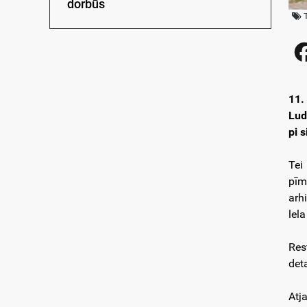
dorbūs
11.
Lud
pi 
Tei
pīm
arh
lel
Res
det
Atj