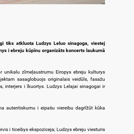
i tiks atkluota Ludzys Leluo sinagoga, viestej
nys i ebreju kūpīnu organizāts koncerts laukumā
ar unikalu zīmeļaustrumu Eiropys ebreju kulturys
bjektam sasaglobuojs originalais veidūls, fasažu
interjers i īkuortys. Ludzys Lelajai sinagogai ir
rma autentiskumu i eipašu viereibu dagrīžūt kūka
vis i ticeibys ekspoziceja; Ludzys ebreju viesturis