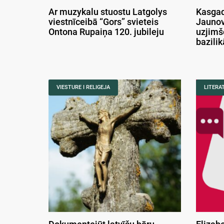
Ar muzykalu stuostu Latgolys
Kasgad
viestnīceibā “Gors” svieteis
Jaunov
Ontona Rupaiņa 120. jubileju
uzjimš
bazili
VIESTURE I RELIGEJA
LITERA