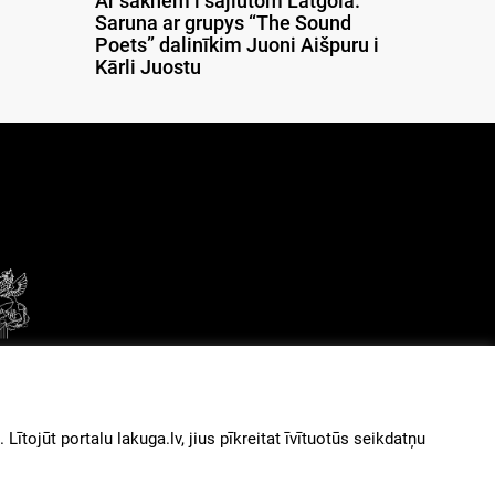
Ar saknem i sajiutom Latgolā.
Saruna ar grupys “The Sound
Poets” dalinīkim Juoni Aišpuru i
Kārli Juostu
© 2026
iz augšu
ītojūt portalu lakuga.lv, jius pīkreitat īvītuotūs seikdatņu