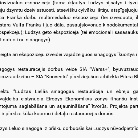
iovizualuo ekspoziceja (tamā īkļautys Ludzys piļsātys i tyvuo
eju dzymtu dzeivisstuosti, atsevišku cylvāku liktiņu atspīgeļuo
ca Franka dorbu multimedialuo ekspoziceja (tei izveiduota, 
stara Vulfa Franka i juo dāla, pasauļslovonuo kinodokumental
rospekceju); Ludzys geto ekspoziceja (tei emocionali sasasauk
at natuoli nu sinagogys).
eigta ari ekspoziceju izveidei vajadzeiguos sinagogys īkuortys i
agogys restauracejis dorbus veice SIA “Warss+”, byuvuzraud
oruzraudzeibu – SIA “Konvents” pīredziejušuo arhitekta Pītera 
jektu “Ludzas Lielās sinagogas restaurācija un ebreju
vaļdeiba eistynuoja Eiropys Ekonomikys zonys finanšu in
tojuma saglabāšana un atjaunināšana” ītvorūs. Projekta part
 ir pīredze kūka kuormu i detaļu restauracejis dorbūs.
zys Leluo sinagoga iz prīšku dorbuosīs kai Ludzys nūvodpietnīc