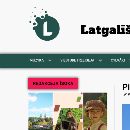
Latgalī
MUZYKA
VIESTURE I RELIGEJA
CYLVĀKI
REDAKCEJA ĪSOKA
Pi
P