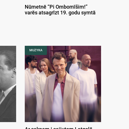
Nūmetnē “Pi Ombomīšim!”
varēs atsagrīzt 19. godu symtā
MUZYKA