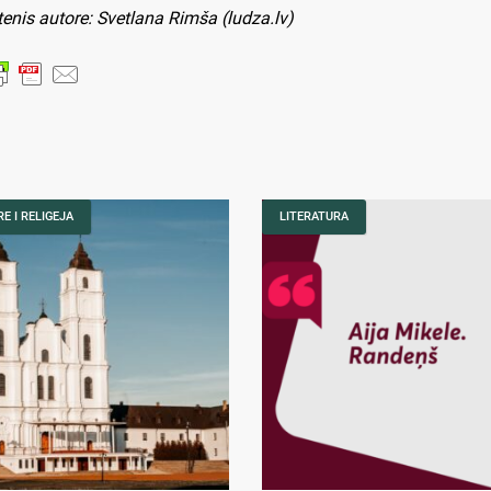
tenis autore: Svetlana Rimša (ludza.lv)
E I RELIGEJA
LITERATURA