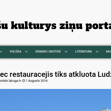
šu kulturys ziņu port
VOLŪDA
EKRANS I SKOTIVE
LITERATURA
MU
ec restauracejis tiks atkluota Lu
ortals lakuga.lv
1 Augusts 2016