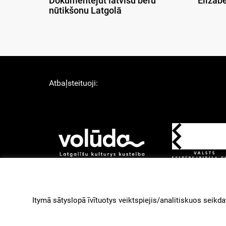
Dokumentejūt latvīšu bēru
Elizab
nūtikšonu Latgolā
Atbaļsteituoji:
About Us
Lī
Izstruoduots ar
Gantry
Itymā sātyslopā īvītuotys veiktspiejis/analitiskuos seikdat
paleidzeibu