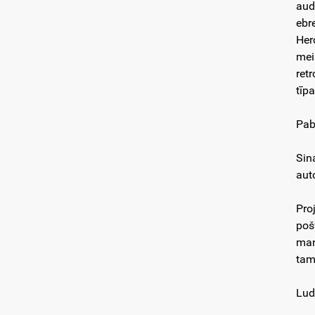
aud
ebr
Her
mei
ret
tīp
Pab
Sin
aut
Pro
poš
man
tam
Lud