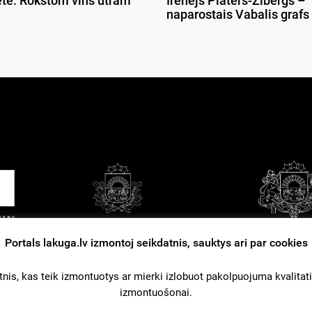
ete. Rokstom vīns ūtram
Irenejs Plāters-Zībergs –
naparostais Vabalis grafs
Portals lakuga.lv izmontoj seikdatnis, sauktys ari par cookies
tuošonys nūsacejumi
Kontakti
Reklama
nis, kas teik izmontuotys ar mierki izlobuot pakolpuojuma kvalitati. L
izmontuošonai.