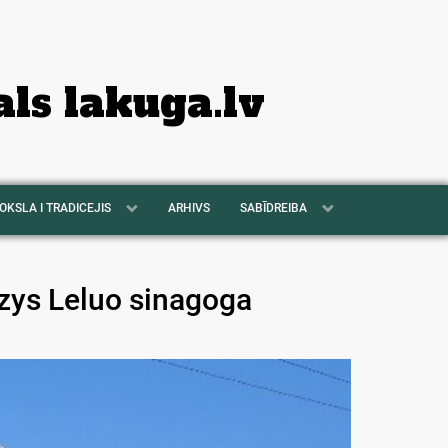
als lakuga.lv
OKSLA I TRADICEJIS
ARHIVS
SABĪDREIBA
dzys Leluo sinagoga