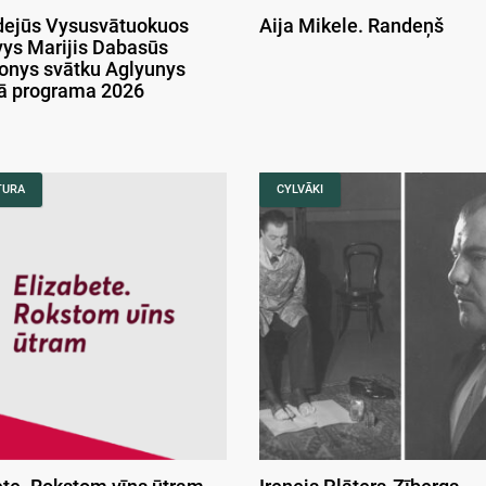
ejūs Vysusvātuokuos
Aija Mikele. Randeņš
ys Marijis Dabasūs
onys svātku Aglyunys
kā programa 2026
TURA
CYLVĀKI