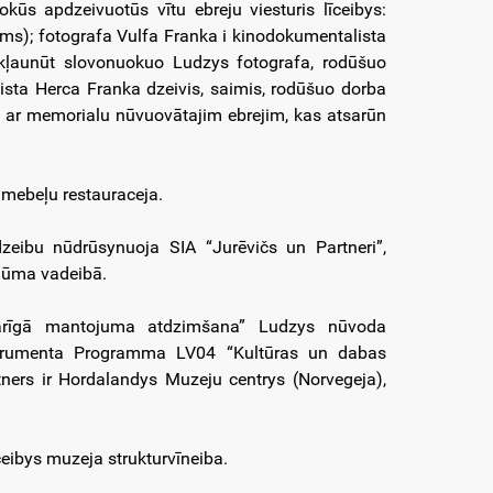
kūs apdzeivuotūs vītu ebreju viesturis līceibys:
jums); fotografa Vulfa Franka i kinodokumentalista
īkļaunūt slovonuokuo Ludzys fotografa, rodūšuo
ista Herca Franka dzeivis, saimis, rodūšuo dorba
s ar memorialu nūvuovātajim ebrejim, kas atsarūn
 mebeļu restauraceja.
zeibu nūdrūsynuoja SIA “Jurēvičs un Partneri”,
Blūma vadeibā.
 garīgā mantojuma atdzimšana” Ludzys nūvoda
strumenta Programma LV04 “Kultūras un dabas
ners ir Hordalandys Muzeju centrys (Norvegeja),
eibys muzeja strukturvīneiba.