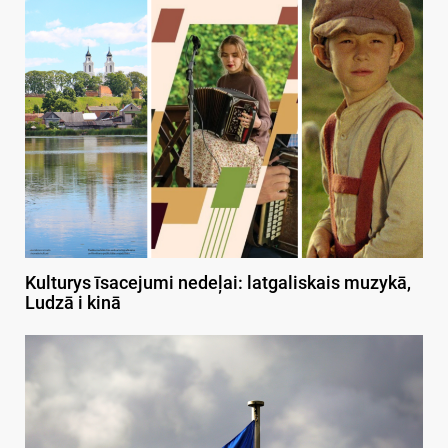
Kulturys īsacejumi nedeļai: latgaliskais muzykā,
Ludzā i kinā