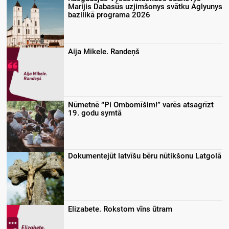
Marijis Dabasūs uzjimšonys svātku Aglyunys
bazilikā programa 2026
Aija Mikele. Randeņš
Nūmetnē “Pi Ombomīšim!” varēs atsagrīzt
19. godu symtā
Dokumentejūt latvīšu bēru nūtikšonu Latgolā
Elizabete. Rokstom vīns ūtram