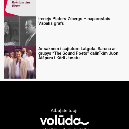
Irenejs Plāters-Zībergs – naparostais
Vabalis grafs
Ar saknem i sajiutom Latgolā. Saruna ar
grupys “The Sound Poets” dalinīkim Juoni
Aišpuru i Kārli Juostu
Atbaļsteituoji: