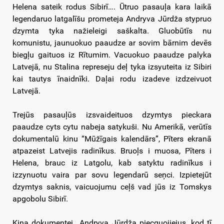
Helena sateik rodus Sibirī…. Ūtruo pasauļa kara laikā
legendaruo latgalīšu prometeja Andryva Jūrdža stypruo
dzymta tyka nažieleigi saškalta. Gluobūtīs nu
komunistu, jaunuokuo paaudze ar sovim bārnim devēs
biegļu gaituos iz Rītumim. Vacuokuo paaudze palyka
Latvejā, nu Stalina represeju deļ tyka izsyuteita iz Sibiri
kai tautys īnaidnīki. Daļai rodu izadeve izdzeivuot
Latvejā.
Trejūs pasauļūs izsvaideituos dzymtys pieckara
paaudze cyts cytu nabeja satykuši. Nu Amerikā, verūtīs
dokumentalū kinu “Mūžīgais kalendārs”, Pīters ekranā
atpazeist Latvejis radinīkus. Bruoļs i muosa, Pīters i
Helena, brauc iz Latgolu, kab satyktu radinīkus i
izzynuotu vaira par sovu legendarū seņci. Izpietejūt
dzymtys saknis, vaicuojumu ceļš vad jūs iz Tomskys
apgobolu Sibirī.
Kina dokumentej Andryva Jūrdža piecguojiejus, kod tī