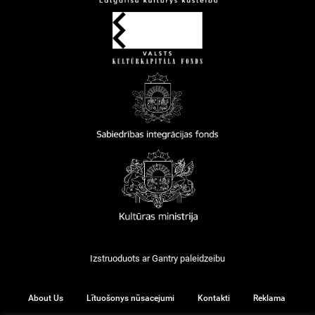
Izstruoduots ar
Gantry
paleidzeibu
About Us
Lītuošonys nūsacejumi
Kontakti
Reklama