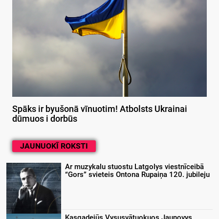
Spāks ir byušonā vīnuotim! Atbolsts Ukrainai
dūmuos i dorbūs
JAUNUOKĪ ROKSTI
Ar muzykalu stuostu Latgolys viestnīceibā
“Gors” svieteis Ontona Rupaiņa 120. jubileju
Kasgadejūs Vysusvātuokuos Jaunovys