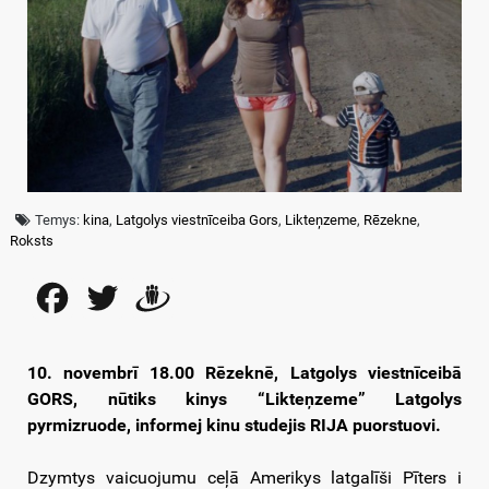
Temys:
kina
,
Latgolys viestnīceiba Gors
,
Likteņzeme
,
Rēzekne
,
Roksts
Facebook
Twitter
Draugiem
10. novembrī 18.00 Rēzeknē, Latgolys viestnīceibā
GORS, nūtiks kinys “Likteņzeme” Latgolys
pyrmizruode, informej kinu studejis RIJA puorstuovi.
Dzymtys vaicuojumu ceļā Amerikys latgalīši Pīters i