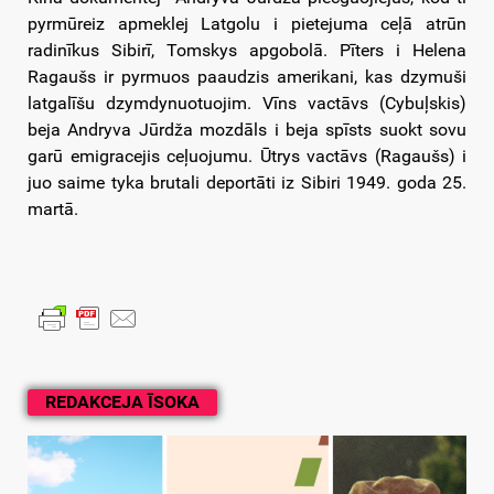
pyrmūreiz apmeklej Latgolu i pietejuma ceļā atrūn
radinīkus Sibirī, Tomskys apgobolā. Pīters i Helena
Ragaušs ir pyrmuos paaudzis amerikani, kas dzymuši
latgalīšu dzymdynuotuojim. Vīns vactāvs (Cybuļskis)
beja Andryva Jūrdža mozdāls i beja spīsts suokt sovu
garū emigracejis ceļuojumu. Ūtrys vactāvs (Ragaušs) i
juo saime tyka brutali deportāti iz Sibiri 1949. goda 25.
martā.
REDAKCEJA ĪSOKA