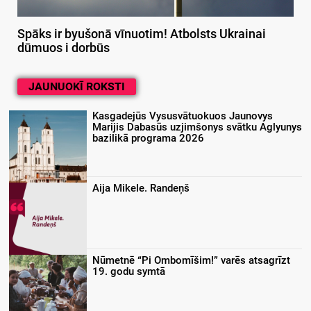
Spāks ir byušonā vīnuotim! Atbolsts Ukrainai
dūmuos i dorbūs
JAUNUOKĪ ROKSTI
Kasgadejūs Vysusvātuokuos Jaunovys
Marijis Dabasūs uzjimšonys svātku Aglyunys
bazilikā programa 2026
Aija Mikele. Randeņš
Nūmetnē “Pi Ombomīšim!” varēs atsagrīzt
19. godu symtā