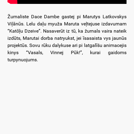
Žurnaliste Dace Dambe gastej pi Marutys Latkovskys
Viļānūs. Lelu daļu myuža Maruta veļtejuse izdavumam
“Katōļu Dzeive”.
Nasaverūt iz tū, ka žurnals vaira nateik
izdūts,
Marutai dorba natryukst, jei īsasaista vys jaunūs
projektūs. Sovu rūku dalykuse ari pi latgalīšu animacejis
kinys
“Vasals, Vinnej Pūk!”,
kurai gaidoms
turpynuojums.