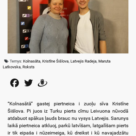
Temys:
Kolnasāta
,
Kristīne Šišlova
,
Latvejis Radeja
,
Maruta
Latkovska
,
Roksts
Facebook
Twitter
Draugiem
“Kolnasātā” gastej piertneica i zuoļu sīva Kristīne
Šišlova. Pi juos iz Turku pierts cīmu Leivuona nūvodā
atdabuot spākus ļauds brauc nu vysys Latvejis. Sarunys
laikā piertneica atkluoj, parkū latvīšam, latgalīšam pierts
ir tik eipaša i nūzeimeiga, kū dreikst i kū navajadzātu