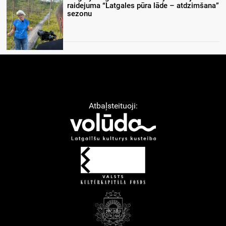
raidejuma “Latgales pūra lāde – atdzimšana”
sezonu
Atbaļsteituoji: