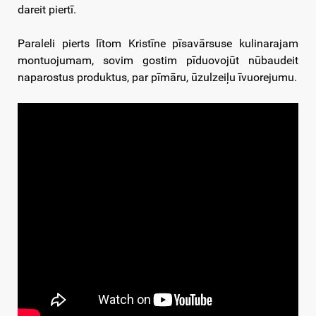
dareit piertī.
Paraleli pierts lītom Kristīne pīsavārsuse kulinarajam
montuojumam, sovim gostim pīduovojūt nūbaudeit
naparostus produktus, par pīmāru, ūzulzeiļu īvuorejumu.