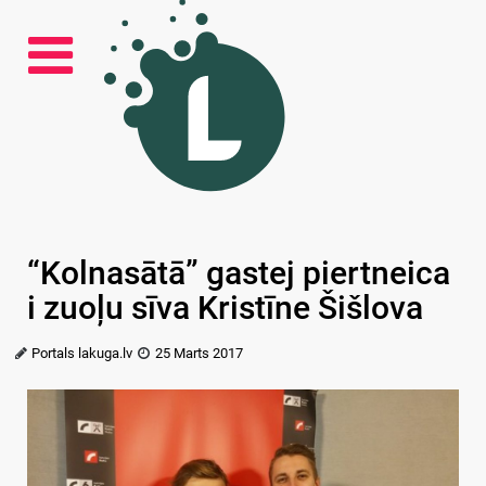
“Kolnasātā” gastej piertneica
i zuoļu sīva Kristīne Šišlova
Portals lakuga.lv
25 Marts 2017