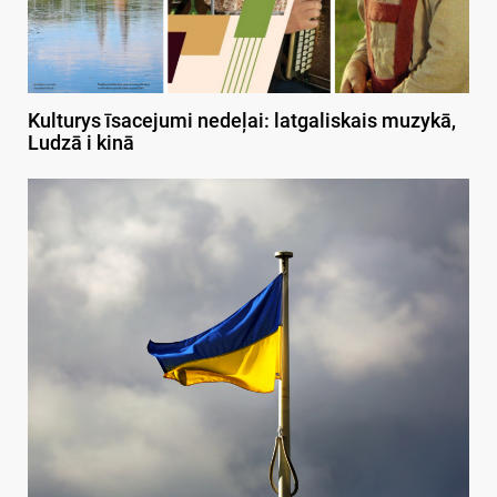
Kulturys īsacejumi nedeļai: latgaliskais muzykā,
Ludzā i kinā