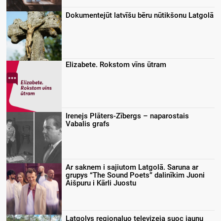
Dokumentejūt latvīšu bēru nūtikšonu Latgolā
Elizabete. Rokstom vīns ūtram
Irenejs Plāters-Zībergs – naparostais
Vabalis grafs
Ar saknem i sajiutom Latgolā. Saruna ar
grupys “The Sound Poets” dalinīkim Juoni
Aišpuru i Kārli Juostu
Latgolys regionaluo televizeja suoc jaunu