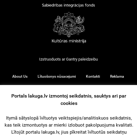
Izstruoduots ar
Gantry
paleidzeibu
About Us
Lītuošonys nūsacejumi
Kontakti
Reklama
Portals lakuga.lv izmontoj seikdatnis, sauktys ari par
cookies
© 2026
Itymā sātyslopā īvītuotys veiktspiejis/analitiskuos seikdatnis,
kas teik izmontuotys ar mierki izlobuot pakolpuojuma kvalitati.
iz augšu
Lītojūt portalu lakuga.lv, jius pīkreitat īvītuotūs seikdatņu