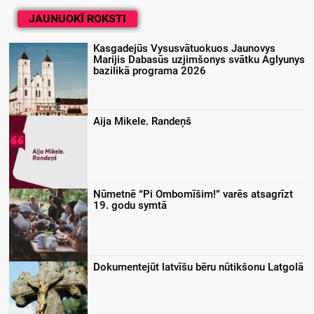
JAUNUOKĪ ROKSTI
Kasgadejūs Vysusvātuokuos Jaunovys
Marijis Dabasūs uzjimšonys svātku Aglyunys
bazilikā programa 2026
Aija Mikele. Randeņš
Nūmetnē “Pi Ombomīšim!” varēs atsagrīzt
19. godu symtā
Dokumentejūt latvīšu bēru nūtikšonu Latgolā