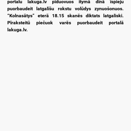
portalu lakuga.lv pīduovuos itymā dīnā īspieju
puorbaudeit latgalīšu rokstu volūdys zynuošonuos.
“Kolnasātys” eterā 18.15 skanēs diktats latgaliski.
Pīraksteitū piečuok varēs puorbaudeit portalā
lakuga.lv.