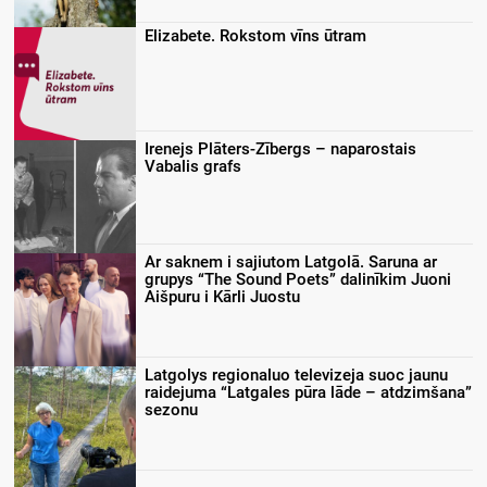
Elizabete. Rokstom vīns ūtram
Irenejs Plāters-Zībergs – naparostais
Vabalis grafs
Ar saknem i sajiutom Latgolā. Saruna ar
grupys “The Sound Poets” dalinīkim Juoni
Aišpuru i Kārli Juostu
Latgolys regionaluo televizeja suoc jaunu
raidejuma “Latgales pūra lāde – atdzimšana”
sezonu