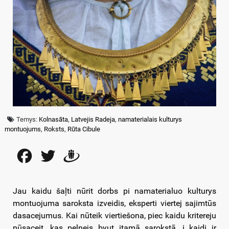
Temys:
Kolnasāta
,
Latvejis Radeja
,
namaterialais kulturys
montuojums
,
Roksts
,
Rūta Cibule
Facebook
Twitter
Draugiem
Jau kaidu šaļti nūrit dorbs pi namaterialuo kulturys
montuojuma saroksta izveidis, eksperti viertej sajimtūs
dasacejumus. Kai nūteik viertiešona, piec kaidu kritereju
nūsaceit, kas peļnejs byut itamā sarokstā, i kaidi ir