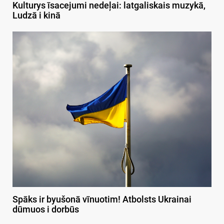
Kulturys īsacejumi nedeļai: latgaliskais muzykā,
Ludzā i kinā
Spāks ir byušonā vīnuotim! Atbolsts Ukrainai
dūmuos i dorbūs