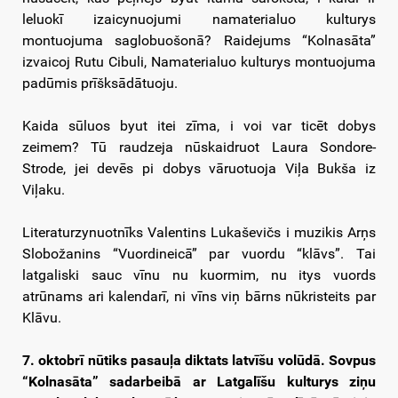
leluokī izaicynuojumi namaterialuo kulturys
montuojuma saglobuošonā? Raidejums “Kolnasāta”
izvaicoj Rutu Cibuli, Namaterialuo kulturys montuojuma
padūmis prīšksādātuoju.
Kaida sūluos byut itei zīma, i voi var ticēt dobys
zeimem? Tū raudzeja nūskaidruot Laura Sondore-
Strode, jei devēs pi dobys vāruotuoja Viļa Bukša iz
Viļaku.
Literaturzynuotnīks Valentins Lukaševičs i muzikis Arņs
Slobožanins “Vuordineicā” par vuordu “klāvs”. Tai
latgaliski sauc vīnu nu kuormim, nu itys vuords
atrūnams ari kalendarī, ni vīns viņ bārns nūkristeits par
Klāvu.
7. oktobrī nūtiks pasauļa diktats latvīšu volūdā. Sovpus
“Kolnasāta” sadarbeibā ar Latgalīšu kulturys ziņu