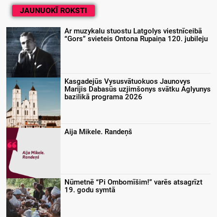
JAUNUOKĪ ROKSTI
Ar muzykalu stuostu Latgolys viestnīceibā
“Gors” svieteis Ontona Rupaiņa 120. jubileju
Kasgadejūs Vysusvātuokuos Jaunovys
Marijis Dabasūs uzjimšonys svātku Aglyunys
bazilikā programa 2026
Aija Mikele. Randeņš
Nūmetnē “Pi Ombomīšim!” varēs atsagrīzt
19. godu symtā