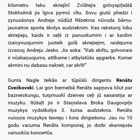
kilometru taku skriejīnī Zvīdrejis golvyspiļsātā
Stokholmā jis īgiva pyrmū vītu. Sovu giutū pīredzi i
zynuošonys Andrejs nūdūd Rēzeknis nūvoda bārnu-
jaunatnis sporta školys audzieknim. Kas raksturoj lobu
skriejieju, kaids ir ceļš iz panuokumim i ar kaidim
izaicynuojumim juoteik golā skriejiejim, raidejums
izvaicoj Andreju Jesko. Jis soka: “Kab skrītu, golvonais
ir nūskaņuojums, attīksme i atbylstūšs apgierbs. Komer
akmini nu dabasu nakreit, var skrīt!”
Gunta Nagle teikās ar tūpūšū dirigentu
Renātu
Cvečkovski
. Lai gon bierneibā Renāts sapņova kliut par
bazneickungu, turpmuokī dzeives ceļi jū sasaistija ar
muzyku. Itūšaļt jis ir Staņislava Broka Daugovpiļs
muzykys vydsškolys 3. kursa audzieknis. Renāts
vuicuos muzykys teoreju i kora dirigiešonu. Jau nu 10
godu vacuma Renāts komponej, jo dorbi skaniejušs
vairuokūs koncertūs.