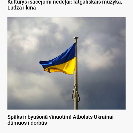
Kulturys īsacejumi nedeļai: latgaliskais muzykā,
Ludzā i kinā
Spāks ir byušonā vīnuotim! Atbolsts Ukrainai
dūmuos i dorbūs