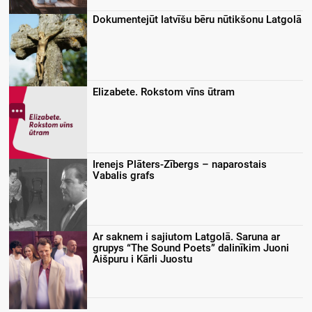
Dokumentejūt latvīšu bēru nūtikšonu Latgolā
Elizabete. Rokstom vīns ūtram
Irenejs Plāters-Zībergs – naparostais
Vabalis grafs
Ar saknem i sajiutom Latgolā. Saruna ar
grupys “The Sound Poets” dalinīkim Juoni
Aišpuru i Kārli Juostu