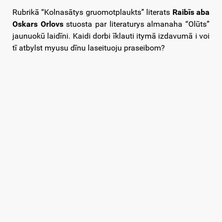
Rubrikā “Kolnasātys gruomotplaukts” literats
Raibīs aba
Oskars Orlovs
stuosta par literaturys almanaha “Olūts”
jaunuokū laidīni. Kaidi dorbi īklauti itymā izdavumā i voi
tī atbylst myusu dīnu laseituoju praseibom?