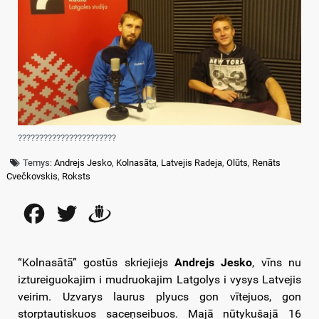
???????????????????????
Temys:
Andrejs Jesko
,
Kolnasāta
,
Latvejis Radeja
,
Olūts
,
Renāts
Cvečkovskis
,
Roksts
Facebook
Twitter
Draugiem
“Kolnasātā” gostūs skriejiejs
Andrejs Jesko
, vīns nu
iztureiguokajim i mudruokajim Latgolys i vysys Latvejis
veirim. Uzvarys laurus plyucs gon vītejuos, gon
storptautiskuos saceņseibuos. Majā nūtykušajā 16