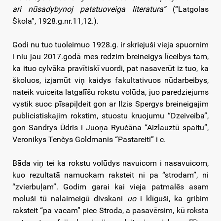
ari nūsadybynoj patstuoveiga literatura”
(“Latgolas
Škola”, 1928.g.nr.11,12.).
Godi nu tuo tuoleimuo 1928.g. ir skriejuši vieja spuornim
i niu jau 2017.godā mes redzim breineigys līceibys tam,
ka ituo cylvāka pravītiskī vuordi, pat nasaverūt iz tuo, ka
školuos, izjamūt viņ kaidys fakultativuos nūdarbeibys,
nateik vuiceita latgalīšu rokstu volūda, juo paredziejums
vystik suoc pīsapiļdeit gon ar Ilzis Spergys breineigajim
publicistiskajim rokstim, stuostu kruojumu “Dzeiveiba”,
gon Sandrys Ūdris i Juoņa Ryučāna “Aizlauztū spaitu”,
Veronikys Tenčys Goldmanis “Pastareiti” i c.
Bāda viņ tei ka rokstu volūdys navuicom i nasavuicom,
kuo rezultatā namuokam raksteit ni pa “strodam”, ni
“zvierbuļam”. Godim garai kai vieja patmalēs asam
moluši tū nalaimeigū divskani
uo
i klīguši, ka gribim
raksteit “pa vacam” piec Stroda, a pasavērsim, kū roksta