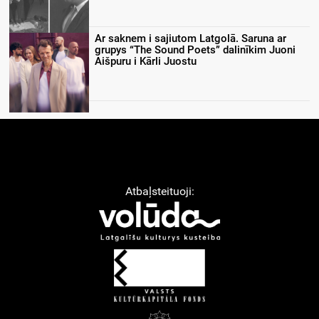
Ar saknem i sajiutom Latgolā. Saruna ar
grupys “The Sound Poets” dalinīkim Juoni
Aišpuru i Kārli Juostu
Atbaļsteituoji: