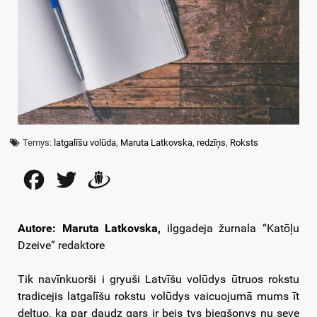
Temys:
latgalīšu volūda
,
Maruta Latkovska
,
redzīņs
,
Roksts
Facebook
Twitter
Draugiem
Autore: Maruta Latkovska,
ilggadeja žurnala “Katōļu
Dzeive” redaktore
Tik navīnkuorši i gryuši Latvīšu volūdys ūtruos rokstu
tradicejis latgalīšu rokstu volūdys vaicuojumā mums īt
deļtuo, ka par daudz gars ir bejs tys biegšonys nu seve