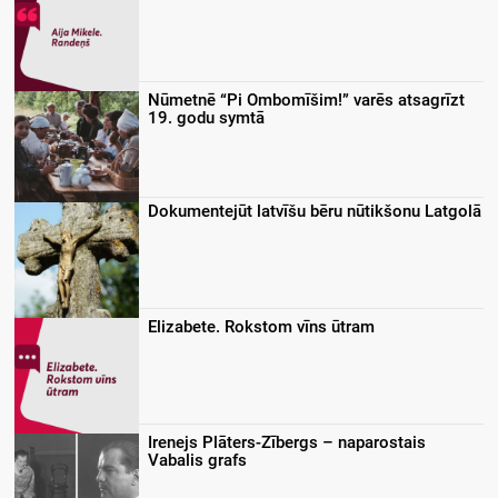
Nūmetnē “Pi Ombomīšim!” varēs atsagrīzt
19. godu symtā
Dokumentejūt latvīšu bēru nūtikšonu Latgolā
Elizabete. Rokstom vīns ūtram
Irenejs Plāters-Zībergs – naparostais
Vabalis grafs