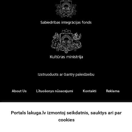
Izstruoduots ar
Gantry
paleidzeibu
About Us
Lītuošonys nūsacejumi
Kontakti
Reklama
Portals lakuga.lv izmontoj seikdatnis, sauktys ari par
© 2026
cookies