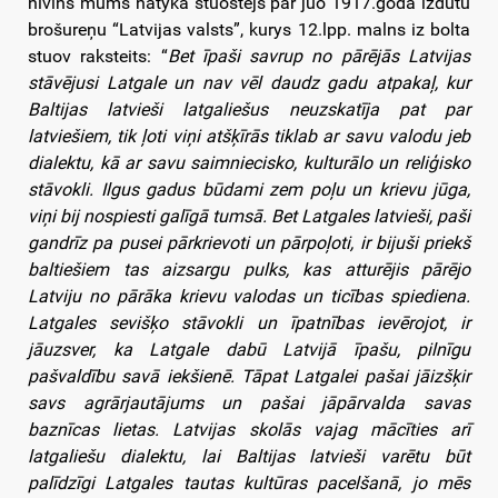
nivīns mums natyka stuostejs par juo 1917.godā izdūtū
brošureņu “Latvijas valsts”, kurys 12.lpp. malns iz bolta
stuov raksteits: “
Bet īpaši savrup no pārējās Latvijas
stāvējusi Latgale un nav vēl daudz gadu atpakaļ, kur
Baltijas latvieši latgaliešus neuzskatīja pat par
latviešiem, tik ļoti viņi atšķīrās tiklab ar savu valodu jeb
dialektu, kā ar savu saimniecisko, kulturālo un reliģisko
stāvokli. Ilgus gadus būdami zem poļu un krievu jūga,
viņi bij nospiesti galīgā tumsā. Bet Latgales latvieši, paši
gandrīz pa pusei pārkrievoti un pārpoļoti, ir bijuši priekš
baltiešiem tas aizsargu pulks, kas atturējis pārējo
Latviju no pārāka krievu valodas un ticības spiediena.
Latgales sevišķo stāvokli un īpatnības ievērojot, ir
jāuzsver, ka Latgale dabū Latvijā īpašu, pilnīgu
pašvaldību savā iekšienē. Tāpat Latgalei pašai jāizšķir
savs agrārjautājums un pašai jāpārvalda savas
baznīcas lietas. Latvijas skolās vajag mācīties arī
latgaliešu dialektu, lai Baltijas latvieši varētu būt
palīdzīgi Latgales tautas kultūras pacelšanā, jo mēs