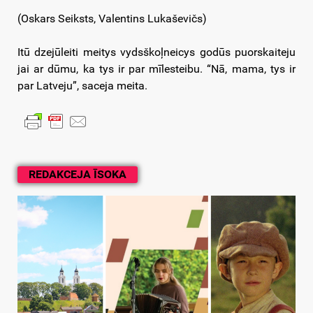
(Oskars Seiksts, Valentins Lukaševičs)
Itū dzejūleiti meitys vydsškoļneicys godūs puorskaiteju
jai ar dūmu, ka tys ir par mīlesteibu. “Nā, mama, tys ir
par Latveju”, saceja meita.
REDAKCEJA ĪSOKA