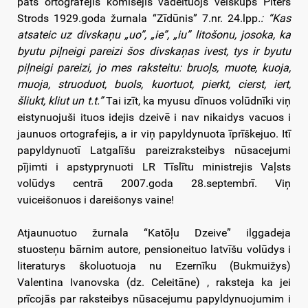
pats ortografejis komisejis vadeituojs veiskups Pīters
Strods 1929.goda žurnala “Zīdūnis” 7.nr. 24.lpp
.: “
Kas
atsateic uz divskaņu „uo”, „ie”, „iu” litošonu, josoka, ka
byutu piļneigi pareizi šos divskaņas ivest, tys ir byutu
piļneigi pareizi, jo mes raksteitu: bruoļs, muote, kuoja,
muoja, struoduot, buols, kuortuot, pierkt, cierst, iert,
šliukt, kliut un t.t.”
Tai izīt, ka myusu dīnuos volūdnīki viņ
eistynuojuši ituos idejis dzeivē i nav nikaidys vacuos i
jaunuos ortografejis, a ir viņ papyldynuota īprīškejuo. Itī
papyldynuotī Latgalīšu pareizraksteibys nūsacejumi
pījimti i apstyprynuoti LR Tīslītu ministrejis Vaļsts
volūdys centrā 2007.goda 28.septembrī. Viņ
vuiceišonuos i dareišonys vaine!
Atjaunuotuo žurnala “Katōļu Dzeive” ilggadeja
stuosteņu bārnim autore, pensioneituo latvīšu volūdys i
literaturys školuotuoja nu Ezernīku (Bukmuižys)
Valentina Ivanovska (dz. Celeitāne) , raksteja ka jei
prīcojās par raksteibys nūsacejumu papyldynuojumim i