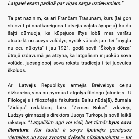
Latgalei esam parādā par viņas sarga uzdevumiem.”
Taipat nazinim, ka ari Frančam Trasunam, kurs (lai gon
stuovūt pi naatkareiguos Latvejis vaļsts šyupeļa) kaidu
šaļti dūmuoja, ka kūpejuos lītys lobā mes varātu
atsateikt nu sovys volūdys, vystik vāluok jam tei “mygla
nu ocu nūkryta” i jau 1921. godā sovā “Školys dōrza”
ūtrajā izdavumā jis atzyna, ka latgalīšim ir juokūp sova
volūda, juosagloboj sova rokstu tradiceja i tei juovuica
školuos.
Ari Latvejis Republikys armejis Breiveibys ceiņu
dižkareivs, vīns nu pyrmūs Latgolys filologu (studiejs LU
Filologejis i filozofejis fakultatis Baltu nūdaļā), žurnala
“Zīdūņs” redaktors, laikr. “Zemes Bolss” izdeviejs,
Ludzys gimnazejis direktors Juoņs Turkopuļs sovā laikā
raksteja: “
Latgalīšim agri voi vieli, bet tūmār
byus sova
literatura
. Kur tautai ir sovys īpatnejis goreiguos
vierteibys un sovs zynoms dvēselis nūskaņuojums – tur