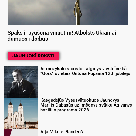
Spāks ir byušonā vīnuotim! Atbolsts Ukrainai
dūmuos i dorbūs
JAUNUOKĪ ROKSTI
Ar muzykalu stuostu Latgolys viestnīceibā
“Gors” svieteis Ontona Rupaiņa 120. jubileju
Kasgadejūs Vysusvātuokuos Jaunovys
Marijis Dabasūs uzjimšonys svātku Aglyunys
bazilikā programa 2026
Aija Mikele. Randeņš