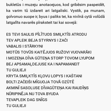
bukletūs i muzeju anotacejuos, kod gribēsim paspeidēt,
ka varim tū izdareit ari latgaliski. Vystik, pa munam,
golvonuo suope ir, byus i paliks tei, ka nivīnā cytā volūdā
latgalīts navarēs pīraksteit tai kai sovejā:
ES TEVI SAULIS PĪLĪTUOS SMIĻKTĪS ATRODU
TEV APLEIK BEJA STYRNYS I ZAČI
VABALIS I STĀRKYNI
MOTŪS TOVŪS KAITĒJUOS RUŽOVI VUOVARĀKI
I MOZEŅA DĪVA GŪTEŅA STORP TOVOM LYUPOM
BEJ APSAMAĻDEJUSE KA I NAPAMANEIT
TU GULIEJI
KRYTA SMIĻKTĪS KĻOVU LOPYS I KAŠTANI
BOLTI ZAČEIŠI MĪGUOJA TOVĀ OZŪTĒ
AKMINĪ SASOLUSE DĪVAGŪTEŅA KAI RAUDĪŅS
NŪRIPINĒJA NU TOVA BYUDA
TEVAPLEIK DAG SNĪGS
TU GULIEJI