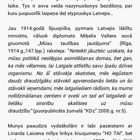
laiks. Tys ir sova veida nazynuošonys bezdibiņs, par
kuru juopuorlīk laipeņa deļ stypruokys Latvejis…
Jau 1914.godā līpuojnīks, pyrmais Latvejis īšklītu
ministris, vāluok diplomats Miķelis Valters sovā
gruomotā „Mūsu tautības jautājums” (Rīga,
1914.g.,147.lpp.) raksteja: “
Noteikti jāuzteic uzskats, ka
mūsu politikā neslēpjas asimilēšanas domas, bet gan,
ka mēs vēlamies, lai Latgale attīstītu savu īpašu dzīves
organismu. No šī stāvokļa skatoties, mēs iegūstam
daudz draudzīgāku stāvokli apvienošanās lietās un šo
stāvokli ieņemdami, mēs latgaliešiem rādīsim, ka mums
nolīdzināšanas centieni ir sveši un tad arī latgalieši ar
lielāku sirsnību
skatīsies uz mūsu
draudzību”
(puorpublicāts žurnalā “KDz” 2000.g. nr.5).
Munys paaudzis vydsškolāni ir labi pazeistami ar
Linarda Laicena mīlys lirikys kruojumeņu “HO TAI”, bet