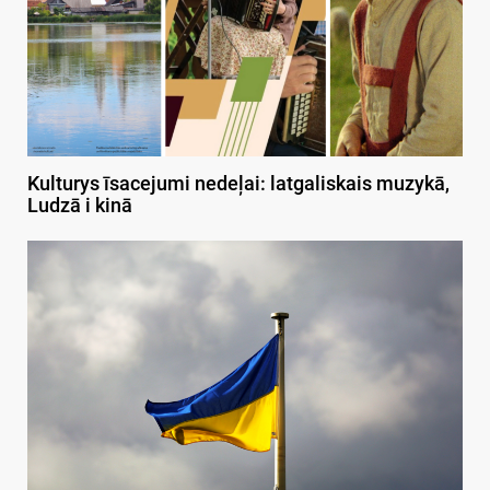
Kulturys īsacejumi nedeļai: latgaliskais muzykā,
Ludzā i kinā