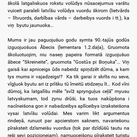
školā latgaliskuos rokstu volūdys nūsacejumus varātu
vuiceit paraleli latvīšu volūdys vuordu škirom (lietvārds
– lītvuords, darbības vārds – darbeibys vuords i tt.), ka
viņ byutu jaunuoka…
Mums ir jau paguojušuo godu symta 90.-tajūs godūs
izguojuošuos Ābecis (lementara 1.2.daļa), Gruomota
školuotuojim, niu naseņ papeira formatā izguojušuo
ābece “Skreineite”, gruomota “Gostūs pi Boņuka”… Viņ
gaisā kai apniceigs ūds nabeidz spiņdzēt dūma, a kam
tys mums ir vajadzeigs!? Ka tik garai ir skrīts nu seve,
vīgļuok byutu ari iz prīšku tū īmeitū stidzeņu īt… Kod vīni
dūmoj, ka latgalīšu mēle “svīž sprynguļus ceļā” myusu
latvyskumam, tod zynu drūši, ka tuos nakūpšona i
nacīneišona gon ir nabadzeibys aplīceibys izraksteišona
vysai latvīšu volūdai. Mes varim likt argumentus
rindeņā, runuot par apcierstom saknem, navariešonu
pīraksteit dzīsmeišu vuordus (tok par dzīdūšū tautu na
reši sevi pozicionejam), namuoceišonu pīraksteit turistu