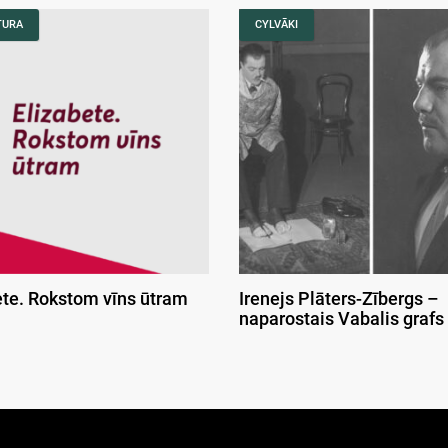
TURA
CYLVĀKI
ete. Rokstom vīns ūtram
Irenejs Plāters-Zībergs –
naparostais Vabalis grafs