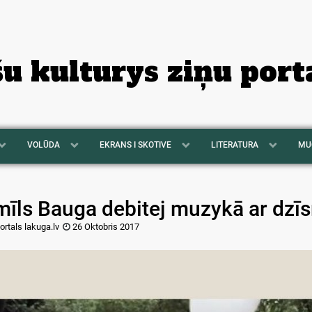
šu kulturys ziņu port
VOLŪDA
EKRANS I SKOTIVE
LITERATURA
MU
mīls Bauga debitej muzykā ar dzīs
ortals lakuga.lv
26 Oktobris 2017