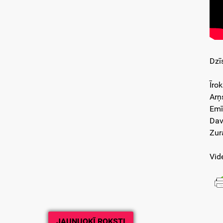
Dzī
Īro
Arņ
Emī
Dav
Zur
Vid
JAUNUOKĪ ROKSTI