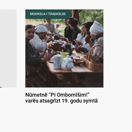
MUOKSLA I TRADICEJIS
Nūmetnē “Pi Ombomīšim!”
varēs atsagrīzt 19. godu symtā