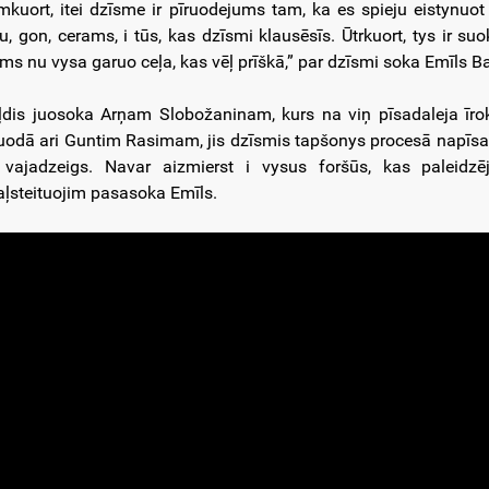
mkuort, itei dzīsme ir pīruodejums tam, ka es spieju eistynuot 
u, gon, cerams, i tūs, kas dzīsmi klausēsīs. Ūtrkuort, tys ir s
ms nu vysa garuo ceļa, kas vēļ prīškā,” par dzīsmi soka Emīls B
ļdis juosoka Arņam Slobožaninam, kurs na viņ pīsadaleja īroks
uodā ari Guntim Rasimam, jis dzīsmis tapšonys procesā napīsada
 vajadzeigs. Navar aizmierst i vysus foršūs, kas paleidzē
aļsteituojim pasasoka Emīls.