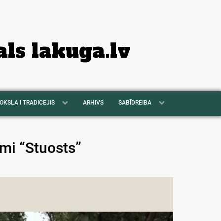
als lakuga.lv
OKSLA I TRADICEJIS
ARHIVS
SABĪDREIBA
mi “Stuosts”