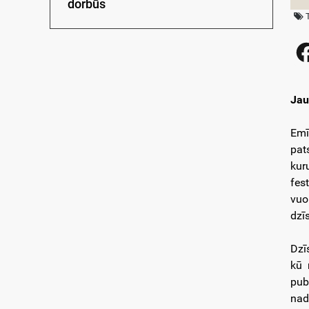
dorbūs
Jau
Emī
pat
kur
fes
vuo
dzīs
Dzī
kū 
pub
nad