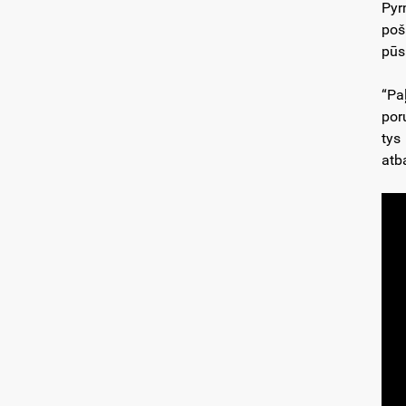
Pyr
poš
pūs
“Pa
por
tys
atb