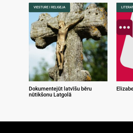
VIESTURE I RELIGEJA
LITERA
Dokumentejūt latvīšu bēru
Elizab
nūtikšonu Latgolā