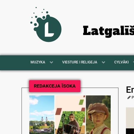
Latgalī
MUZYKA
VIESTURE I RELIGEJA
CYLVĀKI
REDAKCEJA ĪSOKA
E
P