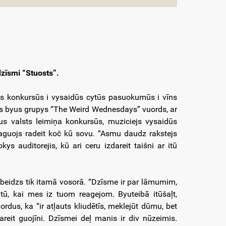
zīsmi “Stuosts”.
lejs konkursūs i vysaidūs cytūs pasuokumūs i vīns
āts byus grupys “The Weird Wednesdays” vuords, ar
s valsts leimiņa konkursūs, muziciejs vysaidūs
aguojs radeit koč kū sovu. “Asmu daudz rakstejs
 auditorejis, kū ari ceru izdareit taišni ar itū
abeidzs tik itamā vosorā. “Dzīsme ir par lāmumim,
tū, kai mes iz tuom reagejom. Byuteibā itūšaļt,
rdus, ka “ir atļauts kliudētīs, meklejūt dūmu, bet
areit guojīni. Dzīsmei deļ manis ir div nūzeimis.