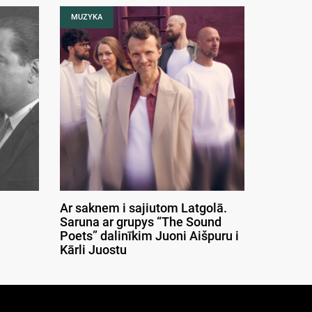
MUZYKA
Ar saknem i sajiutom Latgolā.
Saruna ar grupys “The Sound
Poets” dalinīkim Juoni Aišpuru i
Kārli Juostu