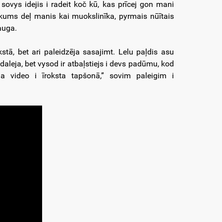
sovys idejis i radeit koč kū, kas prīcej gon mani
uokums deļ manis kai muokslinīka, pyrmais nūītais
auga.
tā, bet ari paleidzēja sasajimt. Lelu paļdis asu
leja, bet vysod ir atbaļstiejs i devs padūmu, kod
ja video i īroksta tapšonā,” sovim paleigim i