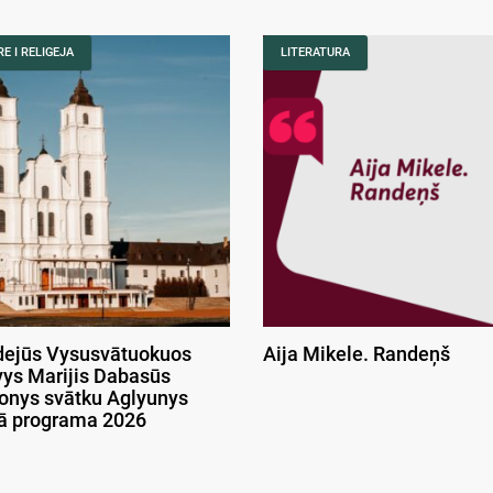
E I RELIGEJA
LITERATURA
ejūs Vysusvātuokuos
Aija Mikele. Randeņš
ys Marijis Dabasūs
onys svātku Aglyunys
kā programa 2026