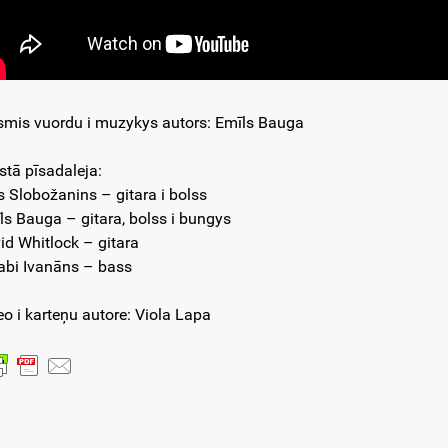
smis vuordu i muzykys autors: Emīls Bauga
kstā pīsadaleja:
s Slobožanins – gitara i bolss
ls Bauga – gitara, bolss i bungys
id Whitlock – gitara
abi Ivanāns – bass
eo i karteņu autore: Viola Lapa