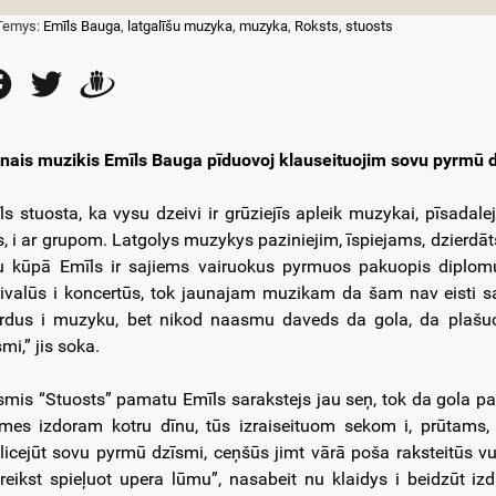
Temys:
Emīls Bauga
,
latgalīšu muzyka
,
muzyka
,
Roksts
,
stuosts
Facebook
Twitter
Draugiem
nais muzikis Emīls Bauga pīduovoj klauseituojim sovu pyrmū d
ls stuosta, ka vysu dzeivi ir grūziejīs apleik muzykai, pīsada
s, i ar grupom. Latgolys muzykys paziniejim, īspiejams, dzierd
u kūpā Emīls ir sajiems vairuokus pyrmuos pakuopis diplomu
tivalūs i koncertūs, tok jaunajam muzikam da šam nav eisti s
rdus i muzyku, bet nikod naasmu daveds da gola, da plašuokys
mi,” jis soka.
smis “Stuosts” pamatu Emīls sarakstejs jau seņ, tok da gola p
mes izdoram kotru dīnu, tūs izraiseituom sekom i, prūtams, 
licejūt sovu pyrmū dzīsmi, ceņšūs jimt vārā poša raksteitūs vuo
reikst spieļuot upera lūmu”, nasabeit nu klaidys i beidzūt izd