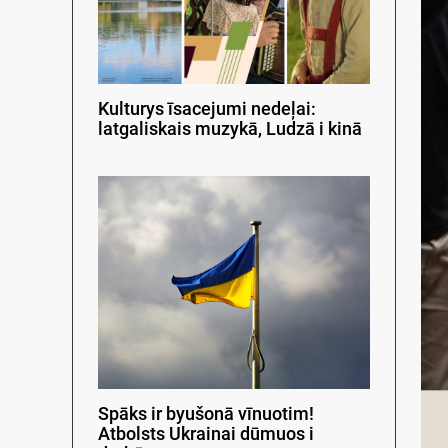
Kulturys īsacejumi nedeļai:
latgaliskais muzykā, Ludzā i kinā
Spāks ir byušonā vīnuotim!
Atbolsts Ukrainai dūmuos i