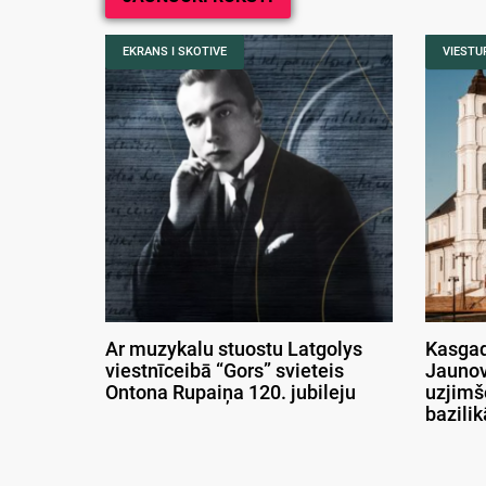
EKRANS I SKOTIVE
VIESTUR
Ar muzykalu stuostu Latgolys
Kasgad
viestnīceibā “Gors” svieteis
Jaunov
Ontona Rupaiņa 120. jubileju
uzjimš
bazili