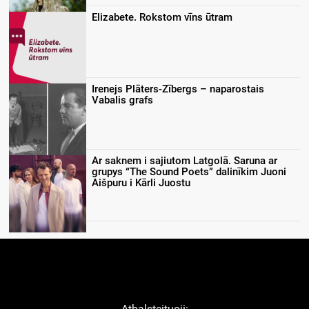
Elizabete. Rokstom vīns ūtram
Irenejs Plāters-Zībergs – naparostais
Vabalis grafs
Ar saknem i sajiutom Latgolā. Saruna ar
grupys “The Sound Poets” dalinīkim Juoni
Aišpuru i Kārli Juostu
Atbaļsteituoji: