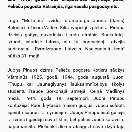
Pelieču pogosta Vātraiņūs, ilga vasalu pusgodsymtu.
Lugu “Mežainis” veidoj dramaturgs Juoņs (Jānis)
Balodis i režisors Valters Sīlis, ryupeigi izpietūt J. Pīnupa
dzeivis gaitys, nūvodnīku i rodu atminis. Suokūtnieji
izruodi īstudēje Lītovā, niu tū puorveidoj Latvejis
auditorejai. Pyrmizruode Latvejis Nacionalajā teatrī
nūtiks 31. majā.
Juoņs Pīnups dzims Pelieču pogosta Kotļeru sādžys
Vātraiņūs 1925. godā. 1944. goda augustā Juoni
Pīnupu kai Jaunaglyunys lauksaimnīceibys školys
studentu īsauce Sorkonajā armejā. Ceiņā Madlīnys
mežā, 1944. goda 19. septembrī, Juoni Pīnupu
kontuzēja. Puori krytušūs mīsom guojuši vuocu soldoti,
sperūt i šaunūt iz myrušajim. Juoņs Pīnups asūt guliejs
iz zemis i gaidejs sovu liktini, bet palics vuocu karaveiru
napamaneits. Piečuok izliems atsagrīzt sovā dzymtajā