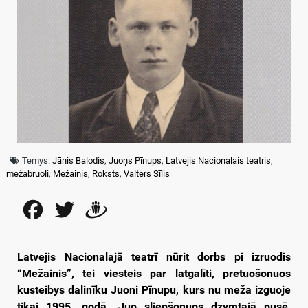
Temys:
Jānis Balodis
,
Juoņs Pīnups
,
Latvejis Nacionalais teatris
,
mežabruoli
,
Mežainis
,
Roksts
,
Valters Sīlis
Facebook
Twitter
Draugiem
Latvejis Nacionalajā teatrī nūrit dorbs pi izruodis
“Mežainis”, tei viesteis par latgalīti, pretuošonuos
kusteibys dalinīku Juoni Pīnupu, kurs nu meža izguoje
tikai 1995. godā. Juo sliepšonuos dzymtajā pusē,