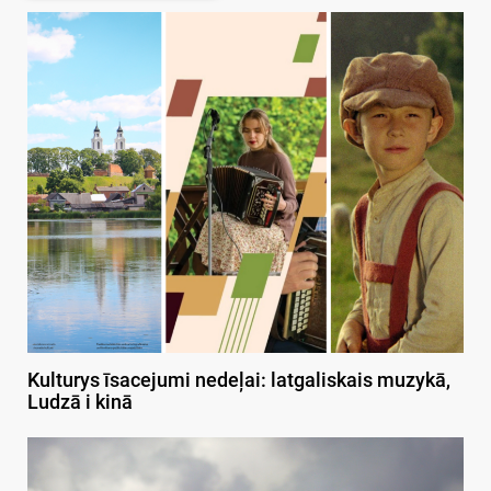
Kulturys īsacejumi nedeļai: latgaliskais muzykā,
Ludzā i kinā