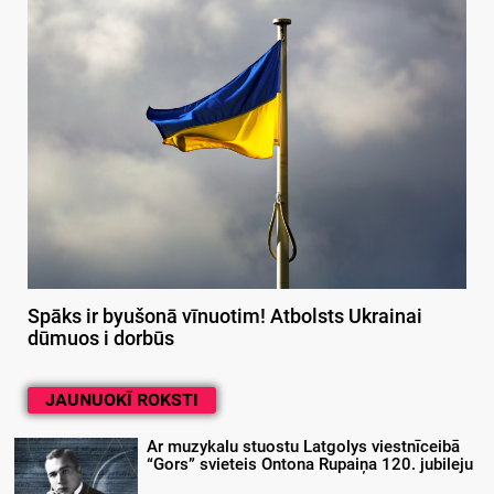
Spāks ir byušonā vīnuotim! Atbolsts Ukrainai
dūmuos i dorbūs
JAUNUOKĪ ROKSTI
Ar muzykalu stuostu Latgolys viestnīceibā
“Gors” svieteis Ontona Rupaiņa 120. jubileju