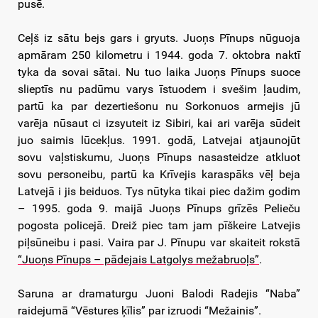
pusē.
Ceļš iz sātu bejs gars i gryuts. Juoņs Pīnups nūguoja
apmāram 250 kilometru i 1944. goda 7. oktobra naktī
tyka da sovai sātai. Nu tuo laika Juoņs Pīnups suoce
slieptīs nu padūmu varys īstuodem i svešim ļaudim,
partū ka par dezertiešonu nu Sorkonuos armejis jū
varēja nūsaut ci izsyuteit iz Sibiri, kai ari varēja sūdeit
juo saimis lūcekļus. 1991. godā, Latvejai atjaunojūt
sovu vaļstiskumu, Juoņs Pīnups nasasteidze atkluot
sovu personeibu, partū ka Krīvejis karaspāks vēļ beja
Latvejā i jis beiduos. Tys nūtyka tikai piec dažim godim
– 1995. goda 9. maijā Juoņs Pīnups grīzēs Pelieču
pogosta policejā. Dreiž piec tam jam pīškeire Latvejis
piļsūneibu i pasi. Vaira par J. Pīnupu var skaiteit rokstā
“Juoņs Pīnups – pādejais Latgolys mežabruoļs”
.
Saruna ar dramaturgu Juoni Balodi Radejis “Naba”
raidejumā “Vēstures ķīlis” par izruodi “Mežainis”.