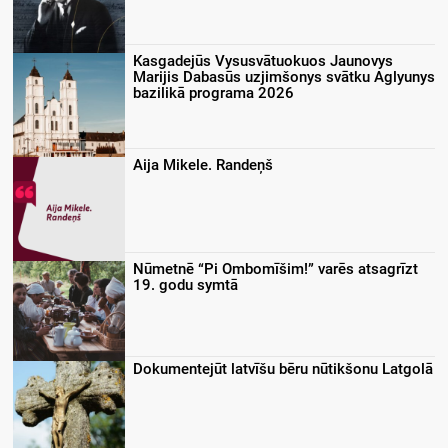
Kasgadejūs Vysusvātuokuos Jaunovys
Marijis Dabasūs uzjimšonys svātku Aglyunys
bazilikā programa 2026
Aija Mikele. Randeņš
Nūmetnē “Pi Ombomīšim!” varēs atsagrīzt
19. godu symtā
Dokumentejūt latvīšu bēru nūtikšonu Latgolā