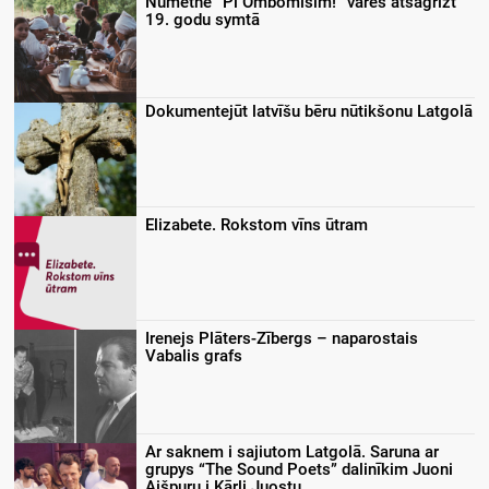
Nūmetnē “Pi Ombomīšim!” varēs atsagrīzt
19. godu symtā
Dokumentejūt latvīšu bēru nūtikšonu Latgolā
Elizabete. Rokstom vīns ūtram
Irenejs Plāters-Zībergs – naparostais
Vabalis grafs
Ar saknem i sajiutom Latgolā. Saruna ar
grupys “The Sound Poets” dalinīkim Juoni
Aišpuru i Kārli Juostu