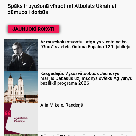
Spāks ir byušonā vīnuotim! Atbolsts Ukrainai
dūmuos i dorbūs
JAUNUOKĪ ROKSTI
Ar muzykalu stuostu Latgolys viestnīceibā
“Gors” svieteis Ontona Rupaiņa 120. jubileju
Kasgadejūs Vysusvātuokuos Jaunovys
Marijis Dabasūs uzjimšonys svātku Aglyunys
bazilikā programa 2026
Aija Mikele. Randeņš