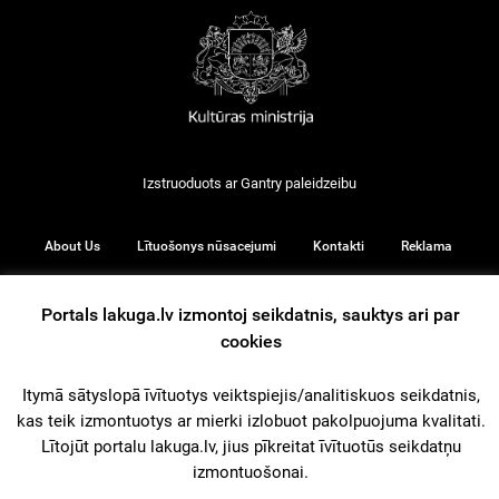
Izstruoduots ar
Gantry
paleidzeibu
About Us
Lītuošonys nūsacejumi
Kontakti
Reklama
Portals lakuga.lv izmontoj seikdatnis, sauktys ari par
cookies
© 2026
Itymā sātyslopā īvītuotys veiktspiejis/analitiskuos seikdatnis,
kas teik izmontuotys ar mierki izlobuot pakolpuojuma kvalitati.
iz augšu
Lītojūt portalu lakuga.lv, jius pīkreitat īvītuotūs seikdatņu
izmontuošonai.