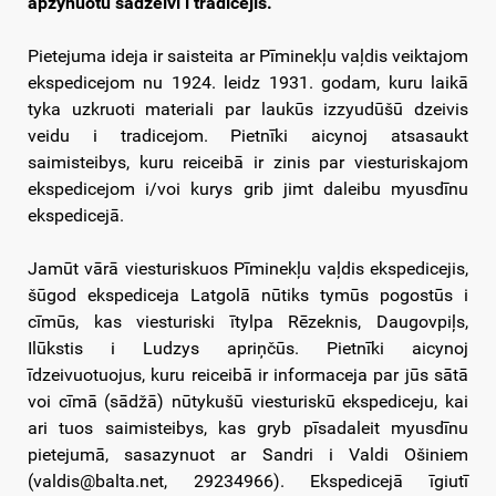
apzynuotu sadzeivi i tradicejis.
Pietejuma ideja ir saisteita ar Pīminekļu vaļdis veiktajom
ekspedicejom nu 1924. leidz 1931. godam, kuru laikā
tyka uzkruoti materiali par laukūs izzyudūšū dzeivis
veidu i tradicejom. Pietnīki aicynoj atsasaukt
saimisteibys, kuru reiceibā ir zinis par viesturiskajom
ekspedicejom i/voi kurys grib jimt daleibu myusdīnu
ekspedicejā.
Jamūt vārā viesturiskuos Pīminekļu vaļdis ekspedicejis,
šūgod ekspediceja Latgolā nūtiks tymūs pogostūs i
cīmūs, kas viesturiski ītylpa Rēzeknis, Daugovpiļs,
Ilūkstis i Ludzys apriņčūs. Pietnīki aicynoj
īdzeivuotuojus, kuru reiceibā ir informaceja par jūs sātā
voi cīmā (sādžā) nūtykušū viesturiskū ekspediceju, kai
ari tuos saimisteibys, kas gryb pīsadaleit myusdīnu
pietejumā, sasazynuot ar Sandri i Valdi Ošiniem
(valdis@balta.net, 29234966). Ekspedicejā īgiutī