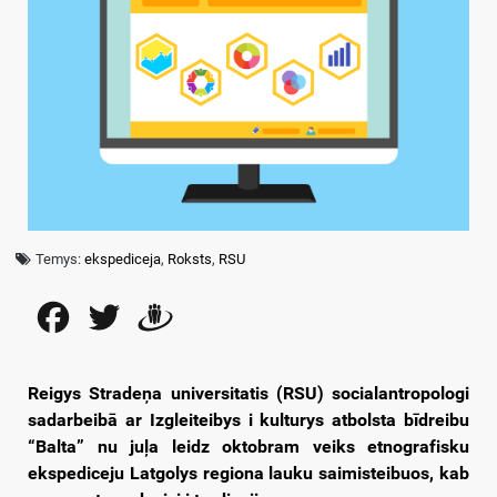
Temys:
ekspediceja
,
Roksts
,
RSU
Facebook
Twitter
Draugiem
Reigys Stradeņa universitatis (RSU) socialantropologi
sadarbeibā ar Izgleiteibys i kulturys atbolsta bīdreibu
“Balta” nu juļa leidz oktobram veiks etnografisku
ekspediceju Latgolys regiona lauku saimisteibuos, kab