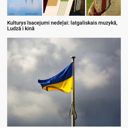
Kulturys īsacejumi nedeļai: latgaliskais muzykā,
Ludzā i kinā