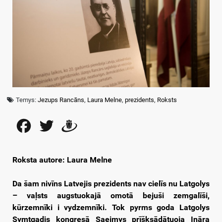
Temys:
Jezups Rancāns
,
Laura Melne
,
prezidents
,
Roksts
Facebook
Twitter
Draugiem
Roksta autore: Laura Melne
Da šam nivīns Latvejis prezidents nav cielīs nu Latgolys
– vaļsts augstuokajā omotā bejuši zemgalīši,
kūrzemnīki i vydzemnīki. Tok pyrms goda Latgolys
Symtgadis kongresā Saeimys prīšksādātuoja Ināra