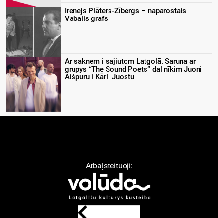
Irenejs Plāters-Zībergs – naparostais
Vabalis grafs
Ar saknem i sajiutom Latgolā. Saruna ar
grupys “The Sound Poets” dalinīkim Juoni
Aišpuru i Kārli Juostu
Atbaļsteituoji: