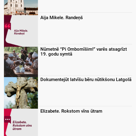
Aija Mikele. Randeņš
Nūmetnē “Pi Ombomīšim!” varēs atsagrīzt
19. godu symtā
Dokumentejūt latvīšu bēru nūtikšonu Latgolā
Elizabete. Rokstom vīns ūtram