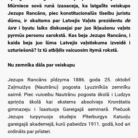
Mūrniece sovā runā izasaceja, ka latgalīts veiskups
Jezups Rancāns, piec konstitucionalūs tīseibu juristu
dūmu, ir skaitoms par Latvejis Vaļsts prezidentu
de
iure
i byutu laiks diskusejai par juo īkļaušonu vaļsts
pyrmūs personu sarokstā. Kas beja Jezups Rancāns, i
kaida beja juo lūma Latvejis vaļstiskuma izveidē i
uzturiešonā? Iz tū atbiļdis vaicuosim itymā rokstā.
Nu zemnīka dāla par veiskupu
Jezups Rancāns pīdzyma 1886. goda 25. oktobrī
Zaļmuižys (Nautrānu) pogosta Lyuzinīkūs zemnīku
saimē. Piec vuiceibu Nautrānu pogosta školā i Ludzys
apriņča školā kai eksterns absolviejs Kronštatis
gimnazeju i īsastuojs Gareigajā seminarā. Piečuok
Jezups turpynuojs studejis Pīterburgys Katuoļu
gareigajā akademejā, kurū pabeidzs 1911. godā, kod ari
ordināts par prīsteri.