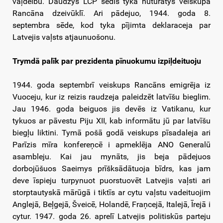
vaļdeibu. Daudzys LCP sēdis tyka nūturātys veiskupa
Rancāna dzeivūklī. Ari pādejuo, 1944. goda 8.
septembra sēde, kod tyka pījimta deklaraceja par
Latvejis vaļsts atjaunuošonu.
Trymdā palīk par prezidenta pīnuokumu izpiļdeituoju
1944. goda septembrī veiskups Rancāns emigrēja iz
Vuoceju, kur iz reizis raudzeja paleidzēt latvīšu bieglim.
Jau 1946. goda beiguos jis devēs iz Vatikanu, kur
tykuos ar pāvestu Piju XII, kab informātu jū par latvīšu
biegļu liktini. Tymā pošā godā veiskups pīsadaleja ari
Parīzis mīra konfereņcē i apmeklēja ANO Generalū
asambleju. Kai jau mynāts, jis beja pādejuos
dorbojūšuos Saeimys prīšksādātuoja bīdrs, kas jam
deve īspieju turpynuot puorstuovēt Latvejis vaļsti ari
storptautyskā mārūgā i tiktīs ar cytu vaļstu vadeituojim
Anglejā, Beļgejā, Šveicē, Holandē, Fraņcejā, Italejā, Īrejā i
cytur. 1947. goda 26. aprelī Latvejis politiskūs parteju