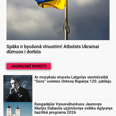
Spāks ir byušonā vīnuotim! Atbolsts Ukrainai
dūmuos i dorbūs
JAUNUOKĪ ROKSTI
Ar muzykalu stuostu Latgolys viestnīceibā
“Gors” svieteis Ontona Rupaiņa 120. jubileju
Kasgadejūs Vysusvātuokuos Jaunovys
Marijis Dabasūs uzjimšonys svātku Aglyunys
bazilikā programa 2026