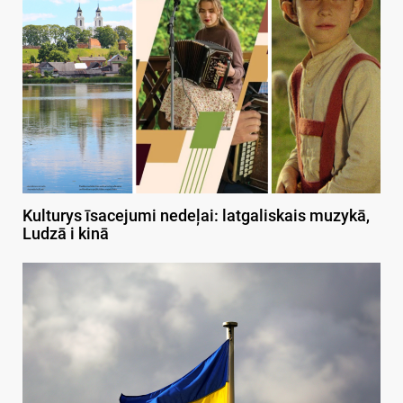
Kulturys īsacejumi nedeļai: latgaliskais muzykā,
Ludzā i kinā