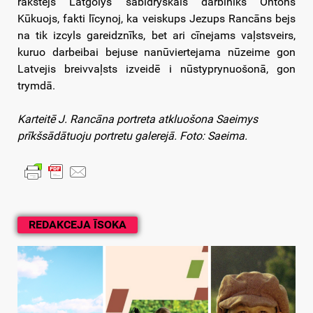
rakstejs Latgolys sabīdryskais darbinīks Ontons
Kūkuojs, fakti līcynoj, ka veiskups Jezups Rancāns bejs
na tik izcyls gareidznīks, bet ari cīnejams vaļstsveirs,
kuruo darbeibai bejuse nanūviertejama nūzeime gon
Latvejis breivvaļsts izveidē i nūstyprynuošonā, gon
trymdā.
Karteitē J. Rancāna portreta atkluošona Saeimys
prīkšsādātuoju portretu galerejā. Foto: Saeima.
REDAKCEJA ĪSOKA