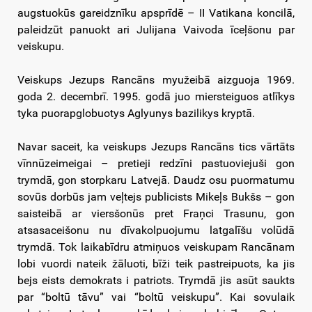
augstuokūs gareidznīku apsprīdē – II Vatikana koncilā,
paleidzūt panuokt ari Julijana Vaivoda īceļšonu par
veiskupu.
Veiskups Jezups Rancāns myužeibā aizguoja 1969.
goda 2. decembrī. 1995. godā juo miersteiguos atlīkys
tyka puorapglobuotys Aglyunys bazilikys kryptā.
Navar saceit, ka veiskups Jezups Rancāns tics vārtāts
vīnnūzeimeigai – pretieji redzīni pastuoviejuši gon
trymdā, gon storpkaru Latvejā. Daudz osu puormatumu
sovūs dorbūs jam veļtejs publicists Mikeļs Bukšs – gon
saisteibā ar viersšonūs pret Fraņci Trasunu, gon
atsasaceišonu nu dīvakolpuojumu latgalīšu volūdā
trymdā. Tok laikabīdru atmiņuos veiskupam Rancānam
lobi vuordi nateik žāluoti, bīži teik pastreipuots, ka jis
bejs eists demokrats i patriots. Trymdā jis asūt saukts
par “boltū tāvu” vai “boltū veiskupu”. Kai sovulaik