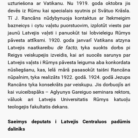
uzturiešona ar Vatikanu. Nu 1919. goda oktobra jis
devēs iz Rūmu kai specialais syutnis pi Svātuo Krāsla.
Tī J. Rancāns nūdybynuoja kontaktus ar ītekmeigim
bazneicys i cytu vaļstu puorstuovim, izplotūt viests par
jaunū Latvejis vaļsti i panuokūt tai lobvieleigu Rūmys
pāvesta attīksmi. 1920. goda janvarī Vatikans atzyna
Latvejis naatkareibu
de facto
, tyka suokts dorbs pi
Reigys veiskupejis izveidis, kai ari suocēs sarunys par
Latvejis vaļsts i Rūmys pāvesta leiguma aba konkordata
nūsliegšanu, kas, lelā mārā pasasokūt taišni Rancāna
nūpalnim, tyka realizāts 1922. godā. 1924. godā Jezups
Rancāns tyka konsekrāts par veiskupu. Jis dorbuojīs ari
kai vuiceibspāks – Aglyunys Gareiguo seminara rektors,
vāluok ari Latvejis Universitatis Rūmys katuoļu
teologejis fakultatis dekans.
Saeimys deputats i Latvejis Centraluos padūmis
dalinīks