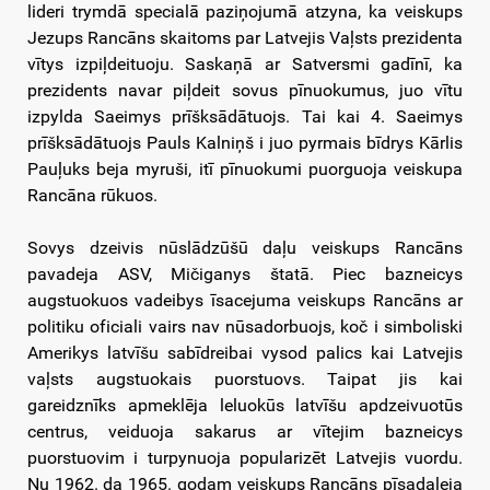
lideri trymdā specialā paziņojumā atzyna, ka veiskups
Jezups Rancāns skaitoms par Latvejis Vaļsts prezidenta
vītys izpiļdeituoju. Saskaņā ar Satversmi gadīnī, ka
prezidents navar piļdeit sovus pīnuokumus, juo vītu
izpylda Saeimys prīšksādātuojs. Tai kai 4. Saeimys
prīšksādātuojs Pauls Kalniņš i juo pyrmais bīdrys Kārlis
Pauļuks beja myruši, itī pīnuokumi puorguoja veiskupa
Rancāna rūkuos.
Sovys dzeivis nūslādzūšū daļu veiskups Rancāns
pavadeja ASV, Mičiganys štatā. Piec bazneicys
augstuokuos vadeibys īsacejuma veiskups Rancāns ar
politiku oficiali vairs nav nūsadorbuojs, koč i simboliski
Amerikys latvīšu sabīdreibai vysod palics kai Latvejis
vaļsts augstuokais puorstuovs. Taipat jis kai
gareidznīks apmeklēja leluokūs latvīšu apdzeivuotūs
centrus, veiduoja sakarus ar vītejim bazneicys
puorstuovim i turpynuoja popularizēt Latvejis vuordu.
Nu 1962. da 1965. godam veiskups Rancāns pīsadaleja