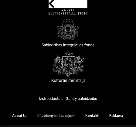
Izstruoduots ar
Gantry
paleidzeibu
About Us
Lītuošonys nūsacejumi
Kontakti
Reklama