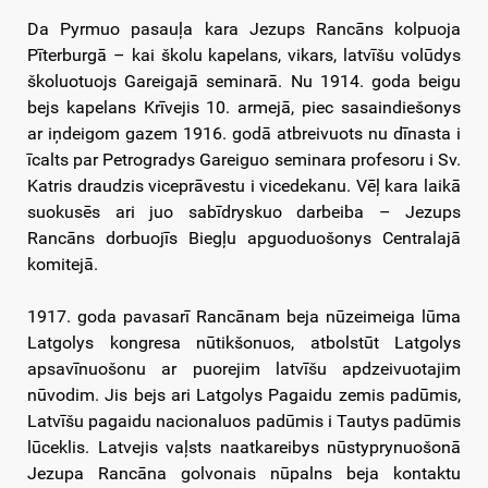
Da Pyrmuo pasauļa kara Jezups Rancāns kolpuoja
Pīterburgā – kai školu kapelans, vikars, latvīšu volūdys
školuotuojs Gareigajā seminarā. Nu 1914. goda beigu
bejs kapelans Krīvejis 10. armejā, piec sasaindiešonys
ar iņdeigom gazem 1916. godā atbreivuots nu dīnasta i
īcalts par Petrogradys Gareiguo seminara profesoru i Sv.
Katris draudzis viceprāvestu i vicedekanu. Vēļ kara laikā
suokusēs ari juo sabīdryskuo darbeiba – Jezups
Rancāns dorbuojīs Biegļu apguoduošonys Centralajā
komitejā.
1917. goda pavasarī Rancānam beja nūzeimeiga lūma
Latgolys kongresa nūtikšonuos, atbolstūt Latgolys
apsavīnuošonu ar puorejim latvīšu apdzeivuotajim
nūvodim. Jis bejs ari Latgolys Pagaidu zemis padūmis,
Latvīšu pagaidu nacionaluos padūmis i Tautys padūmis
lūceklis. Latvejis vaļsts naatkareibys nūstyprynuošonā
Jezupa Rancāna golvonais nūpalns beja kontaktu