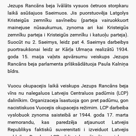
Jezups Rancāns beja īvālāts vysuos četruos storpkaru
laikā asūšajuos Saeimuos. Jis puorstuovēja Latgolys
Kristeigūs zemnīku savīneibu (parteja vairuokkuort
mainejuse nūsaukumus, zynoma ari kai Kristeigūs
zemnīku parteja i Kristeigūs zemnīku i katuoļu parteja).
Suocūt nu 2. Saeimys, leidz pat 4. Saeimys darbeibys
puortraukšonai leidz ar Kārļa Ulmaņa realizātū 1934.
goda 15. maija vaļsts apvārsumu veiskups Jezups
Rancāns beja parlamenta prīšksādātuoja Paula Kalniņa
bīdrs.
Vuocu okupacejis laikā veiskups Jezups Rancāns beja
vīns nu nalegaluos Latvejis Centraluos padūmis (LCP)
dalinīkim. Organizaceja īsastuoja gon pret padūmu, gon
nacistiskuos Vuocejis okupacejis režimim. LCP darbeiba
vyslobuok zynoma saisteibā ar 1944. goda 17. marta
memorandu, kas paredzēja atjaunuot Latvejis
Republikys faktiskū suverenitati i izveiduot Latvejis