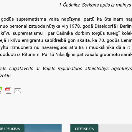
I. Čašniks. Sorkons aplis iz malnys
 godūs suprematisma vaira napīzyna, partū ka Stalinam napat
muo personalizstuode nūtyka viņ 1978. godā Diseldorfā i Berli
 krīvu suprematismu i par Čašnika dorbim torgūs tureigī kole
vejā i krīvu emigrantu sabīdreibā gon skaita, ka 70. godūs Leni
vyltu izmuoneiti nu navareiguos atraitis i muokslinīka dāla it 
uoduoti iz Rītumim. Par tū Niks Iļjins pat vasalu gruomotu sarak
sts sagataveits ar Vaļsts regionaluos atteisteibys agenturys
zekļu.
E I RELIGEJA
LITERATURA