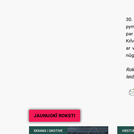
30.
pyr
par
Krī
ar 
nūg
Rok
leid
JAUNUOKĪ ROKSTI
EKRANS I SKOTIVE
VIESTUR