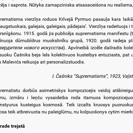
zēja i saprota. Nūtyka zamapziniska atsasaceišona nu realisma,
rematisma vierzīņs roduos Krīvejā Pyrmuo pasauļa kara laik
augstuokais, galejais, galeigais, pādejais’. Vierzīņa radeituojs i 
rsnīgšonu. 1915. godā jis publicēja suprematisma manifestu (tūl
īnuoja dūmubīdrus muokslinīku grupā, 1920. godā radeja p
вердители нового искусства
). Apvīneibā izcēle dailradis kol
suoku Čašniks beja lels kolektivuos kusteibys entuziasts, pa
s Malevičs reikuoja ari personalizstuodis.
I. Čašniks “Suprematisms”, 1923, Vaļst
rematistu dorbūs asimetriskys kompozicejis veidoj atškireig
mu, izmāru i leņču vysaideiba roda itamuos kompozicejuos
snstyurus kusteigus kosmosā. Teik izcalts kruosys puoruoku
osa teik atbreivuota nu paleiglūmu, nu kolpuošonys cytim mierk
ļrade trejatā