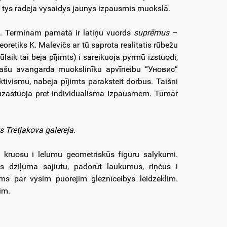
 tys radeja vysaidys jaunys izpausmis muokslā.
ā. Terminam pamatā ir latiņu vuords
suprēmus
–
teoretiks K. Malevičs ar tū saprota realitatis rūbežu
aik tai beja pījimts) i sareikuoja pyrmū izstuodi,
lašu avangarda muokslinīku apvīneibu “Уновис“
ektivismu, nabeja pījimts paraksteit dorbus. Taišni
t uzastuoja pret individualisma izpausmem. Tūmār
s Tretjakova galereja.
u kruosu i lelumu geometriskūs figuru salykumi.
 dziļuma sajiutu, padorūt laukumus, riņčus i
ms par vysim puorejim gleznīceibys leidzeklim.
im.