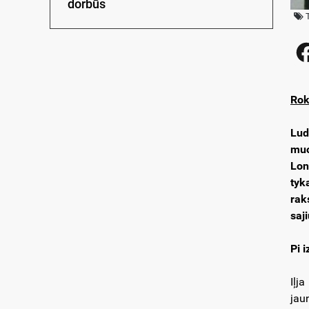
dorbūs
Rok
Lud
muo
Lon
tyk
rak
saji
Pi 
Iļj
jau