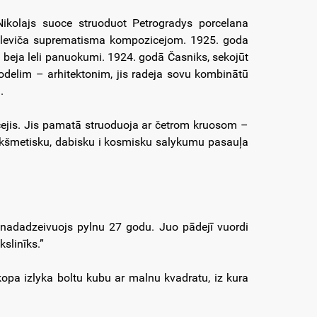
Nikolajs suoce struoduot Petrogradys porcelana
 Maleviča suprematisma kompozicejom. 1925. goda
 beja leli panuokumi. 1924. godā Časniks, sekojūt
delim – arhitektonim, jis radeja sovu kombinātū
.
acejis. Jis pamatā struoduoja ar četrom kruosom –
rīkšmetisku, dabisku i kosmisku salykumu pasauļa
nadadzeivuojs pylnu 27 godu. Juo pādejī vuordi
slinīks.”
kopa izlyka boltu kubu ar malnu kvadratu, iz kura