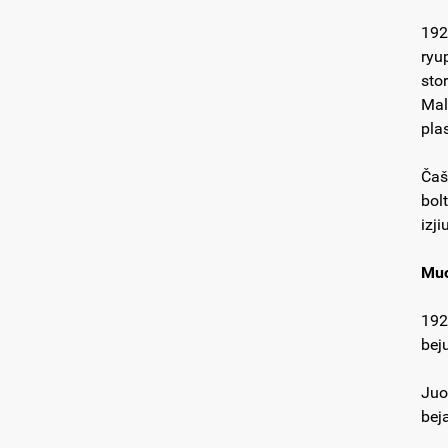
192
ryu
sto
Mal
plas
Čaš
bol
izji
Muo
192
bej
Juo
bej