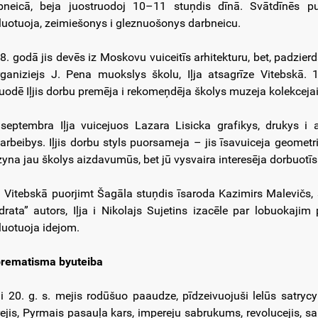
bneicā, beja juostruodoj 10–11 stuņdis dīnā. Svātdīnēs 
luotuoja, zeimiešonys i gleznuošonys darbneicu.
8. godā jis devēs iz Moskovu vuiceitīs arhitekturu, bet, padzier
rganiziejs J. Pena muokslys školu, Iļja atsagrīze Vitebskā. 
tuodē Iļjis dorbu premēja i rekomeņdēja školys muzeja kolekcejai
septembra Iļja vuicejuos Lazara Lisicka grafikys, drukys i 
arbeibys. Iļjis dorbu styls puorsameja – jis īsavuiceja geome
zyna jau školys aizdavumūs, bet jū vysvaira interesēja dorbuotīs
 Vitebskā puorjimt Šagāla stuņdis īsaroda Kazimirs Malevičs
drata” autors, Iļja i Nikolajs Sujetins izacēle par lobuokaji
luotuoja idejom.
rematisma byuteiba
 i 20. g. s. mejis rodūšuo paaudze, pīdzeivuojuši lelūs satrycy
rejis, Pyrmais pasauļa kars, impereju sabrukums, revolucejis, sa