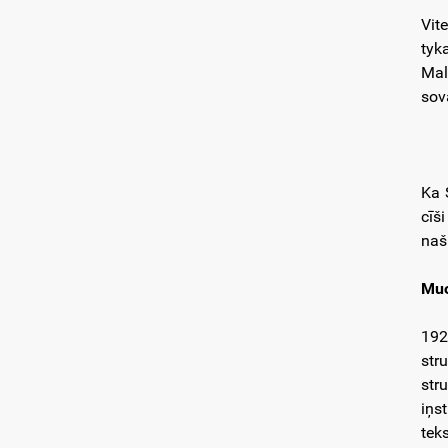
Vit
tyk
Mal
sov
Ka 
cīš
našk
Muo
192
str
str
iņs
teks