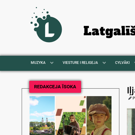
Latgalī
MUZYKA
VIESTURE I RELIGEJA
CYLVĀKI
REDAKCEJA ĪSOKA
I
P