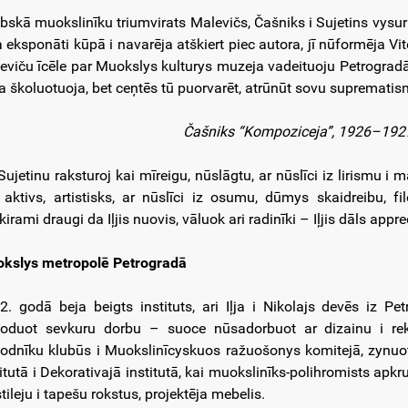
ebskā muokslinīku triumvirats Malevičs, Čašniks i Sujetins vysur
a eksponāti kūpā i navarēja atškiert piec autora, jī nūformēja 
eviču īcēle par Muokslys kulturys muzeja vadeituoju Petrogradā,
a školuotuoja, bet ceņtēs tū puorvarēt, atrūnūt sovu suprematism
Čašniks “Kompoziceja”, 1926–1927,
Sujetinu raksturoj kai mīreigu, nūslāgtu, ar nūslīci iz lirismu i
i aktivs, artistisks, ar nūslīci iz osumu, dūmys skaidreibu, 
irami draugi da Iļjis nuovis, vāluok ari radinīki – Iļjis dāls appr
kslys metropolē Petrogradā
2. godā beja beigts instituts, ari Iļja i Nikolajs devēs iz P
uoduot sevkuru dorbu – suoce nūsadorbuot ar dizainu i rek
uodnīku klubūs i Muokslinīcyskuos ražuošonys komitejā, zynuot
titutā i Dekorativajā institutā, kai muokslinīks-polihromists apkr
tileju i tapešu rokstus, projektēja mebelis.