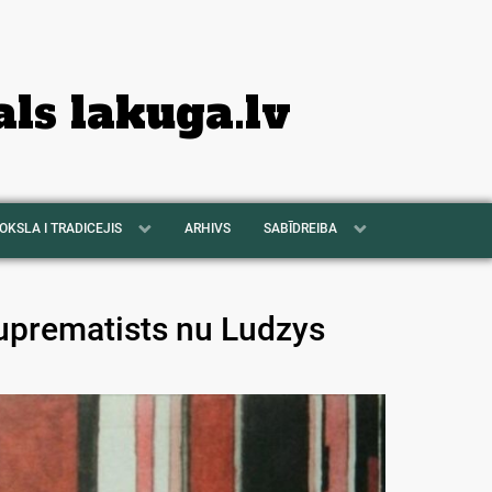
als lakuga.lv
OKSLA I TRADICEJIS
ARHIVS
SABĪDREIBA
suprematists nu Ludzys