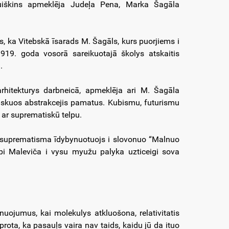
puiškins apmeklēja Judeļa Pena, Marka Šagāla
ds, ka Vitebskā īsarads M. Šagāls, kurs puorjiems i
1919. goda vosorā sareikuotajā školys atskaitis
.
arhitekturys darbneicā, apmeklēja ari M. Šagāla
triskuos abstrakcejis pamatus. Kubismu, futurismu
 ar suprematiskū telpu.
, suprematisma īdybynuotuojs i slovonuo “Malnuo
m pi Maleviča i vysu myužu palyka uzticeigi sova
nuojumus, kai molekulys atkluošona, relativitatis
prota, ka pasauļs vaira nav taids, kaidu jū da ituo