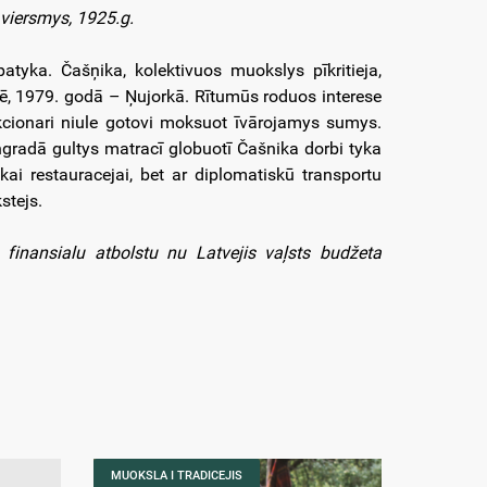
 viersmys, 1925.g.
yka. Čašņika, kolektivuos muokslys pīkritieja,
nē, 1979. godā – Ņujorkā. Rītumūs roduos interese
kcionari niule gotovi moksuot īvārojamys sumys.
ngradā gultys matracī globuotī Čašnika dorbi tyka
kai restauracejai, bet ar diplomatiskū transportu
stejs.
 finansialu atbolstu nu Latvejis vaļsts budžeta
MUOKSLA I TRADICEJIS