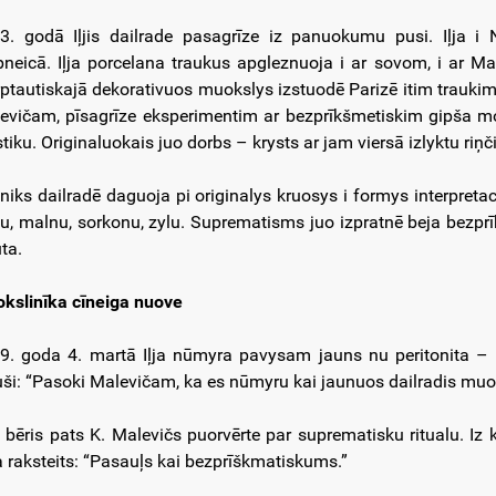
3. godā Iļjis dailrade pasagrīze iz panuokumu pusi. Iļja i 
pneicā. Iļja porcelana traukus apgleznuoja i ar sovom, i ar
rptautiskajā dekorativuos muokslys izstuodē Parizē itim traukim
evičam, pīsagrīze eksperimentim ar bezprīkšmetiskim gipša mo
tiku. Originaluokais juo dorbs – krysts ar jam viersā izlyktu riņči
niks dailradē daguoja pi originalys kruosys i formys interpret
tu, malnu, sorkonu, zylu. Suprematisms juo izpratnē beja bezp
uta.
kslinīka cīneiga nuove
9. goda 4. martā Iļja nūmyra pavysam jauns nu peritonita – 
uši: “Pasoki Malevičam, ka es nūmyru kai jaunuos dailradis muok
 bēris pats K. Malevičs puorvērte par suprematisku ritualu. Iz 
a raksteits: “Pasauļs kai bezprīškmatiskums.”