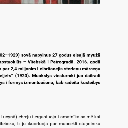
02–1929) sovā napylnus 27 godus eisajā myužā
apstuokļūs – Vitebskā i Petrogradā. 2016. godā
a par 2,4 miljonim Lelbritanejis sterleņu mārceņu
ļjefs” (1920). Muokslys viesturnīki juo dailradi
ys i formys izmontuošonu, kab radeitu kusteibys
ik Lucynā) ebreju tierguotuoja i amatnīka saimē kai
ebsku, tī jū īkuortuoja par muocekli stuņdinīku