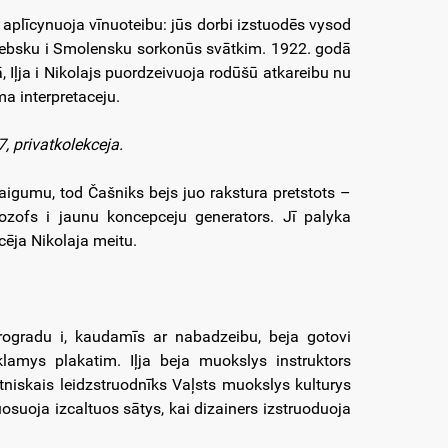
 aplīcynuoja vīnuoteibu: jūs dorbi izstuodēs vysod
Vitebsku i Smolensku sorkonūs svātkim. 1922. godā
 Iļja i Nikolajs puordzeivuoja rodūšū atkareibu nu
a interpretaceju.
 privatkolekceja.
 maigumu, tod Čašniks bejs juo rakstura pretstots –
filozofs i jaunu koncepceju generators. Jī palyka
ecēja Nikolaja meitu.
etrogradu i, kaudamīs ar nabadzeibu, beja gotovi
lamys plakatim. Iļja beja muokslys instruktors
niskais leidzstruodnīks Vaļsts muokslys kulturys
uosuoja izcaltuos sātys, kai dizainers izstruoduoja