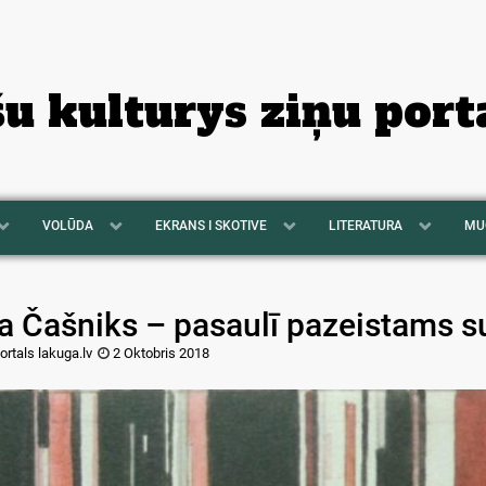
šu kulturys ziņu port
VOLŪDA
EKRANS I SKOTIVE
LITERATURA
MU
ļja Čašniks – pasaulī pazeistams 
ortals lakuga.lv
2 Oktobris 2018