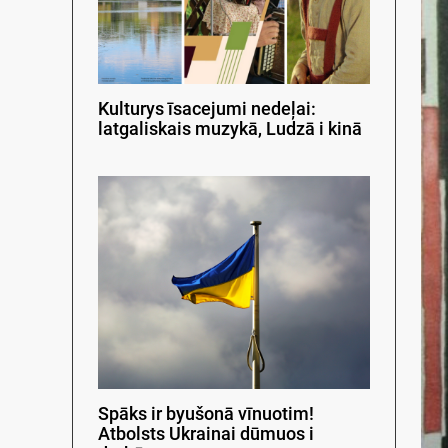
Kulturys īsacejumi nedeļai:
latgaliskais muzykā, Ludzā i kinā
Spāks ir byušonā vīnuotim!
Atbolsts Ukrainai dūmuos i