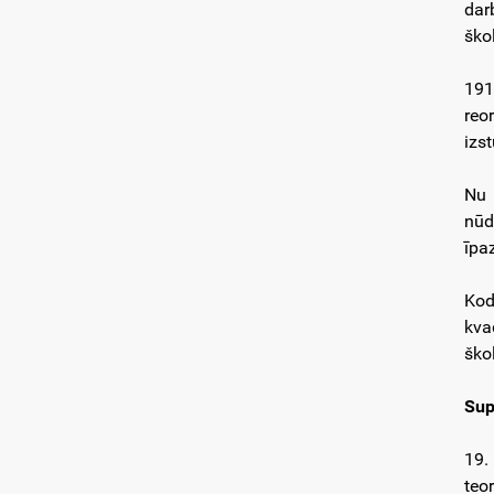
dar
ško
191
reo
izs
Nu 
nūd
īpa
Kod
kva
ško
Sup
19.
teo