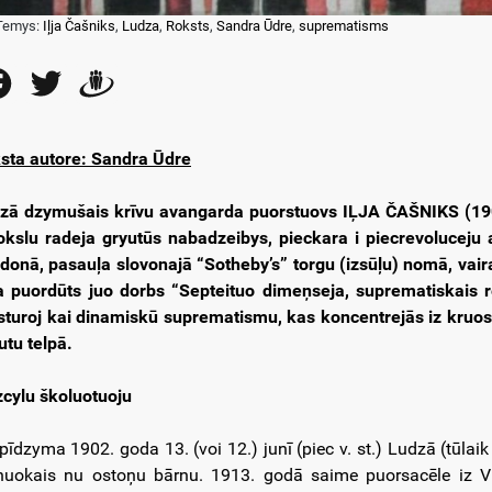
Temys:
Iļja Čašniks
,
Ludza
,
Roksts
,
Sandra Ūdre
,
suprematisms
Facebook
Twitter
Draugiem
sta autore: Sandra Ūdre
zā dzymušais krīvu avangarda puorstuovs IĻJA ČAŠNIKS (19
kslu radeja gryutūs nabadzeibys, pieckara i piecrevoluceju 
donā, pasauļa slovonajā “Sotheby’s” torgu (izsūļu) nomā, vair
a puordūts juo dorbs “Septeituo dimeņseja, suprematiskais re
sturoj kai dinamiskū suprematismu, kas koncentrejās iz kruos
utu telpā.
izcylu školuotuoju
a pīdzyma 1902. goda 13. (voi 12.) junī (piec v. st.) Ludzā (tūla
nuokais nu ostoņu bārnu. 1913. godā saime puorsacēle iz Vit