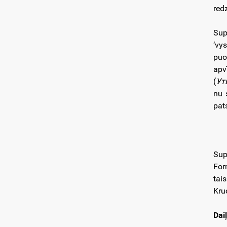
red
Sup
‘vys
puo
apv
(
Ут
nu 
pat
Sup
For
tai
Kru
Dai