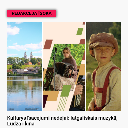
REDAKCEJA ĪSOKA
Kulturys īsacejumi nedeļai: latgaliskais muzykā,
Ludzā i kinā