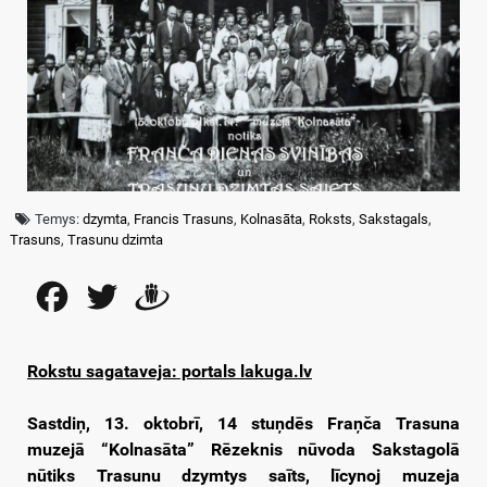
Temys:
dzymta
,
Francis Trasuns
,
Kolnasāta
,
Roksts
,
Sakstagals
,
Trasuns
,
Trasunu dzimta
Facebook
Twitter
Draugiem
Rokstu sagataveja: portals lakuga.lv
Sastdiņ, 13. oktobrī, 14
stuņdēs Fraņča Trasuna
muzejā “Kolnasāta” Rēzeknis nūvoda Sakstagolā
nūtiks Trasunu dzymtys saīts, līcynoj muzeja