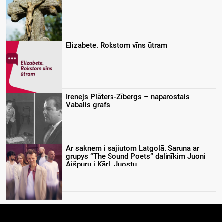
Elizabete. Rokstom vīns ūtram
Irenejs Plāters-Zībergs – naparostais
Vabalis grafs
Ar saknem i sajiutom Latgolā. Saruna ar
grupys “The Sound Poets” dalinīkim Juoni
Aišpuru i Kārli Juostu