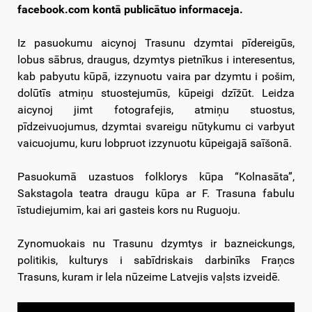
facebook.com kontā publicātuo informaceja.
Iz pasuokumu aicynoj Trasunu dzymtai pīdereigūs,
lobus sābrus, draugus, dzymtys pietnīkus i interesentus,
kab pabyutu kūpā, izzynuotu vaira par dzymtu i pošim,
dolūtīs atmiņu stuostejumūs, kūpeigi dzīžūt. Leidza
aicynoj jimt fotografejis, atmiņu stuostus,
pīdzeivuojumus, dzymtai svareigu nūtykumu ci varbyut
vaicuojumu, kuru lobpruot izzynuotu kūpeigajā saīšonā.
Pasuokumā uzastuos folklorys kūpa “Kolnasāta”,
Sakstagola teatra draugu kūpa ar F. Trasuna fabulu
īstudiejumim, kai ari gasteis kors nu Ruguoju.
Zynomuokais nu Trasunu dzymtys ir bazneickungs,
politikis, kulturys i sabīdriskais darbinīks Fraņcs
Trasuns, kuram ir lela nūzeime Latvejis vaļsts izveidē.