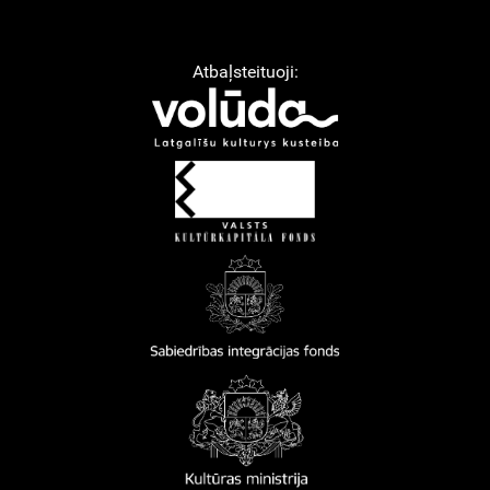
Atbaļsteituoji: