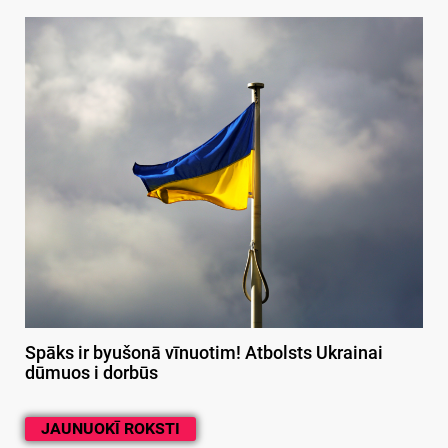
Spāks ir byušonā vīnuotim! Atbolsts Ukrainai
dūmuos i dorbūs
JAUNUOKĪ ROKSTI