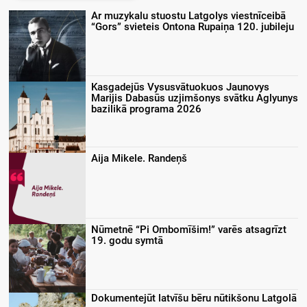
Ar muzykalu stuostu Latgolys viestnīceibā
“Gors” svieteis Ontona Rupaiņa 120. jubileju
Kasgadejūs Vysusvātuokuos Jaunovys
Marijis Dabasūs uzjimšonys svātku Aglyunys
bazilikā programa 2026
Aija Mikele. Randeņš
Nūmetnē “Pi Ombomīšim!” varēs atsagrīzt
19. godu symtā
Dokumentejūt latvīšu bēru nūtikšonu Latgolā