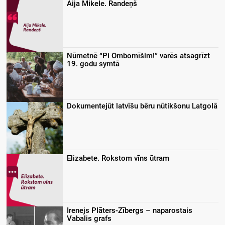
Aija Mikele. Randeņš
Nūmetnē “Pi Ombomīšim!” varēs atsagrīzt
19. godu symtā
Dokumentejūt latvīšu bēru nūtikšonu Latgolā
Elizabete. Rokstom vīns ūtram
Irenejs Plāters-Zībergs – naparostais
Vabalis grafs