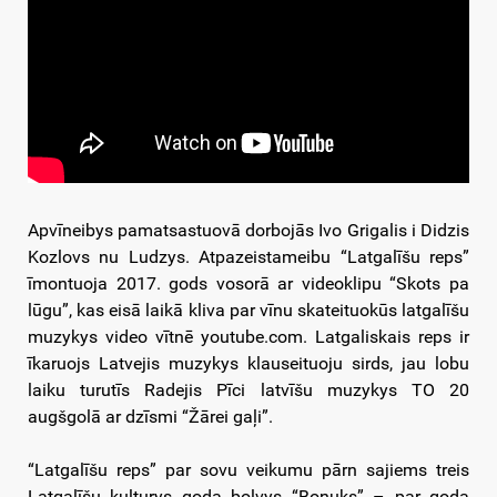
Apvīneibys pamatsastuovā dorbojās Ivo Grigalis i Didzis
Kozlovs nu Ludzys. Atpazeistameibu “Latgalīšu reps”
īmontuoja 2017. gods vosorā ar videoklipu “Skots pa
lūgu”, kas eisā laikā kliva par vīnu skateituokūs latgalīšu
muzykys video vītnē youtube.com. Latgaliskais reps ir
īkaruojs Latvejis muzykys klauseituoju sirds, jau lobu
laiku turutīs Radejis Pīci latvīšu muzykys TO 20
augšgolā ar dzīsmi “Žārei gaļi”.
“Latgalīšu reps” par sovu veikumu pārn sajiems treis
Latgalīšu kulturys goda bolvys “Boņuks” – par goda