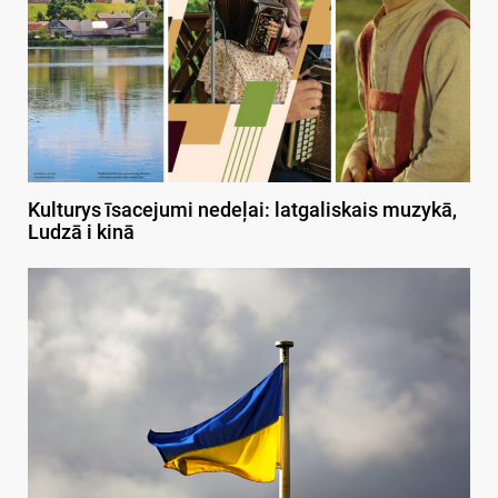
Kulturys īsacejumi nedeļai: latgaliskais muzykā,
Ludzā i kinā