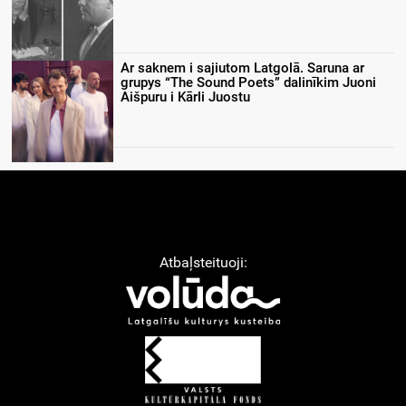
Ar saknem i sajiutom Latgolā. Saruna ar
grupys “The Sound Poets” dalinīkim Juoni
Aišpuru i Kārli Juostu
Atbaļsteituoji: