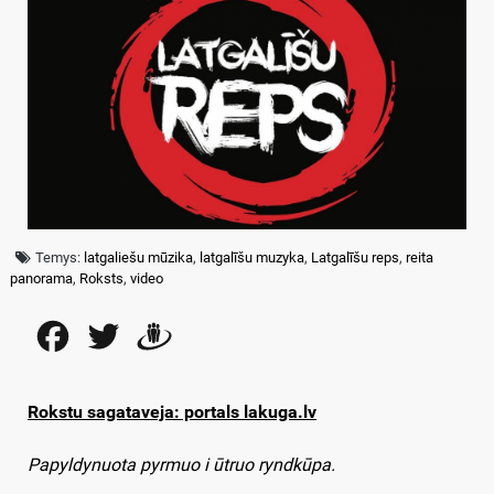
Temys:
latgaliešu mūzika
,
latgalīšu muzyka
,
Latgalīšu reps
,
reita
panorama
,
Roksts
,
video
Facebook
Twitter
Draugiem
Rokstu sagataveja: portals lakuga.lv
Papyldynuota pyrmuo i ūtruo ryndkūpa.