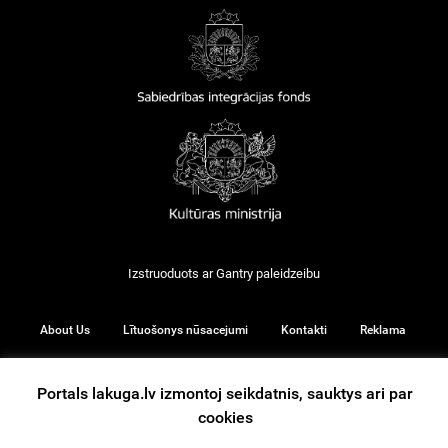
Izstruoduots ar
Gantry
paleidzeibu
About Us
Lītuošonys nūsacejumi
Kontakti
Reklama
Portals lakuga.lv izmontoj seikdatnis, sauktys ari par
cookies
© 2026