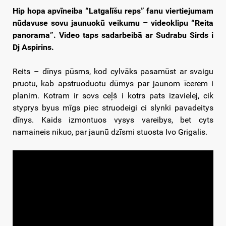
Hip hopa apvīneiba “Latgalīšu reps” fanu viertiejumam
nūdavuse sovu jaunuokū veikumu – videoklipu “Reita
panorama”. Video taps sadarbeibā ar Sudrabu Sirds i
Dj Aspirins.
Reits – dīnys pūsms, kod cylvāks pasamūst ar svaigu
pruotu, kab apstruoduotu dūmys par jaunom īcerem i
planim. Kotram ir sovs ceļš i kotrs pats izavielej, cik
styprys byus mīgs piec struodeigi ci slynki pavadeitys
dīnys. Kaids izmontuos vysys vareibys, bet cyts
namaineis nikuo, par jaunū dzīsmi stuosta Ivo Grigalis.