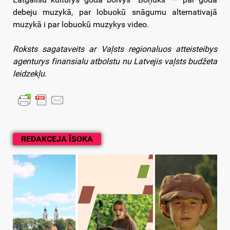
debeju muzykā, par lobuokū snāgumu alternativajā
muzykā i par lobuokū muzykys video.
Roksts sagataveits ar Vaļsts regionaluos atteisteibys
agenturys finansialu atbolstu nu Latvejis vaļsts budžeta
leidzekļu.
REDAKCEJA ĪSOKA