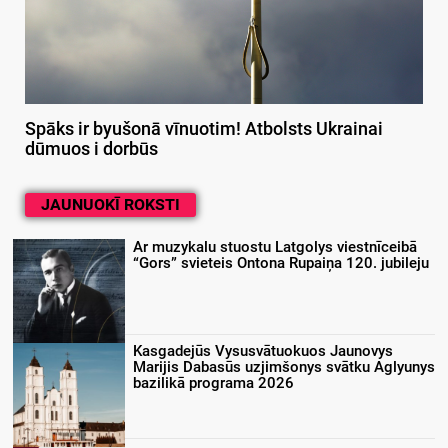
Spāks ir byušonā vīnuotim! Atbolsts Ukrainai
dūmuos i dorbūs
JAUNUOKĪ ROKSTI
Ar muzykalu stuostu Latgolys viestnīceibā
“Gors” svieteis Ontona Rupaiņa 120. jubileju
Kasgadejūs Vysusvātuokuos Jaunovys
Marijis Dabasūs uzjimšonys svātku Aglyunys
bazilikā programa 2026