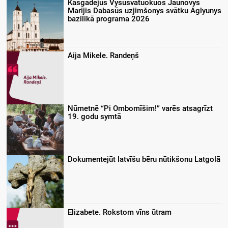
Kasgadejūs Vysusvātuokuos Jaunovys
Marijis Dabasūs uzjimšonys svātku Aglyunys
bazilikā programa 2026
Aija Mikele. Randeņš
Nūmetnē “Pi Ombomīšim!” varēs atsagrīzt
19. godu symtā
Dokumentejūt latvīšu bēru nūtikšonu Latgolā
Elizabete. Rokstom vīns ūtram