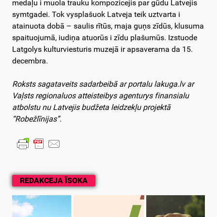
medaļu i muola trauku kompozicejis par gūdu Latvejis
symtgadei. Tok vysplašuok Latveja teik uztvarta i
atainuota dobā – saulis rītūs, maja guņs zīdūs, klusuma
spaituojumā, iudiņa atuorūs i zīdu plašumūs. Izstuode
Latgolys kulturviesturis muzejā ir apsaverama da 15.
decembra.
Roksts sagataveits sadarbeibā ar portalu lakuga.lv ar
Vaļsts regionaluos atteisteibys agenturys finansialu
atbolstu nu Latvejis budžeta leidzekļu projektā
“Robežlīnijas”.
REDAKCEJA ĪSOKA