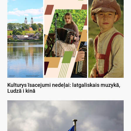
Kulturys īsacejumi nedeļai: latgaliskais muzykā,
Ludzā i kinā