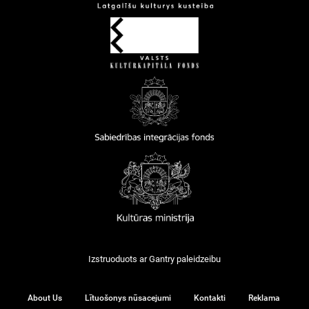
Izstruoduots ar
Gantry
paleidzeibu
About Us
Lītuošonys nūsacejumi
Kontakti
Reklama