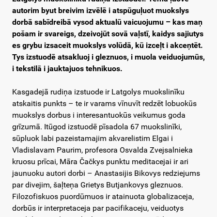
autorim byut breivim izvēlē i atspūguļuot muokslys
dorbā sabīdreibā vysod aktualū vaicuojumu – kas maņ
pošam ir svareigs, dzeivojūt sovā vaļstī, kaidys sajiutys
es grybu izsaceit muokslys volūdā, kū izceļt i akceņtēt.
Tys izstuodē atsakluoj i gleznuos, i muola veiduojumūs,
i tekstilā i jauktajuos tehnikuos.
Kasgadejā rudiņa izstuode ir Latgolys muokslinīku
atskaitis punkts – te ir varams vīnuvīt redzēt lobuokūs
muokslys dorbus i interesantuokūs veikumus goda
grīzumā. Itūgod izstuodē pīsadola 67 muokslinīki,
sūpluok labi pazeistamajim akvarelistim Elgai i
Vladislavam Paurim, profesora Osvalda Zvejsalnieka
kruosu prīcai, Māra Čačkys punktu meditacejai ir ari
jaunuoku autori dorbi – Anastasijis Bikovys redziejums
par divejim, šaļteņa Grietys Butjankovys gleznuos.
Filozofiskuos puordūmuos ir atainuota globalizaceja,
dorbūs ir interpretaceja par pacifikaceju, veiduotys