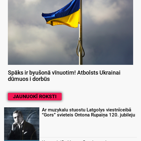
Spāks ir byušonā vīnuotim! Atbolsts Ukrainai
dūmuos i dorbūs
JAUNUOKĪ ROKSTI
Ar muzykalu stuostu Latgolys viestnīceibā
“Gors” svieteis Ontona Rupaiņa 120. jubileju