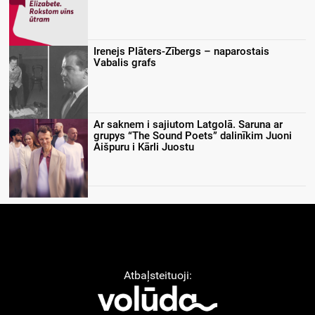
Irenejs Plāters-Zībergs – naparostais
Vabalis grafs
Ar saknem i sajiutom Latgolā. Saruna ar
grupys “The Sound Poets” dalinīkim Juoni
Aišpuru i Kārli Juostu
Atbaļsteituoji: