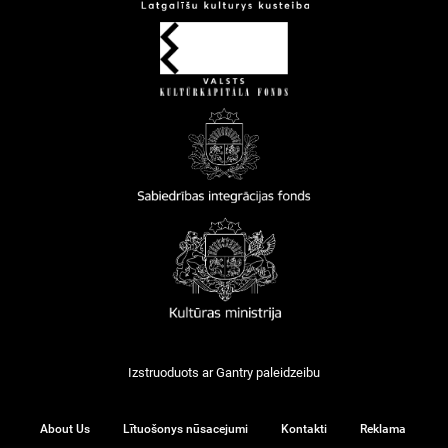
Izstruoduots ar
Gantry
paleidzeibu
About Us
Lītuošonys nūsacejumi
Kontakti
Reklama