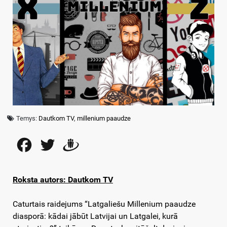
Temys:
Dautkom TV
,
millenium paaudze
Facebook
Twitter
Draugiem
Roksta autors: Dautkom TV
Caturtais raidejums “Latgaliešu Millenium paaudze
diasporā: kādai jābūt Latvijai un Latgalei, kurā