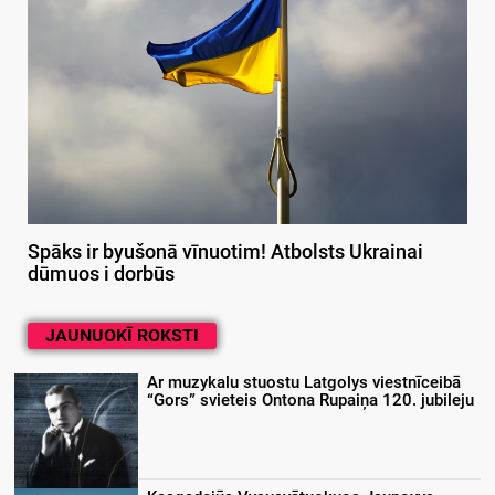
Spāks ir byušonā vīnuotim! Atbolsts Ukrainai
dūmuos i dorbūs
JAUNUOKĪ ROKSTI
Ar muzykalu stuostu Latgolys viestnīceibā
“Gors” svieteis Ontona Rupaiņa 120. jubileju