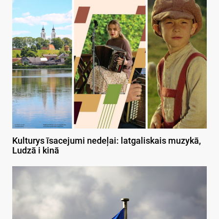
Kulturys īsacejumi nedeļai: latgaliskais muzykā,
Ludzā i kinā