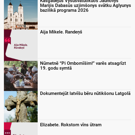
Kasgadejūs Vysusvātuokuos Jaunovys
Marijis Dabasūs uzjimšonys svātku Aglyunys
bazilikā programa 2026
Aija Mikele. Randeņš
Nūmetnē “Pi Ombomīšim!” varēs atsagrīzt
19. godu symtā
Dokumentejūt latvīšu bēru nūtikšonu Latgolā
Elizabete. Rokstom vīns ūtram