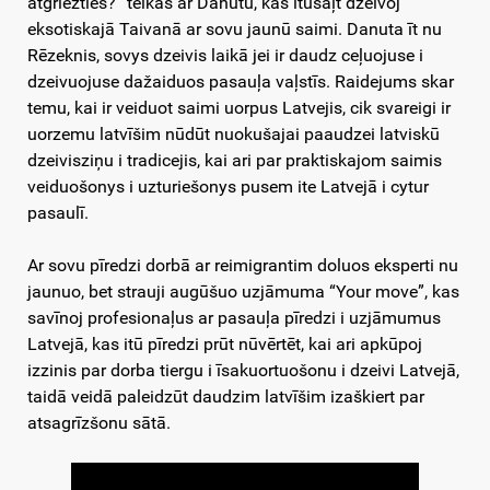
atgriezties?” teikās ar Danutu, kas itūšaļt dzeivoj
eksotiskajā Taivanā ar sovu jaunū saimi. Danuta īt nu
Rēzeknis, sovys dzeivis laikā jei ir daudz ceļuojuse i
dzeivuojuse dažaiduos pasauļa vaļstīs. Raidejums skar
temu, kai ir veiduot saimi uorpus Latvejis, cik svareigi ir
uorzemu latvīšim nūdūt nuokušajai paaudzei latviskū
dzeivisziņu i tradicejis, kai ari par praktiskajom saimis
veiduošonys i uzturiešonys pusem ite Latvejā i cytur
pasaulī.
Ar sovu pīredzi dorbā ar reimigrantim doluos eksperti nu
jaunuo, bet strauji augūšuo uzjāmuma “Your move”, kas
savīnoj profesionaļus ar pasauļa pīredzi i uzjāmumus
Latvejā, kas itū pīredzi prūt nūvērtēt, kai ari apkūpoj
izzinis par dorba tiergu i īsakuortuošonu i dzeivi Latvejā,
taidā veidā paleidzūt daudzim latvīšim izaškiert par
atsagrīzšonu sātā.