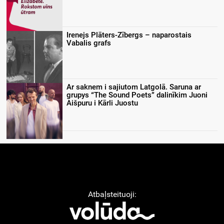
Irenejs Plāters-Zībergs – naparostais
Vabalis grafs
Ar saknem i sajiutom Latgolā. Saruna ar
grupys “The Sound Poets” dalinīkim Juoni
Aišpuru i Kārli Juostu
Atbaļsteituoji: