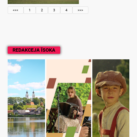
<<<
1
2
3
4
>>>
REDAKCEJA ĪSOKA