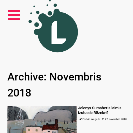
Archive: Novembris
2018
Jelenys Šumaheris laimis
izstuode Rēzeknē
Portals lakuga.lv
22 Novembris 2018