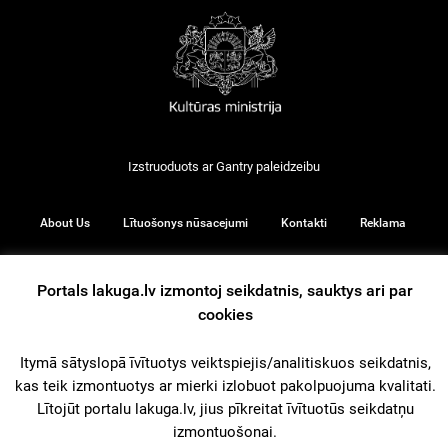
Izstruoduots ar
Gantry
paleidzeibu
About Us
Lītuošonys nūsacejumi
Kontakti
Reklama
Portals lakuga.lv izmontoj seikdatnis, sauktys ari par
cookies
© 2026
Itymā sātyslopā īvītuotys veiktspiejis/analitiskuos seikdatnis,
kas teik izmontuotys ar mierki izlobuot pakolpuojuma kvalitati.
iz augšu
Lītojūt portalu lakuga.lv, jius pīkreitat īvītuotūs seikdatņu
izmontuošonai.