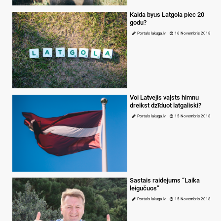
Kaida byus Latgola piec 20
godu?
Portals lakuga.lv
16 Novembris 2018
Voi Latvejis vaļsts himnu
dreikst dzīduot latgaliski?
Portals lakuga.lv
15 Novembris 2018
Sastais raidejums “Laika
leigučuos”
Portals lakuga.lv
15 Novembris 2018