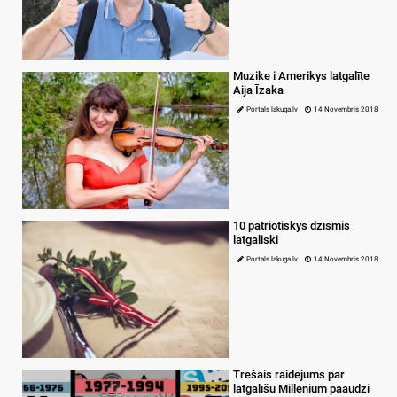
Muzike i Amerikys latgalīte
Aija Īzaka
Portals lakuga.lv
14 Novembris 2018
10 patriotiskys dzīsmis
latgaliski
Portals lakuga.lv
14 Novembris 2018
Trešais raidejums par
latgalīšu Millenium paaudzi