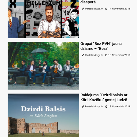
diasporā
Portals lakuga.lv
14 Novembris 2018
Grupai “Bez PVN” jauna
dzīsme – “Besi”
Portals lakuga.lv
13 Novembris 2018
Raidejums “Dzirdi balsis ar
Kārli Kazāku” gastej Ludzā
Portals lakuga.lv
13 Novembris 2018