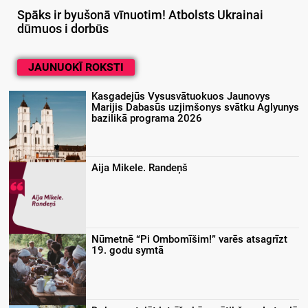
Spāks ir byušonā vīnuotim! Atbolsts Ukrainai
dūmuos i dorbūs
JAUNUOKĪ ROKSTI
Kasgadejūs Vysusvātuokuos Jaunovys
Marijis Dabasūs uzjimšonys svātku Aglyunys
bazilikā programa 2026
Aija Mikele. Randeņš
Nūmetnē “Pi Ombomīšim!” varēs atsagrīzt
19. godu symtā