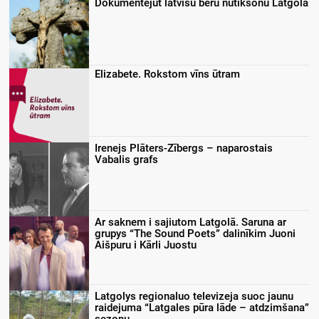
Dokumentejūt latvīšu bēru nūtikšonu Latgolā
Elizabete. Rokstom vīns ūtram
Irenejs Plāters-Zībergs – naparostais
Vabalis grafs
Ar saknem i sajiutom Latgolā. Saruna ar
grupys “The Sound Poets” dalinīkim Juoni
Aišpuru i Kārli Juostu
Latgolys regionaluo televizeja suoc jaunu
raidejuma “Latgales pūra lāde – atdzimšana”
sezonu