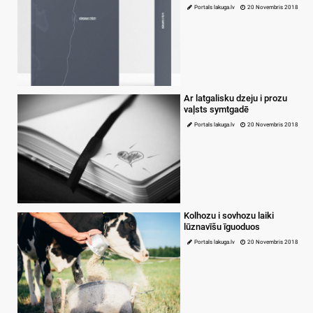
Portals lakuga.lv
20 Novembris 2018
Ar latgalisku dzeju i prozu
vaļsts symtgadē
Portals lakuga.lv
20 Novembris 2018
Kolhozu i sovhozu laiki
lūznavīšu īguoduos
Portals lakuga.lv
20 Novembris 2018