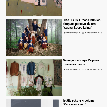
“Ilža” i Atis Auzāns jaunuos
skaņuos pīduovoj dzīsmi
“Kuopu, kuopu kolnā”
Portals lakuga.lv
21 Novembris 2018
Gavieņu tradicejis Peipusa
staraveru cīmūs
Portals lakuga.lv
21 Novembris 2018
Izdūts rokstu kruojums
“Kārsavas stāsti”