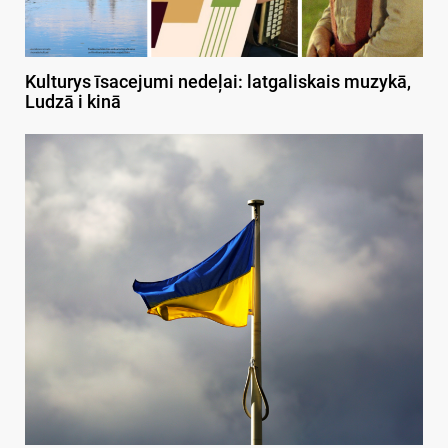
Kulturys īsacejumi nedeļai: latgaliskais muzykā,
Ludzā i kinā