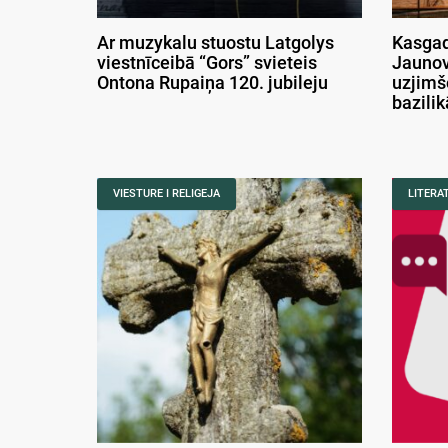
Ar muzykalu stuostu Latgolys
Kasgad
viestnīceibā “Gors” svieteis
Jaunov
Ontona Rupaiņa 120. jubileju
uzjimš
bazili
VIESTURE I RELIGEJA
LITERA