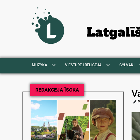
Latgalī
MUZYKA
VIESTURE I RELIGEJA
CYLVĀKI
REDAKCEJA ĪSOKA
V
P