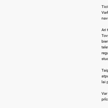
Tic
Var
nav
Ari
Tov
bie
tel
reg
stuo
Tai
atp
lai
Var
prīc