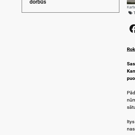
dorbūs
Kart
Rok
Sas
Kan
puo
Pād
nūm
sāt
Ity
nas