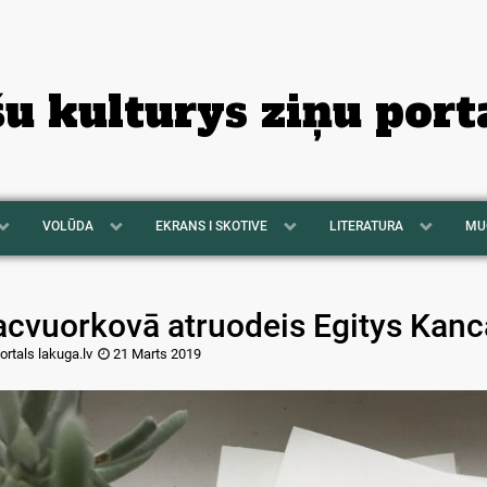
šu kulturys ziņu port
VOLŪDA
EKRANS I SKOTIVE
LITERATURA
MU
acvuorkovā atruodeis Egitys Kanc
ortals lakuga.lv
21 Marts 2019