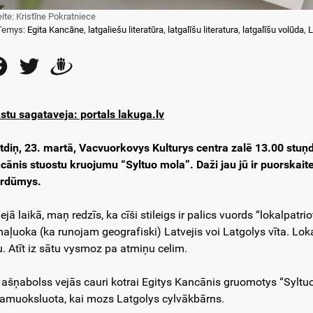
eite: Kristīne Pokratniece
Temys:
Egita Kancāne
,
latgaliešu literatūra
,
latgalīšu literatura
,
latgalīšu volūda
,
L
Facebook
Twitter
Draugiem
stu sagataveja: portals lakuga.lv
tdiņ, 23. martā, Vacvuorkovys Kulturys centra zalē 13.00 stuņd
cānis stuostu kruojumu “Syltuo mola”. Daži jau jū ir puorskai
rdūmys.
ejā laikā, maņ redzīs, ka cīši stileigs ir palics vuords “lokalpat
aļuoka (ka runojam geografiski) Latvejis voi Latgolys vīta. Loka
u. Atīt iz sātu vysmoz pa atmiņu celim.
s ašņabolss vejās cauri kotrai Egitys Kancānis gruomotys “Syltuo 
amuoksluota, kai mozs Latgolys cylvākbārns.