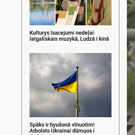
Kulturys īsacejumi nedeļai:
latgaliskais muzykā, Ludzā i kinā
Spāks ir byušonā vīnuotim!
Atbolsts Ukrainai dūmuos i