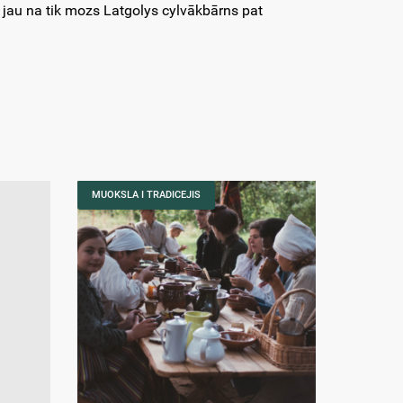
 jau na tik mozs Latgolys cylvākbārns pat
MUOKSLA I TRADICEJIS