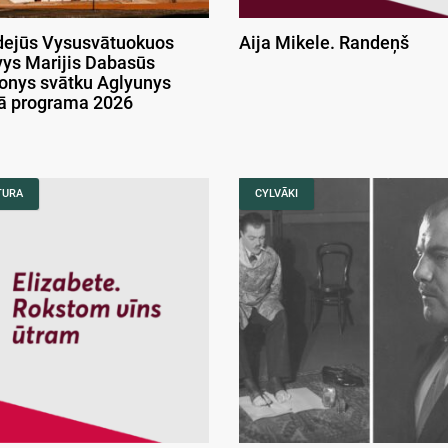
ejūs Vysusvātuokuos
Aija Mikele. Randeņš
ys Marijis Dabasūs
onys svātku Aglyunys
kā programa 2026
TURA
CYLVĀKI