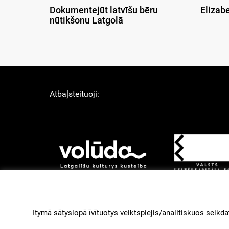
Dokumentejūt latvīšu bēru
Elizab
nūtikšonu Latgolā
Atbaļsteituoji:
About Us
Lī
Izstruoduots ar
Gantry
Itymā sātyslopā īvītuotys veiktspiejis/analitiskuos seikdat
paleidzeibu