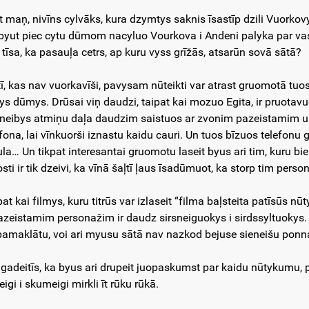
it maņ, nivīns cylvāks, kura dzymtys saknis īsastīp dzili Vuorkov
byut piec cytu dūmom nacyluo Vourkova i Andeni palyka par vas
 tīsa, ka pasauļa cetrs, ap kuru vyss grīžās, atsarūn sovā sātā?
 tī, kas nav vuorkavīši, pavysam nūteikti var atrast gruomotā tuos 
ys dūmys. Drūsai viņ daudzi, taipat kai mozuo Egita, ir pruotavu
rneibys atmiņu daļa daudzim saistuos ar zvonim pazeistamim 
efona, lai vīnkuorši iznastu kaidu cauri. Un tuos bīzuos telefonu
ula… Un tikpat interesantai gruomotu laseit byus ari tim, kuru b
sti ir tik dzeivi, ka vīnā šaļtī ļaus īsadūmuot, ka storp tim pers
pat kai filmys, kuru titrūs var izlaseit “filma baļsteita patīsūs n
azeistamim personažim ir daudz sirsneiguokys i sirdssyltuokys. I
 pamaklātu, voi ari myusu sātā nav nazkod bejuse sieneišu po
 gadeitīs, ka byus ari drupeit juopaskumst par kaidu nūtykumu, pa
eigi i skumeigi mirkli īt rūku rūkā.