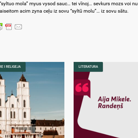
 “syltuo mola” myus vysod sauc… tei vīnoj… sevkurs mozs voi nu
taiseitom acim zyna ceļu iz sovu “syltū molu”… iz sovu sātu.
E I RELIGEJA
LITERATURA