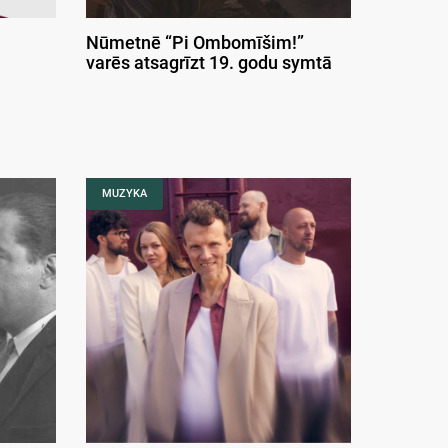
Nūmetnē “Pi Ombomīšim!”
varēs atsagrīzt 19. godu symtā
MUZYKA