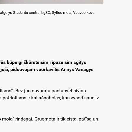
atgolys Studentu centrs
,
LgSC
,
Syltuo mola
,
Vacvuorkova
ēs kūpeigi škūrsteisim i īpazeisim Egitys
tejuši, pīduovojam vuorkavītis Annys Vanagys
riotisms”. Bez juo navarātu pastuovēt nivīna
lpatriotisms ir kai ašņabolss, kas vysod sauc iz
mola” rindeņai. Gruomota ir tik eista, patīsa un