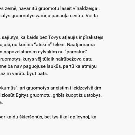
ys zemē, navar itū gruomotu laseit vīnaldzeigai.
alys gruomotys varūņu pasauļa centru. Voi ta
sajiutys, ka kaids bez Tovys atļaujis ir pīrakstejs
ojuši, nu kurīnis “atskrīn” teleni. Naatjamama
un napazeistamim cylvākim nu “parostuo”
 gruomotys, kurys vēļ tūlaik naīrūbežova datu
ierneiba nav paguojuse laukūs, partū ka atmiņu
onažim varātu byut pats.
ūtykumūs”, ari gruomotys ar eistim i leidzcylvākim
zlosūt Egitys gruomotu, gribīs kuopt iz ustobys,
nna.
r kaidu škieršonūs, bet tys tikai aplīcynoj, ka