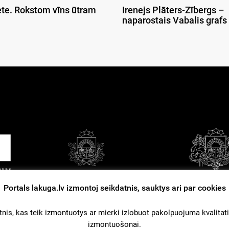
ete. Rokstom vīns ūtram
Irenejs Plāters-Zībergs –
naparostais Vabalis grafs
Portals lakuga.lv izmontoj seikdatnis, sauktys ari par cookies
tuošonys nūsacejumi
Kontakti
Reklama
nis, kas teik izmontuotys ar mierki izlobuot pakolpuojuma kvalitati. L
izmontuošonai.