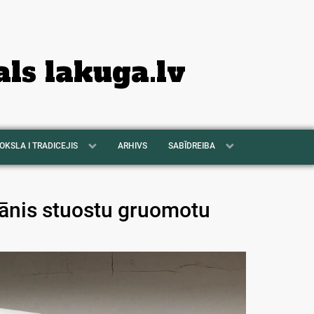
als lakuga.lv
OKSLA I TRADICEJIS
ARHIVS
SABĪDREIBA
ānis stuostu gruomotu