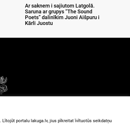
Ar saknem i sajiutom Latgolā.
Saruna ar grupys “The Sound
Poets” dalinīkim Juoni Aišpuru i
Kārli Juostu
© 2026
iz augšu
ītojūt portalu lakuga.lv, jius pīkreitat īvītuotūs seikdatņu