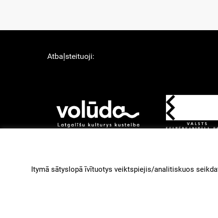
Atbaļsteituoji:
About Us
Lī
Izstruoduots ar
Gantry
Itymā sātyslopā īvītuotys veiktspiejis/analitiskuos seikdat
paleidzeibu