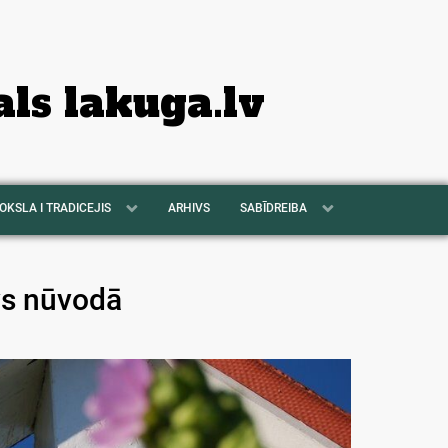
als lakuga.lv
OKSLA I TRADICEJIS
ARHIVS
SABĪDREIBA
ys nūvodā