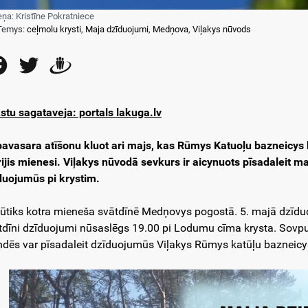
eņa: Kristīne Pokratniece
Temys:
ceļmolu krysti
,
Maja dzīduojumi
,
Medņova
,
Viļakys nūvods
Facebook
Twitter
Draugiem
stu sagataveja: portals lakuga.lv
pavasara atīšonu kluot ari majs, kas Rūmys Katuoļu bazneicys
ijis mienesi. Viļakys nūvodā sevkurs ir aicynuots pīsadaleit 
duojumūs pi krystim.
nūtiks kotra mieneša svātdīnē Medņovys pogostā. 5. majā dzīduo
tdīni dzīduojumi nūsaslēgs 19.00 pi Lodumu cīma krysta. Sovpus 
ņdēs var pīsadaleit dzīduojumūs Viļakys Rūmys katūļu bazneicy