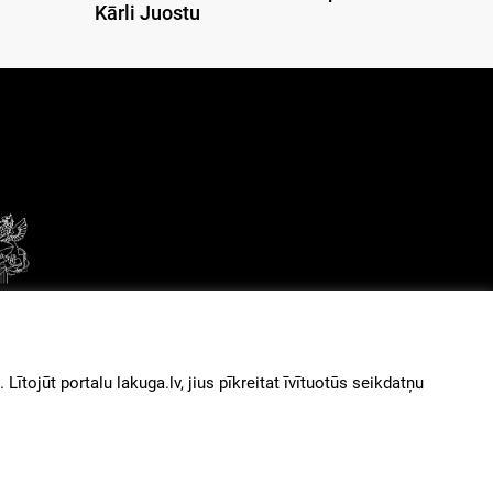
Kārli Juostu
© 2026
iz augšu
ītojūt portalu lakuga.lv, jius pīkreitat īvītuotūs seikdatņu