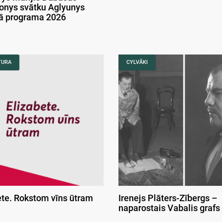
onys svātku Aglyunys
kā programa 2026
TURA
CYLVĀKI
ete. Rokstom vīns ūtram
Irenejs Plāters-Zībergs –
naparostais Vabalis grafs