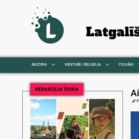
Latgalī
MUZYKA
VIESTURE I RELIGEJA
CYLVĀKI
REDAKCEJA ĪSOKA
A
P