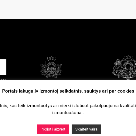
Portals lakuga.lv izmontoj seikdatnis, sauktys ari par cookies
tuošonys nūsacejumi
Kontakti
Reklama
nis, kas teik izmontuotys ar mierki izlobuot pakolpuojuma kvalitati. L
izmontuošonai.
Pīkrist i aizvērt
Skaiteit vaira