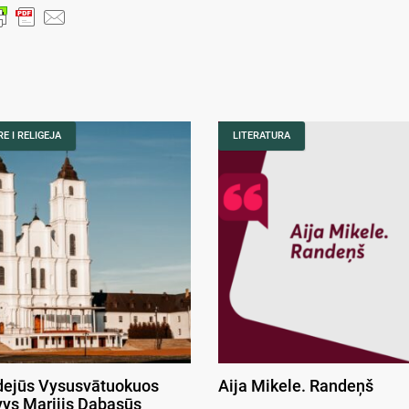
E I RELIGEJA
LITERATURA
ejūs Vysusvātuokuos
Aija Mikele. Randeņš
ys Marijis Dabasūs