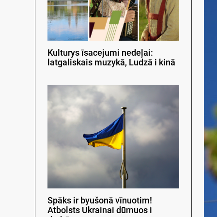
Kulturys īsacejumi nedeļai:
latgaliskais muzykā, Ludzā i kinā
Spāks ir byušonā vīnuotim!
Atbolsts Ukrainai dūmuos i