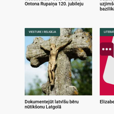
Ontona Rupaiņa 120. jubileju
uzjimš
bazili
VIESTURE I RELIGEJA
LITERA
Dokumentejūt latvīšu bēru
Elizab
nūtikšonu Latgolā