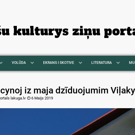
šu kulturys ziņu port
VOLŪDA
EKRANS I SKOTIVE
LITERATURA
MU
icynoj iz maja dzīduojumim Viļak
ortals lakuga.lv
6 Maijs 2019