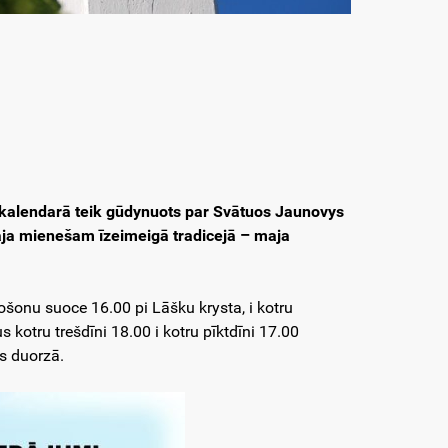
 kalendarā teik gūdynuots par Svātuos Jaunovys
maja mienešam īzeimeigā tradicejā – maja
šonu suoce 16.00 pi Lāšku krysta, i kotru
kotru trešdīni 18.00 i kotru pīktdīni 17.00
s duorzā.