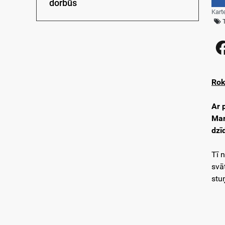
dorbūs
Kart
Rok
Ar 
Mar
dzī
Tī 
svā
stu