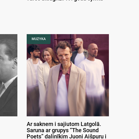
MUZYKA
Ar saknem i sajiutom Latgolā.
Saruna ar grupys “The Sound
Poets” dalinīkim Juoni Aišpuru i