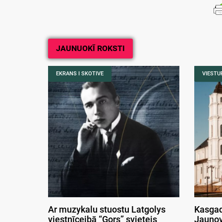
JAUNUOKĪ ROKSTI
EKRANS I SKOTIVE
VIESTUR
Ar muzykalu stuostu Latgolys
Kasgad
viestnīceibā “Gors” svieteis
Jaunov