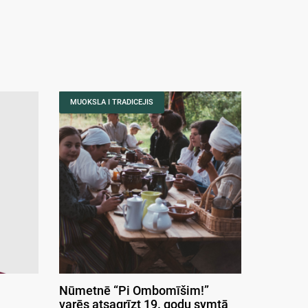
MUOKSLA I TRADICEJIS
Nūmetnē “Pi Ombomīšim!”
varēs atsagrīzt 19. godu symtā