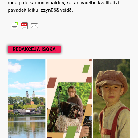
roda pateikamus īspaidus, kai ari vareibu kvalitativi
pavadeit laiku izzynūšā veidā.
REDAKCEJA ĪSOKA