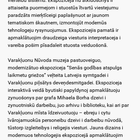
vierteibu sistemu. Ekspoziceja nu atkluošonys ir
attaiseita puormejom i stuostūs ītvartū viestejumu
paradzāts mierķtīceigi paplašynuot ar jaunom
tematiskom škautnem, izmontojūt modernūs
tehnologeju rysynuojumus. Ekspozicejis pamatā ir
apmaklātuojim draudzeiga viesturis interpretaceja i
vareiba pošim pīsadaleit stuosta veiduošonā.
Varakļuonu Nūvoda muzeja pastuoveiguo,
modernizātuo ekspoziceja “Senās godības atspulgs
laikmetu griežos” veļteita Latvejis symtgadei i
Varakļuonu piļsātys deveņdesmitgadei. Ekspoziceja
interaktivā veidā byutiski papyldynoj apmaklātuoju
zynuošonys par grafa Mihaela Borha dzeivi i
zynuotniskū darbeibu, juo arhivu i biblioteku, kai ari par
Varakļuonu mīsta īdzeivuotuoju – ebreju i cytu
īvārojamuokūs personeibu dzeivi i darbeibu nūvodā,
tūstorp izgleiteibys i religejis viesturi. Jauns dizains i
modernuos tehnologejis ekspozicejā apmaklātuojim