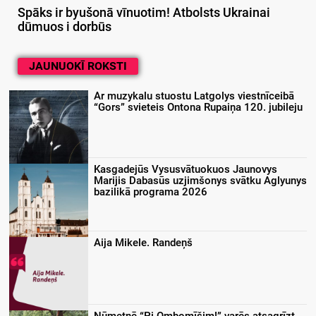
Spāks ir byušonā vīnuotim! Atbolsts Ukrainai
dūmuos i dorbūs
JAUNUOKĪ ROKSTI
Ar muzykalu stuostu Latgolys viestnīceibā
“Gors” svieteis Ontona Rupaiņa 120. jubileju
Kasgadejūs Vysusvātuokuos Jaunovys
Marijis Dabasūs uzjimšonys svātku Aglyunys
bazilikā programa 2026
Aija Mikele. Randeņš
Nūmetnē “Pi Ombomīšim!” varēs atsagrīzt