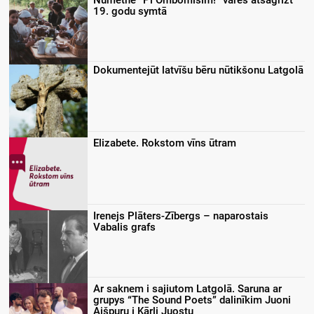
19. godu symtā
Dokumentejūt latvīšu bēru nūtikšonu Latgolā
Elizabete. Rokstom vīns ūtram
Irenejs Plāters-Zībergs – naparostais
Vabalis grafs
Ar saknem i sajiutom Latgolā. Saruna ar
grupys “The Sound Poets” dalinīkim Juoni
Aišpuru i Kārli Juostu