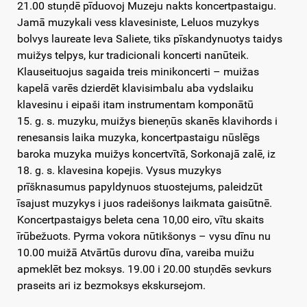
21.00 stuņdē pīduovoj Muzeju nakts koncertpastaigu.
Jamā muzykali vess klavesiniste, Leluos muzykys
bolvys laureate Ieva Saliete, tiks pīskandynuotys taidys
muižys telpys, kur tradicionali koncerti nanūteik.
Klauseituojus sagaida treis minikoncerti – muižas
kapelā varēs dzierdēt klavisimbalu aba vydslaiku
klavesinu i eipaši itam instrumentam komponātū
15. g. s. muzyku, muižys bieneņūs skanēs klavihords i
renesansis laika muzyka, koncertpastaigu nūslēgs
baroka muzyka muižys koncertvītā, Sorkonajā zalē, iz
18. g. s. klavesina kopejis. Vysus muzykys
prīšknasumus papyldynuos stuostejums, paleidzūt
īsajust muzykys i juos radeišonys laikmata gaisūtnē.
Koncertpastaigys beleta cena 10,00 eiro, vītu skaits
īrūbežuots. Pyrma vokora nūtikšonys – vysu dīnu nu
10.00 muižā Atvārtūs durovu dīna, vareiba muižu
apmeklēt bez moksys. 19.00 i 20.00 stuņdēs sevkurs
praseits ari iz bezmoksys ekskursejom.