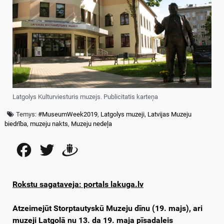
Latgolys Kulturviesturis muzejs. Publicitatis karteņa
Temys:
#MuseumWeek2019
,
Latgolys muzeji
,
Latvijas Muzeju
biedrība
,
muzeju nakts
,
Muzeju nedeļa
Facebook
Twitter
Draugiem
Rokstu sagataveja: portals lakuga.lv
Atzeimejūt Storptautyskū Muzeju dīnu (19. majs),
ari
muzeji Latgolā nu 13. da 19. maja pīsadaleis