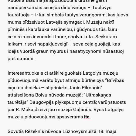
Rūdolfa Blaumaņa apdzīduotais drūsmeigais i
nanūpierkamais senejūs dīnu varūņs – Tuolovys
taurātuojs – ir kai simbols tautys varūņgoram, kas ļuovs
mums pīdzeivuot Latvejis symtgadi. Muzeju naktī
pīminēs i karalauka varūneibu, i gūdynuos tūs, kuru
ceinis īrūcs ir vuords i taure, spolva i ūta. Sevkuram
laikam ir sovi napakļuoveigī – sova ceļa guojieji, kas
idejis vuordā graun myurus i nasatrycynomi nūsastuoj
pret straumi.
Interesantuokais ci atškireiguokais Latgolys muzeju
pīduovuojumā varātu byut atmiņu būrtneicys “Brīvības
cīņu dalībnieks – stiprinieks Jānis Pilmanis”
attaiseišona Bolvu nūvoda muzejā; “Ultraskaņas
taurētājs” Daugovpiļs plykspuorņu centrā; varūņstuosts
par R. Mūka dzeivi juo muzejā Gaļānūs. Vyss Latgolys
muzeju pīduovuojums apsaverams
ite
.
Sovutīs Rēzeknis nūvoda Lūznovysmuižā 18. maja