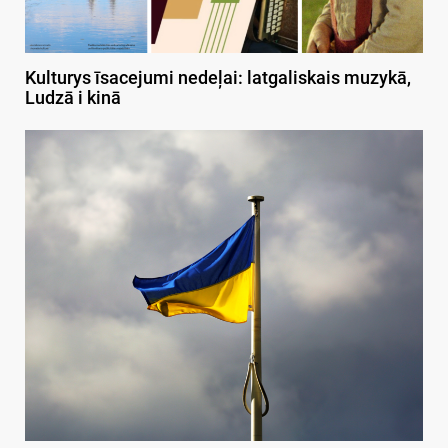
Kulturys īsacejumi nedeļai: latgaliskais muzykā,
Ludzā i kinā