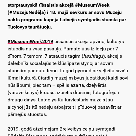
storptautyskā tīšsaistis akcejā #MuseumWeek
(#MuzejuNedēļa) i 18. majā sevkurs ar sovu Muzeju
nakts programu kūpejā Latvejis symtgadis stuostā par
Tuolovys taurātuoju.
#MuseumWeek2019
tīšsaistis akceja apvīnoj kulturys
īstuodis nu vysa pasauļa. Pamatojūtīs iz ideju par 7
dīnom, 7 temom, 7 atsaucis tagim (
hashtags
), akcejis
daleibnīki socialajūs teiklūs īpazeistynoj ar sovim
stuostim par dūtū temu. Itūgod pyrmūdīne veļteita sīvīšu
lūmai kulturā, ūtardiņ muzejim byus juoatkluoj kaidi sovi
nūslāpumi, piec tam – spēlis azarta, dzeļvērtis
(varaveiksnys) kruosu, izpietis drūsmis, fotografeju i
draugu dīnys. Latgolys Kulturviesturis muzejs jau
aicynoj jūs itū nedeļu atbaļsteit i pīduovoj pasavērt ari
pārnejūs stuostus.
2019. godā atzeimejam Breiveibys ceiņu symtgadi.