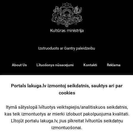
Izstruoduots ar
Gantry
paleidzeibu
About Us
Lītuošonys nūsacejumi
Kontakti
Reklama
Portals lakuga.lv izmontoj seikdatnis, sauktys ari par
cookies
© 2026
Itymā sātyslopā īvītuotys veiktspiejis/analitiskuos seikdatnis,
iz augšu
kas teik izmontuotys ar mierki izlobuot pakolpuojuma kvalitati.
Lītojūt portalu lakuga.lv, jius pīkreitat īvītuotūs seikdatņu
izmontuošonai.