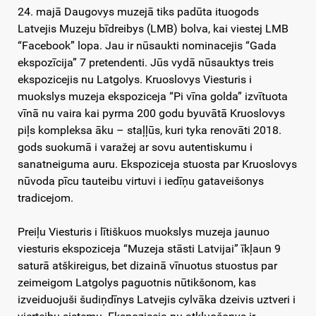
24. majā Daugovys muzejā tiks padūta ituogods
Latvejis Muzeju bīdreibys (LMB) bolva, kai viestej LMB
“Facebook” lopa. Jau ir nūsaukti nominacejis “Gada
ekspozīcija” 7 pretendenti. Jūs vydā nūsauktys treis
ekspozicejis nu Latgolys. Kruoslovys Viesturis i
muokslys muzeja ekspoziceja “Pi vīna golda” izvītuota
vīnā nu vaira kai pyrma 200 godu byuvātā Kruoslovys
piļs kompleksa āku – staļļūs, kuri tyka renovāti 2018.
gods suokumā i varažej ar sovu autentiskumu i
sanatneiguma auru. Ekspoziceja stuosta par Kruoslovys
nūvoda pīcu tauteibu virtuvi i iedīņu gataveišonys
tradicejom.
Preiļu Viesturis i lītiškuos muokslys muzeja jaunuo
viesturis ekspoziceja “Muzeja stāsti Latvijai” īkļaun 9
saturā atškireigus, bet dizainā vīnuotus stuostus par
zeimeigom Latgolys paguotnis nūtikšonom, kas
izveiduojuši šudiņdīnys Latvejis cylvāka dzeivis uztveri i