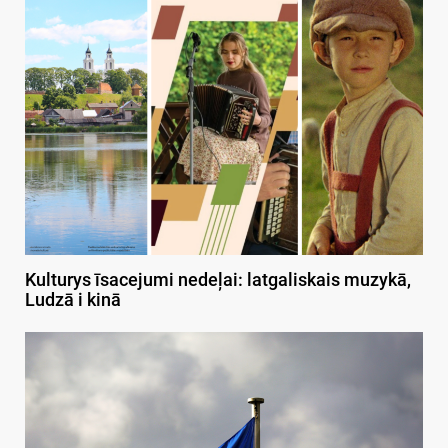
Kulturys īsacejumi nedeļai: latgaliskais muzykā,
Ludzā i kinā