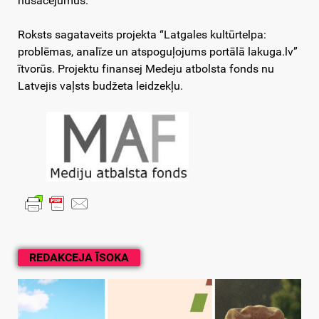
nūsacejumus.
Roksts sagataveits projekta “Latgales kultūrtelpa:
problēmas, analīze un atspoguļojums portālā lakuga.lv”
ītvorūs. Projektu finansej Medeju atbolsta fonds nu
Latvejis vaļsts budžeta leidzekļu.
REDAKCEJA ĪSOKA