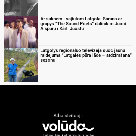
Ar saknem i sajiutom Latgolā. Saruna ar
grupys “The Sound Poets” dalinīkim Juoni
Aišpuru i Kārli Juostu
Latgolys regionaluo televizeja suoc jaunu
raidejuma “Latgales pūra lāde – atdzimšana”
sezonu
Atbaļsteituoji: