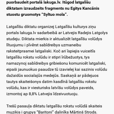
puorbaudeit portalā lakuga.lv. Itūgod latgalīšu
diktatam izraudzeits fragments nu Egitys Kancānis
stuostu gruomotys “Syltuo mola”.
Latgalīšu diktatu organizej Latgalīšu kulturys ziņu
portals lakuga.lv sadarbeibā ar Latvejis Radejis Latgolys
studeju. Diktata mierkis ir aktualizēt latgalīšu volūdys
lītuojumu i pīvērst sabīdreibys uzmaneibu
raksteitprasmei latgaliski. Koč ari īspiejis vuiceitīs
latgalīšu rokstu volūdu ir stipri īrūbežuotys, tys
namazynoj sabīdreibys gribiešonu komunicēt latgaliski,
eipaši jaunuokuo paaudze tū izavielej kai sazinis volūdu
dažaidūs socialajūs medejūs. Saskaņā ar pādejuos
tautys skaiteišonys datim kasdīnā latgalīšu rokstu
volūdu, kas ir viesturisks latvīšu volūdys paveids,
izmontoj ap 8,8% Latvejis īdzeivuotuoju.
Trešū pasauļa diktatu latgalīšu rokstu volūdā skaiteis
muzikis i grupys “Baritoni” dalinīks Mārtiņš Strods.