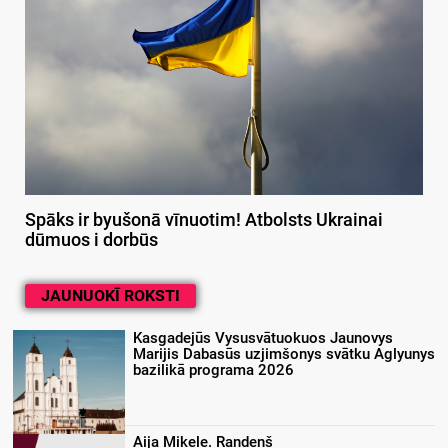
Spāks ir byušonā vīnuotim! Atbolsts Ukrainai
dūmuos i dorbūs
JAUNUOKĪ ROKSTI
Kasgadejūs Vysusvātuokuos Jaunovys
Marijis Dabasūs uzjimšonys svātku Aglyunys
bazilikā programa 2026
Aija Mikele. Randeņš