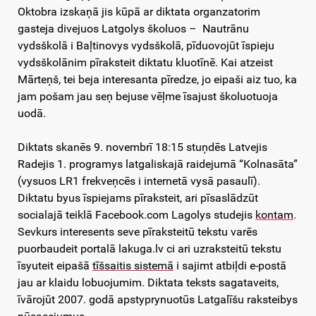
Oktobra izskaņā jis kūpā ar diktata organzatorim
gasteja divejuos Latgolys školuos – Nautrānu
vydsškolā i Baļtinovys vydsškolā, pīduovojūt īspieju
vydsškolānim pīraksteit diktatu kluotīnē. Kai atzeist
Mārteņš, tei beja interesanta pīredze, jo eipaši aiz tuo, ka
jam pošam jau seņ bejuse vēļme īsajust školuotuoja
uodā.
Diktats skanēs 9. novembrī 18:15 stuņdēs Latvejis
Radejis 1. programys latgaliskajā raidejumā “Kolnasāta”
(vysuos LR1 frekveņcēs i internetā vysā pasaulī).
Diktatu byus īspiejams pīraksteit, ari pīsaslādzūt
socialajā teiklā Facebook.com Lagolys studejis
kontam
.
Sevkurs interesents seve pīraksteitū tekstu varēs
puorbaudeit portalā lakuga.lv ci ari uzraksteitū tekstu
īsyuteit eipašā
tīšsaitis sistemā
i sajimt atbiļdi e-postā
jau ar klaidu lobuojumim. Diktata teksts sagataveits,
īvārojūt 2007. godā apstyprynuotūs Latgalīšu raksteibys