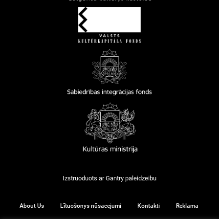
Izstruoduots ar
Gantry
paleidzeibu
About Us
Lītuošonys nūsacejumi
Kontakti
Reklama