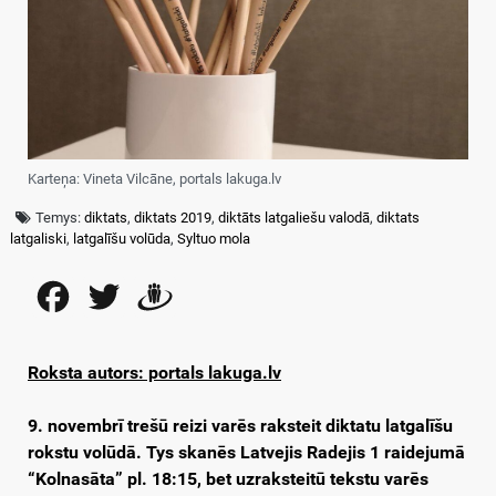
Karteņa: Vineta Vilcāne, portals lakuga.lv
Temys:
diktats
,
diktats 2019
,
diktāts latgaliešu valodā
,
diktats
latgaliski
,
latgalīšu volūda
,
Syltuo mola
Facebook
Twitter
Draugiem
Roksta autors: portals lakuga.lv
9. novembrī trešū reizi varēs raksteit diktatu latgalīšu
rokstu volūdā. Tys skanēs Latvejis Radejis 1 raidejumā
“Kolnasāta” pl. 18:15, bet uzraksteitū tekstu varēs