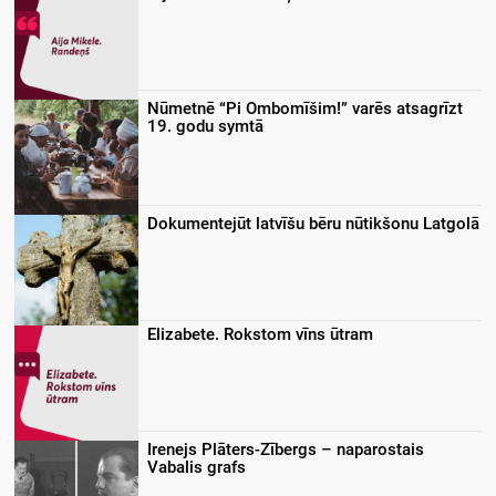
Nūmetnē “Pi Ombomīšim!” varēs atsagrīzt
19. godu symtā
Dokumentejūt latvīšu bēru nūtikšonu Latgolā
Elizabete. Rokstom vīns ūtram
Irenejs Plāters-Zībergs – naparostais
Vabalis grafs