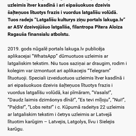
uzleimis ītver kasdīnā i ari eipašuokuos dzeivis
šaļteņuos lītuotys frazis i vuordus latgalīšu volūdā.
Tuos radejs “Latgalīšu kulturys ziņu portals lakuga.lv”
ar ASV dzeivojūšuo latgalīša, filantropa Pītera Aloiza
Ragauša finansialu atbolstu.
2019. gods nūgalē portals lakuga.lv publicēja
aplikacejai “WhatsApp” dūmuotuos uzleimis ar
latgaliskim tekstim. Niu tuos saziņai ar draugim, rodim i
kolegim var izmontuot ari aplikacejis “Telegram”
lītuotuoji. Speciali izveiduotuos uzleimis ītver kasdīnā i
ari eipašuokuos dzeivis šaļteņuos lītuotys frazis i
vuordus latgalīšu volūdā, kai pīmāram, “Vasals!”,
“Daudz laimis dzimšonys dīnā!”, “Es tevi mīļoju”, “Nui!”,
“Paļdis!”, “Lobs reits!” i c. Kūpumā radeitys 22 uzleimis
ar latgaliskim tekstim i četrys uzleimis ar Latvejā
lītuotim karūgim – Latvejis, Latgolys, līvu i Sielejis
karūgu.