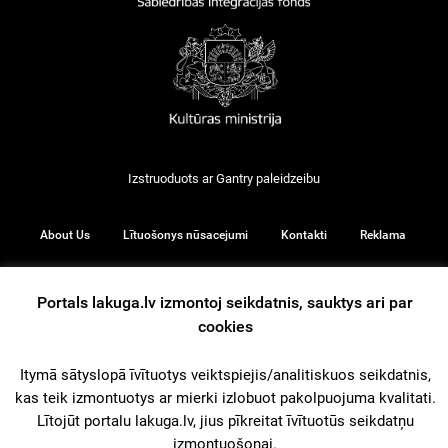
Izstruoduots ar
Gantry
paleidzeibu
About Us
Lītuošonys nūsacejumi
Kontakti
Reklama
Portals lakuga.lv izmontoj seikdatnis, sauktys ari par
cookies
© 2026
Itymā sātyslopā īvītuotys veiktspiejis/analitiskuos seikdatnis,
kas teik izmontuotys ar mierki izlobuot pakolpuojuma kvalitati.
iz augšu
Lītojūt portalu lakuga.lv, jius pīkreitat īvītuotūs seikdatņu
izmontuošonai.