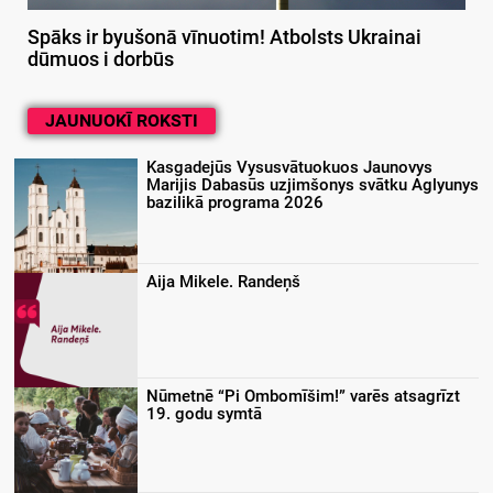
Spāks ir byušonā vīnuotim! Atbolsts Ukrainai
dūmuos i dorbūs
JAUNUOKĪ ROKSTI
Kasgadejūs Vysusvātuokuos Jaunovys
Marijis Dabasūs uzjimšonys svātku Aglyunys
bazilikā programa 2026
Aija Mikele. Randeņš
Nūmetnē “Pi Ombomīšim!” varēs atsagrīzt
19. godu symtā