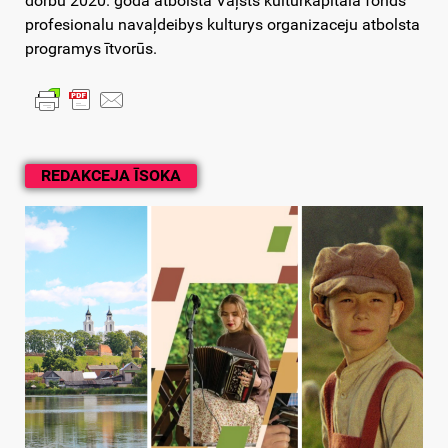
dorbu 2020. godā atbolsta Vaļsts kulturkapitala fonds
profesionalu navaļdeibys kulturys organizaceju atbolsta
programys ītvorūs.
REDAKCEJA ĪSOKA