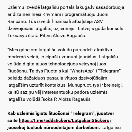
Uzleimu izveidē latgalīšu portals lakuga.lv sasadorbuoja
ar dizaineri Inesi Krivmani i programātuoju Juoni
Rancānu. Tūs izveidi finansiali atbaļsteja ASV
dzeivojūšais latgalīts, uzjiemiejs i Latvejis gūda konsuls
Teksasys štatā Pīters Aloizs Ragaušs.
“Mes gribējom latgalīšu volūdu paruodeit atraktivā i
modernā veidā, jo eipaši uzrunuot jaunīšus. Latgalīšu
volūda digitalajuos tehnologejuos veicynoj juos
lītuošonu. Taidys lītuotnis kai “WhatsApp” i “Telegram”
paleidz dažaiduos pasauļa vītuos dzeivojūšajim
latgalīšim uzturēt kontaktus. Munupruot, tys ir breineigi,
ka itū saziņu vēļ interesantuoku padora uzleimis
latgalīšu volūdā,”soka P. Aloizs Ragaušs.
Kab uzleimis īgiutu lītuošonai “Telegram”, juoatver
saite
https://t.me/addstickers/LatgalianStickers
i
juosekoj tuoļuok nūruodeitajom darbeibom.
Latgalīšu