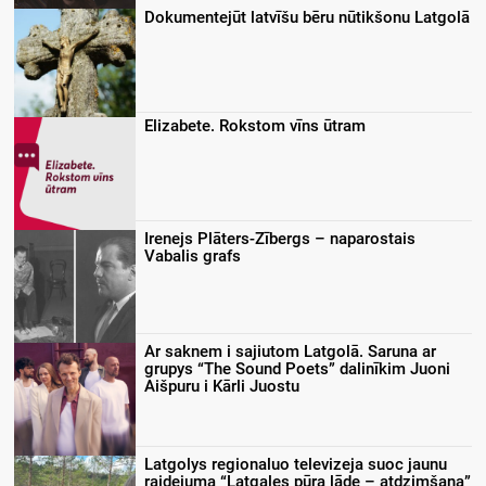
Dokumentejūt latvīšu bēru nūtikšonu Latgolā
Elizabete. Rokstom vīns ūtram
Irenejs Plāters-Zībergs – naparostais
Vabalis grafs
Ar saknem i sajiutom Latgolā. Saruna ar
grupys “The Sound Poets” dalinīkim Juoni
Aišpuru i Kārli Juostu
Latgolys regionaluo televizeja suoc jaunu
raidejuma “Latgales pūra lāde – atdzimšana”