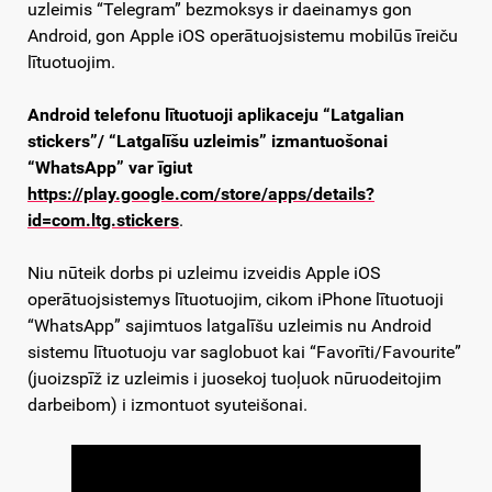
uzleimis “Telegram” bezmoksys ir daeinamys gon
Android, gon Apple iOS operātuojsistemu mobilūs īreiču
lītuotuojim.
Android telefonu lītuotuoji aplikaceju “Latgalian
stickers”/ “Latgalīšu uzleimis” izmantuošonai
“WhatsApp” var īgiut
https://play.google.com/store/apps/details?
id=com.ltg.stickers
.
Niu nūteik dorbs pi uzleimu izveidis Apple iOS
operātuojsistemys lītuotuojim, cikom iPhone lītuotuoji
“WhatsApp” sajimtuos latgalīšu uzleimis nu Android
sistemu lītuotuoju var saglobuot kai “Favorīti/Favourite”
(juoizspīž iz uzleimis i juosekoj tuoļuok nūruodeitojim
darbeibom) i izmontuot syuteišonai.