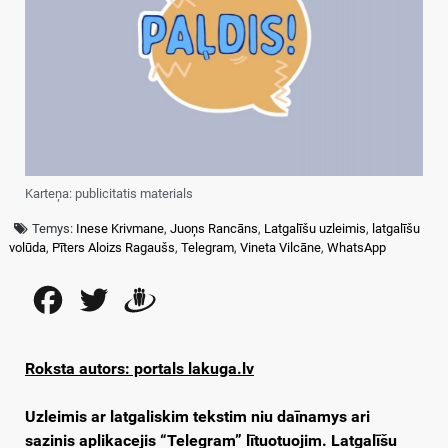
Karteņa: publicitatis materials
Temys:
Inese Krivmane
,
Juoņs Rancāns
,
Latgalīšu uzleimis
,
latgalīšu
volūda
,
Pīters Aloizs Ragaušs
,
Telegram
,
Vineta Vilcāne
,
WhatsApp
Facebook
Twitter
Draugiem
Roksta autors: portals lakuga.lv
Uzleimis ar latgaliskim tekstim niu daīnamys ari
sazinis aplikacejis “Telegram” lītuotuojim. Latgalīšu