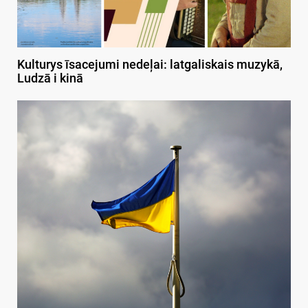
Kulturys īsacejumi nedeļai: latgaliskais muzykā,
Ludzā i kinā