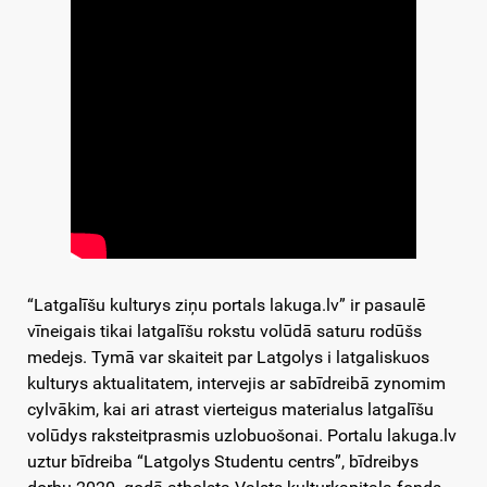
“Latgalīšu kulturys ziņu portals lakuga.lv” ir pasaulē
vīneigais tikai latgalīšu rokstu volūdā saturu rodūšs
medejs. Tymā var skaiteit par Latgolys i latgaliskuos
kulturys aktualitatem, intervejis ar sabīdreibā zynomim
cylvākim, kai ari atrast vierteigus materialus latgalīšu
volūdys raksteitprasmis uzlobuošonai. Portalu lakuga.lv
uztur bīdreiba “Latgolys Studentu centrs”, bīdreibys