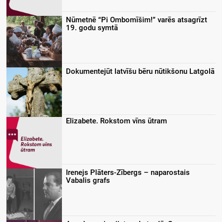
Nūmetnē “Pi Ombomīšim!” varēs atsagrīzt
19. godu symtā
Dokumentejūt latvīšu bēru nūtikšonu Latgolā
Elizabete. Rokstom vīns ūtram
Irenejs Plāters-Zībergs – naparostais
Vabalis grafs