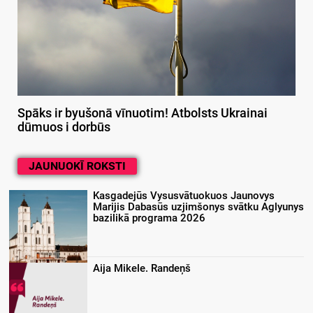
Spāks ir byušonā vīnuotim! Atbolsts Ukrainai
dūmuos i dorbūs
JAUNUOKĪ ROKSTI
Kasgadejūs Vysusvātuokuos Jaunovys
Marijis Dabasūs uzjimšonys svātku Aglyunys
bazilikā programa 2026
Aija Mikele. Randeņš