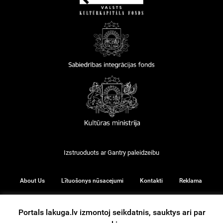
Izstruoduots ar
Gantry
paleidzeibu
About Us
Lītuošonys nūsacejumi
Kontakti
Reklama
Portals lakuga.lv izmontoj seikdatnis, sauktys ari par