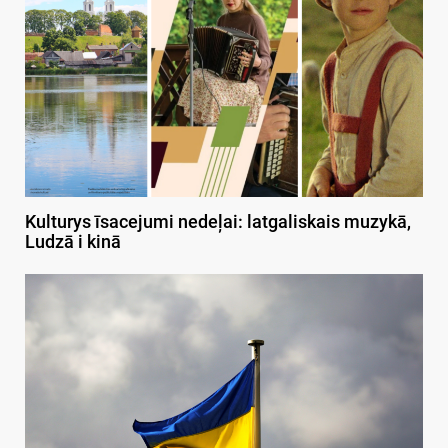
Kulturys īsacejumi nedeļai: latgaliskais muzykā,
Ludzā i kinā