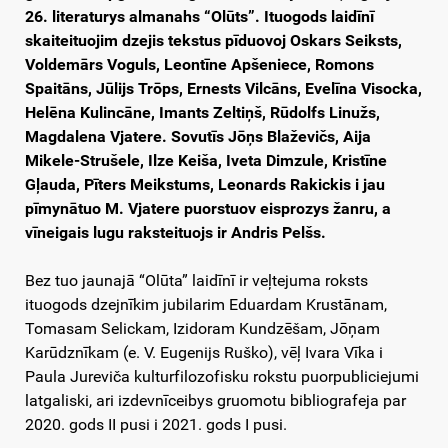
26. literaturys almanahs “Olūts”. Ituogods laidīnī
skaiteituojim dzejis tekstus pīduovoj Oskars Seiksts,
Voldemārs Voguls, Leontīne Apšeniece, Romons
Spaitāns, Jūlijs Trōps, Ernests Vilcāns, Evelīna Visocka,
Helēna Kulincāne, Imants Zeltiņš, Rūdolfs Linužs,
Magdalena Vjatere. Sovutīs Jōņs Blaževičs, Aija
Mikele-Strušele, Ilze Keiša, Iveta Dimzule, Kristīne
Gļauda, Pīters Meikstums, Leonards Rakickis i jau
pīmynātuo M.
Vjatere puorstuov eisprozys žanru, a
vīneigais lugu raksteituojs ir Andris Pelšs.
Bez tuo jaunajā “Olūta” laidīnī ir veļtejuma roksts
ituogods dzejnīkim jubilarim Eduardam Krustānam,
Tomasam Selickam, Izidoram Kundzēšam, Jōņam
Karūdznīkam (e. V. Eugenijs Ruško), vēļ Ivara Vīka i
Paula Jureviča kulturfilozofisku rokstu puorpubliciejumi
latgaliski, ari izdevnīceibys gruomotu bibliografeja par
2020. gods II pusi i 2021. gods I pusi.