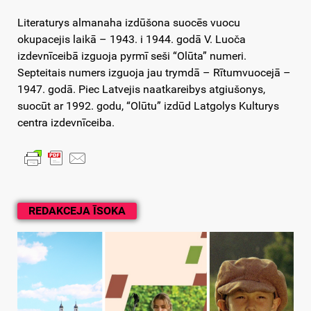
Literaturys almanaha izdūšona suocēs vuocu
okupacejis laikā – 1943. i 1944. godā V. Luoča
izdevnīceibā izguoja pyrmī seši “Olūta” numeri.
Septeitais numers izguoja jau trymdā – Rītumvuocejā –
1947. godā. Piec Latvejis naatkareibys atgiušonys,
suocūt ar 1992. godu, “Olūtu” izdūd Latgolys Kulturys
centra izdevnīceiba.
REDAKCEJA ĪSOKA