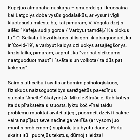
Kūpejuo almanaha nūskaņa – smuordeiga i kruosaina
kai Latgolys doba vysūs godalaikūs, ar vysur i vīgli
kluotasūšu mīlesteibu, kai pīmāram, V. Vogula dzejis
ailēs: “Kafeja šudiņ gorda./ Varbyut tamdēļ,/ Ka blokus
tu.” O. Seiksta filozofiskuos ailis gon līk atsaguoduot, ka
ir ‘Covid-19’, a varbyut kaidys dziļuokys atsajiegšonys,
krīzis laiks, pīmāram, saprūti, ka “var pat sleikdams
naatguoduot maut” i “svātais un volkota/ taidūs pat
kokorūs”.
Saimis attīceibu i sīvītis ar bārnim psihologiskuos,
fiziskuos naizsoguoteibys sarežgeitūs pavedīņus
stuostā “Aneite” škatynoj A. Mikele-Strušele. Kab kotrys
itaids pīraksteitais stuosts, lyktu koč vīnai taidu
problemu muoktai sīvītei atjēgt, puormeit dzeivi i saknē
vaira napīļaut seve nacīneiga veirīša (ar vysom juo
muotis problemom) sūpluok, jau byutu daudz. Partū
skaitit itū i puorejūs tekstus, dūmojit leidza!