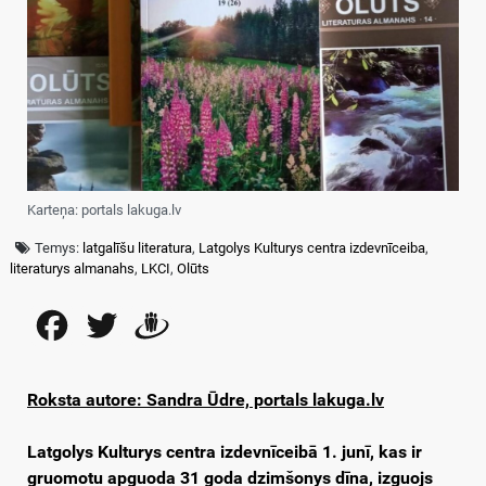
Karteņa: portals lakuga.lv
Temys:
latgalīšu literatura
,
Latgolys Kulturys centra izdevnīceiba
,
literaturys almanahs
,
LKCI
,
Olūts
Facebook
Twitter
Draugiem
Roksta autore: Sandra Ūdre, portals lakuga.lv
Latgolys Kulturys centra izdevnīceibā 1. junī, kas ir
gruomotu apguoda 31 goda dzimšonys dīna, izguojs