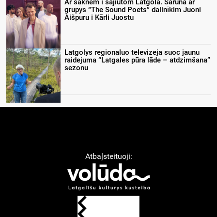
Ar saknem i sajiutom Latgolā. Saruna ar
grupys “The Sound Poets” dalinīkim Juoni
Aišpuru i Kārli Juostu
Latgolys regionaluo televizeja suoc jaunu
raidejuma “Latgales pūra lāde – atdzimšana”
sezonu
Atbaļsteituoji: